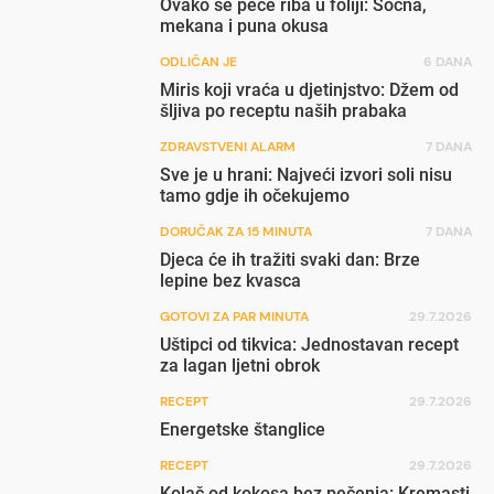
Ovako se peče riba u foliji: Sočna,
mekana i puna okusa
ODLIČAN JE
6 DANA
Miris koji vraća u djetinjstvo: Džem od
šljiva po receptu naših prabaka
ZDRAVSTVENI ALARM
7 DANA
Sve je u hrani: Najveći izvori soli nisu
tamo gdje ih očekujemo
DORUČAK ZA 15 MINUTA
7 DANA
Djeca će ih tražiti svaki dan: Brze
lepine bez kvasca
GOTOVI ZA PAR MINUTA
29.7.2026
Uštipci od tikvica: Jednostavan recept
za lagan ljetni obrok
RECEPT
29.7.2026
Energetske štanglice
RECEPT
29.7.2026
Kolač od kokosa bez pečenja: Kremasti