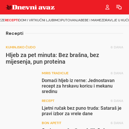
EZE
RECEPTI
DOM I VRT
KUĆNI LJUBIMCI
PUTOVANJA
BEBE I MAME
ZDRAVLJE U KUĆI
Recepti
KUHINJSKO ČUDO
6 DANA
Hljeb za pet minuta: Bez brašna, bez
mijesenja, pun proteina
MIRIS TRADICIJE
6 DANA
Domaći hljeb iz rerne: Jednostavan
recept za hrskavu koricu i mekanu
sredinu
RECEPT
6 DANA
Ljetni ručak bez puno truda: Sataraš je
pravi izbor za vrele dane
BON APETIT
6 DANA