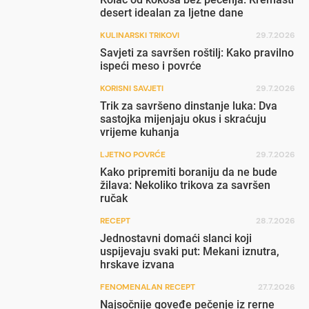
desert idealan za ljetne dane
KULINARSKI TRIKOVI
29.7.2026
Savjeti za savršen roštilj: Kako pravilno
ispeći meso i povrće
KORISNI SAVJETI
29.7.2026
Trik za savršeno dinstanje luka: Dva
sastojka mijenjaju okus i skraćuju
vrijeme kuhanja
LJETNO POVRĆE
29.7.2026
Kako pripremiti boraniju da ne bude
žilava: Nekoliko trikova za savršen
ručak
RECEPT
28.7.2026
Jednostavni domaći slanci koji
uspijevaju svaki put: Mekani iznutra,
hrskave izvana
FENOMENALAN RECEPT
27.7.2026
Najsočnije goveđe pečenje iz rerne