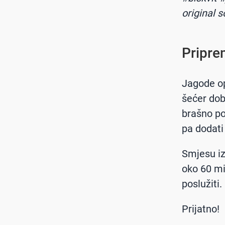
original 
Pripre
Jagode opr
šećer dob
brašno po
pa dodati
Smjesu iz
oko 60 mi
poslužiti.
Prijatno!