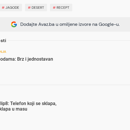
#
JAGODE
#
DESERT
#
RECEPT
Dodajte Avaz.ba u omiljene izvore na Google-u.
sti
NJA
godama: Brz i jednostavan
lip8: Telefon koji se sklapa,
uklapa u masu