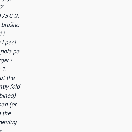
/2
175’C 2.
i brašno
 i
 i peći
 pola pa
gar •
 1.
at the
ntly fold
mbined)
pan (or
n the
serving
♬