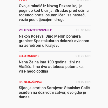
Ovo je mladić iz Novog Pazara koji je
poginuo kod Ulcinja: Stradao pred očima
rođenog brata, osumnjičeni za nesreću
vozio pod utjecajem droge
VELIKO INTERESOVANJE
2 H 33 MIN
Nakon Koševa, Dino Merlin pomjera
granice: Spektakularan dolazak avionom
na aerodrom u Kraljevu
SELO MUDRIKE
6 H 26 MIN
Nana Zejna ima 100 godina i živi na
Vlašiću: Ima dva autobusa potomaka,
više nego godina
RATNI ZLOČINAC
7 H 50 MIN
Sijao je smrt po Sarajevu: Stanislav Galić
osuđen na doživotni zatvor, evo gdje je
danas
PENZIONISANI GENERAL
6 H 2 MIN