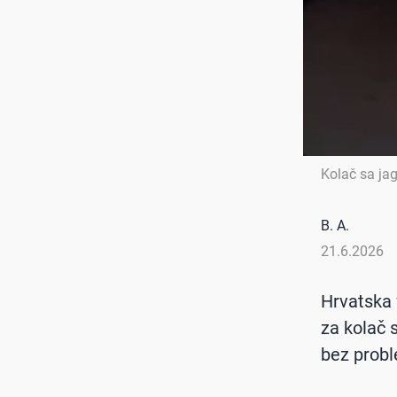
Kolač sa j
B. A.
21.6.2026
Hrvatska 
za kolač 
bez probl