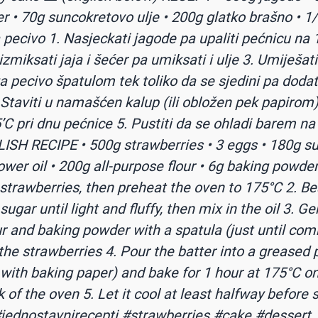
r • 70g suncokretovo ulje • 200g glatko brašno • 1
 pecivo 1. Nasjeckati jagode pa upaliti pećnicu na 
zmiksati jaja i šećer pa umiksati i ulje 3. Umiješat
a pecivo špatulom tek toliko da se sjedini pa dodati
 Staviti u namašćen kalup (ili obložen pek papirom)
’C pri dnu pećnice 5. Pustiti da se ohladi barem na
LISH RECIPE • 500g strawberries • 3 eggs • 180g su
ower oil • 200g all-purpose flour • 6g baking powder
strawberries, then preheat the oven to 175°C 2. Be
ugar until light and fluffy, then mix in the oil 3. Ge
our and baking powder with a spatula (just until co
the strawberries 4. Pour the batter into a greased 
 with baking paper) and bake for 1 hour at 175°C o
 of the oven 5. Let it cool at least halfway before 
jednostavnirecepti
#strawberries
#cake
#dessert