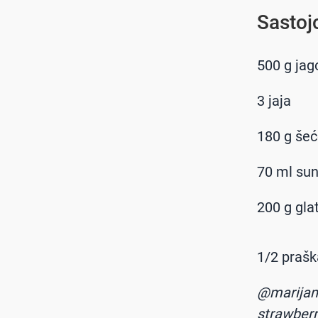
Sastojc
500 g jag
3 jaja
180 g šeć
70 ml sun
200 g gla
1/2 prašk
@marijam
strawberr