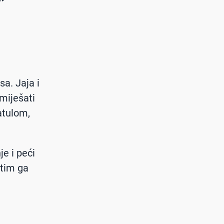
sa. Jaja i
Umiješati
atulom,
e i peći
atim ga