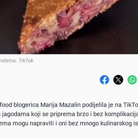
agodama
.
TikTok
food blogerica Marija Mazalin podijelila je na TikT
s jagodama koji se priprema brzo i bez komplikacija
ema mogu napraviti i oni bez mnogo kulinarskog is