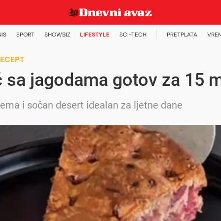
NIS
SPORT
SHOWBIZ
LIFESTYLE
SCI-TECH
PRETPLATA
VRE
RECEPT
č sa jagodama gotov za 15 m
rema i sočan desert idealan za ljetne dane