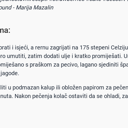
sound - Marija Mazalin
ma:
ati i isjeći, a rernu zagrijati na 175 stepeni Celziju
ro umutiti, zatim dodati ulje i kratko promiješati. 
miješano s praškom za pecivo, lagano sjediniti šp
 jagode.
liti u podmazan kalup ili obložen papirom za pečenj
nuta. Nakon pečenja kolač ostaviti da se ohladi, z