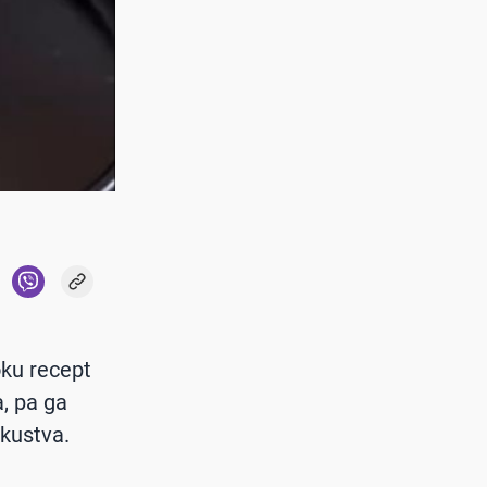
oku recept
, pa ga
kustva.