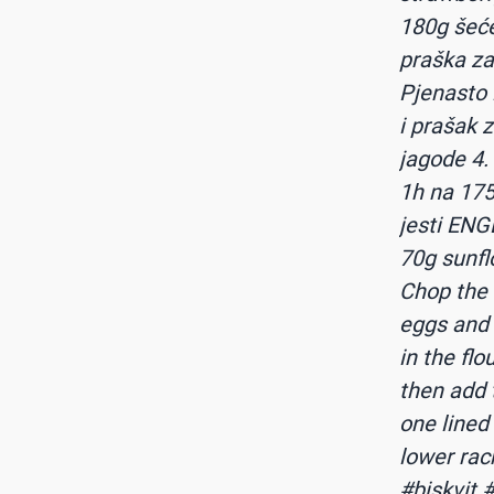
180g šeće
praška za
Pjenasto i
i prašak z
jagode 4.
1h na 175
jesti ENG
70g sunfl
Chop the 
eggs and s
in the fl
then add 
one lined
lower rack
#biskvit
#