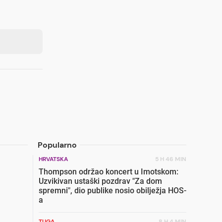
Popularno
HRVATSKA
5 H 46 MIN
Thompson održao koncert u Imotskom:
Uzvikivan ustaški pozdrav "Za dom
spremni", dio publike nosio obilježja HOS-
a
TUGA
8 H 4 MIN