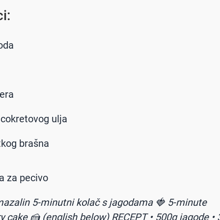
i:
oda
era
cokretovog ulja
tkog brašna
a za pecivo
azalin
5-minutni kolač s jagodama 🍓 5-minute
y cake 🍰 (english below) RECEPT • 500g jagode • 3