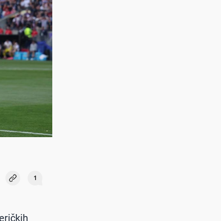
1
eričkih