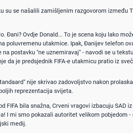
u su se našalili zamišljenim razgovorom između 
alo. Đani? Ovdje Donald... To je scena koju lako m
 na poluvremenu utakmice. Ipak, Đanijev telefon ov
je na postavku "ne uznemiravaj" - navodi se u tekstu
je da je predsjednik FIFA-e utakmicu pratio iz sveč
Standaard" nije skrivao zadovoljstvo nakon prolas
oljih reprezentacija svijeta.
god FIFA bila snažna, Crveni vragovi izbacuju SAD iz
a! I mi smo pokazali autoritet velikom pobjedom -
jski medij.