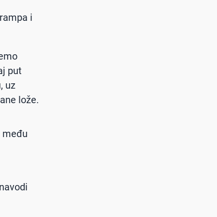
Trampa i
ožemo
aj put
, uz
ane lože.
ka među
 navodi