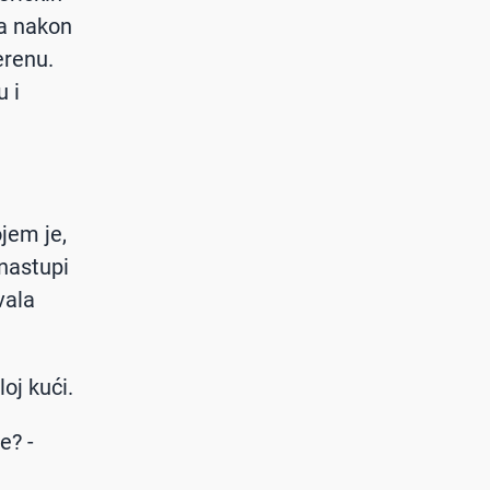
 a nakon
erenu.
u i
jem je,
nastupi
vala
oj kući.
e? -