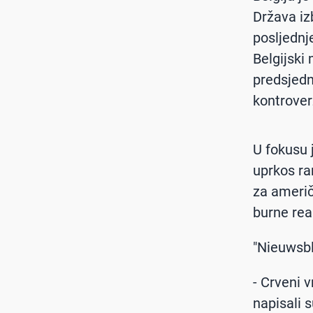
Država iz
posljednj
Belgijski 
predsjed
kontrover
U fokusu 
uprkos r
za američ
burne reak
"Nieuwsbl
- Crveni v
napisali s