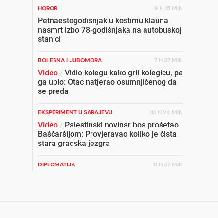
HOROR
9 H 15 MIN
Petnaestogodišnjak u kostimu klauna
nasmrt izbo 78-godišnjaka na autobuskoj
stanici
BOLESNA LJUBOMORA
7 H 37 MIN
Video
/
Vidio kolegu kako grli kolegicu, pa
ga ubio: Otac natjerao osumnjičenog da
se preda
EKSPERIMENT U SARAJEVU
10 H 24 MIN
Video
/
Palestinski novinar bos prošetao
Baščaršijom: Provjeravao koliko je čista
stara gradska jezgra
DIPLOMATIJA
11 H 57 MIN
Lice države u svijetu: Bh. diplomatija u
rasulu, a ministar na FB-u
NIKAD ELEGANTNIJA
8 H 54 MIN