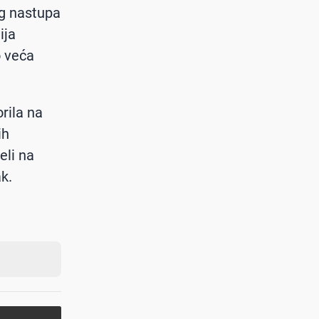
og nastupa
ija
o veća
rila na
ih
eli na
ak.