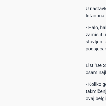
U nastavk
Infantina.
- Halo, h
zamisliti
stavljen 
podsjećan
List "De 
osam najb
- Koliko 
takmičenj
ovaj belgi