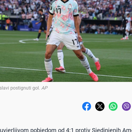
slavi postignuti gol
.
AP
e uvjerljivom pobjedom od 4:1 protiv Sjedinjenih Am