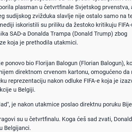
borila plasman u četvrtfinale Svjetskog prvenstva,
eg sudijskog zvižduka slavlje nije ostalo samo na t
mediji iskoristili su priliku da žestoko kritikuju FIFA-
nika SAD-a Donalda Trampa (Donald Trump) zbog
ze koja je prethodila utakmici.
je ponovo bio Florijan Balogun (Florian Balogun), ko
anijem direktnom crvenom kartonu, omogućeno da 
ku reprezentaciju nakon odluke FIFA-e koja je izaz
cije u Belgiji.
ad", je nakon utakmice poslao direktnu poruku Bijel
ragovi su u četvrtfinalu. Koga ćeš sad zvati, Donald
u Belgijanci.