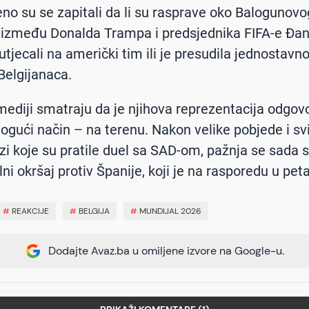
no su se zapitali da li su rasprave oko Balogunov
i između Donalda Trampa i predsjednika FIFA-e Đan
utjecali na američki tim ili je presudila jednostavn
 Belgijanaca.
 mediji smatraju da je njihova reprezentacija odgovo
mogući način – na terenu. Nakon velike pobjede i sv
zi koje su pratile duel sa SAD-om, pažnja se sada s
lni okršaj protiv Španije, koji je na rasporedu u pet
#
REAKCIJE
#
BELGIJA
#
MUNDIJAL 2026
Dodajte Avaz.ba u omiljene izvore na Google-u.