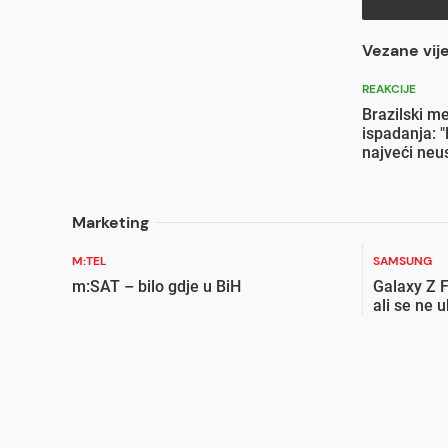
Vezane vije
REAKCIJE
Brazilski m
ispadanja: "
najveći neu
Marketing
M:TEL
SAMSUNG
m:SAT – bilo gdje u BiH
Galaxy Z F
ali se ne 