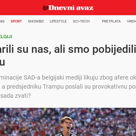
NIS
SPORT
SHOWBIZ
LIFESTYLE
SCI-TECH
PRETPLATA
VREM
ELGIJI
rili su nas, ali smo pobijedili
u
minacije SAD-a belgijski mediji likuju zbog afere o
 a predsjedniku Trampu poslali su provokativnu po
sada zvati?