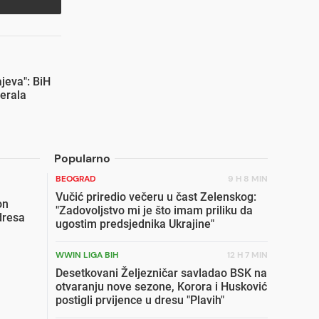
ajeva": BiH
jerala
Popularno
BEOGRAD
9 H 8 MIN
Vučić priredio večeru u čast Zelenskog:
on
"Zadovoljstvo mi je što imam priliku da
dresa
ugostim predsjednika Ukrajine"
WWIN LIGA BIH
12 H 7 MIN
Desetkovani Željezničar savladao BSK na
otvaranju nove sezone, Korora i Husković
postigli prvijence u dresu "Plavih"