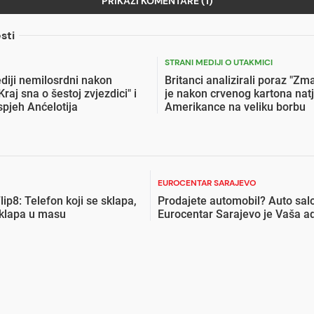
PRIKAŽI KOMENTARE (1)
sti
STRANI MEDIJI O UTAKMICI
ediji nemilosrdni nakon
Britanci analizirali poraz "Zm
Kraj sna o šestoj zvjezdici" i
je nakon crvenog kartona nat
spjeh Anćelotija
Amerikance na veliku borbu
EUROCENTAR SARAJEVO
lip8: Telefon koji se sklapa,
Prodajete automobil? Auto sal
uklapa u masu
Eurocentar Sarajevo je Vaša a