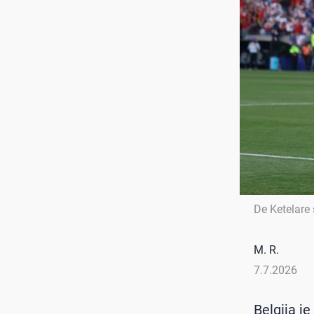
De Ketelare 
M. R.
7.7.2026
Belgija j