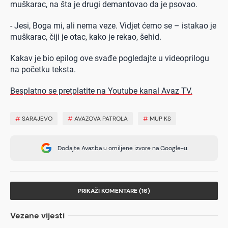
muškarac, na šta je drugi demantovao da je psovao.
- Jesi, Boga mi, ali nema veze. Vidjet ćemo se – istakao je
muškarac, čiji je otac, kako je rekao, šehid.
Kakav je bio epilog ove svađe pogledajte u videoprilogu
na početku teksta.
Besplatno se pretplatite na Youtube kanal Avaz TV.
#
SARAJEVO
#
AVAZOVA PATROLA
#
MUP KS
Dodajte Avaz.ba u omiljene izvore na Google-u.
PRIKAŽI KOMENTARE (16)
Vezane vijesti