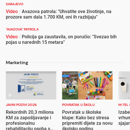
SARAJEVO
Video
/
Avazova patrola: "Uhvatite ove životinje, na
prozore sam dala 1.700 KM, oni ih razbijaju"
"AVAZOVA" PATROLA
Video
/
Policija ga zaustavila, on poručio: "Svezao bih
pojas u narednih 15 metara"
Marketing
JAVNI POZIVI 2026
POVRATAK U ŠKOLU
M:TEL
Rekordnih 20,3 miliona
Povratak u školske
Izabe
KM za zapošljavanje i
klupe: Kako bez stresa
vrhun
profesionalnu
pripremiti dijete za novu
sjaja
rehabilitaciju osoba s
školsku godinu