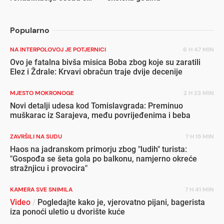
invaliditetom
Popularno
NA INTERPOLOVOJ JE POTJERNICI
6 H 47 MIN
Ovo je fatalna bivša misica Boba zbog koje su zaratili
Elez i Ždrale: Krvavi obračun traje dvije decenije
MJESTO MOKRONOGE
2 H 23 MIN
Novi detalji udesa kod Tomislavgrada: Preminuo
muškarac iz Sarajeva, među povrijeđenima i beba
ZAVRŠILI NA SUDU
7 H 15 MIN
Haos na jadranskom primorju zbog "ludih" turista:
"Gospođa se šeta gola po balkonu, namjerno okreće
stražnjicu i provocira"
KAMERA SVE SNIMILA
7 H 41 MIN
Video
/
Pogledajte kako je, vjerovatno pijani, bagerista
iza ponoći uletio u dvorište kuće