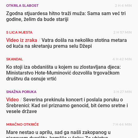
OTKRILA SLABOST
2 H 4 MIN
Zgodna stjuardesa hitno traži muža: Sama sam već tri
godine, želim da bude stariji
S LICA MJESTA
2 H 57 MIN
Video iz zraka
/
Vatra došla na nekoliko stotina metara
od kuća na skretanju prema selu Džepi
SKANDAL
4 H 42 MIN
Ko stoji iza obdaništa u kojem su zlostavljana djeca:
Ministarstvo Hote-Muminović dozvolila trgovačkom
društvu da osnuje vrtić
SNAŽNA PORUKA
3 H 27 MIN
Video
/
Severina prekinula koncert i poslala poruku o
Srebrenici: Kad svi priznamo genocid, bit ćemo sretne i
vesele države
MRAČNO OTKRIĆE
7 H 44 MIN
Mare nestao u aprilu, sad ga našli zakopanog u