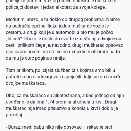
policijska patrola. Razlog našeg dolaska je bio kako bi
policajci dostavili jedan alkotest za svoje kolege.
Međutim, ubrzo je tu došlo do drugog problema. Naime,
na području općine Ilidža jedan muškarac vozio je
cestom, a drugi koji je u automobilu bio mu je počeo
„blicati“. Ubrzo je došlo do svađe između njih dvojice na
cesti, prilikom čega je, navodno, drugi muškarac opsovao
oca ovom prvom, na šta se on uvrijedio s obzirom na to
da mu je otac poginuo ranije.
Tom prilikom, policijski službenici s kojima smo bili u
patroli su brzo odreagovali i spriječili dalji sukob između
dvojice muškaraca.
Obojica muškaraca su alkotestirana, a kod jednog od njih
utvrđeno je da ima 1,74 promila alkohola u krvi. Drugi
muškarac nije imao prisustvo alkohola u krvi i dobio je
prekršaj.
- Buraz, meni babu niko nije opsovao – rekao je prvi