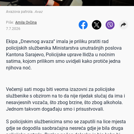
Avazova patrola
.
Avaz
Piše:
Amila Ovčina
7.7.2026
Ekipa „Dnevnog avaza“ imala je priliku pratiti rad
policijskih službenika Ministarstva unutrašnjih poslova
Kantona Sarajevo, Policijske uprave Ilidža u noćnim
satima, kojom prilikom smo uvidjeli kako protiče jedna
njihova noć.
Večernji sati mogu biti veoma izazovni za policijske
službenike s obzirom na to da nije rijedak slučaj da ima i
nesavjesnih vozača, što zbog brzine, što zbog alkohola.
Jednom takvom događaju smo i prisustvovali.
S policijskim službenicima smo se zaputili na lice mjesta
gdje se dogodila saobraćajna nesreća gdje je bila druga