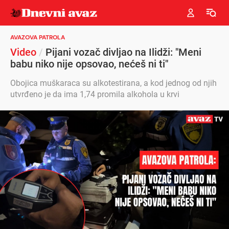
AVAZOVA PATROLA
Video
/
Pijani vozač divljao na Ilidži: "Meni
babu niko nije opsovao, nećeš ni ti"
Obojica muškaraca su alkotestirana, a kod jednog od njih
utvrđeno je da ima 1,74 promila alkohola u krvi