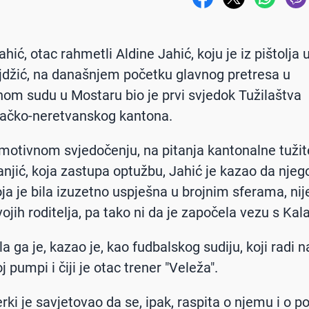
hić, otac rahmetli Aldine Jahić, koju je iz pištolja
jdžić, na današnjem početku glavnog pretresa u
om sudu u Mostaru bio je prvi svjedok Tužilaštva
ačko-neretvanskog kantona.
otivnom svjedočenju, na pitanja kantonalne tužite
njić, koja zastupa optužbu, Jahić je kazao da njeg
oja je bila izuzetno uspješna u brojnim sferama, nij
vojih roditelja, pa tako ni da je započela vezu s Ka
a ga je, kazao je, kao fudbalskog sudiju, koji radi n
 pumpi i čiji je otac trener "Veleža".
rki je savjetovao da se, ipak, raspita o njemu i o po