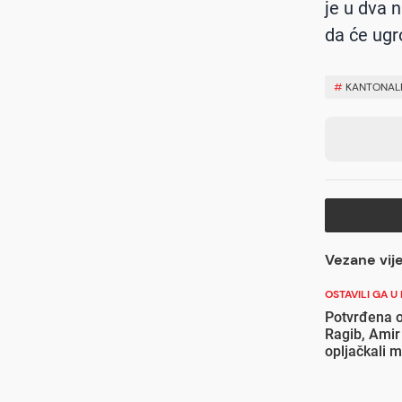
je u dva n
da će ugro
#
KANTONALN
Vezane vije
OSTAVILI GA 
Potvrđena o
Ragib, Amir
opljačkali 