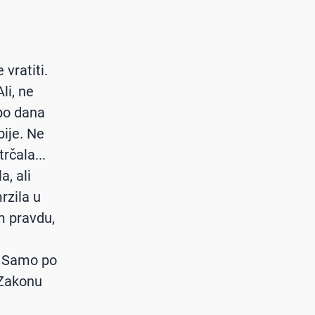
vratiti.
li, ne
po dana
bije. Ne
rčala...
a, ali
mrzila u
m pravdu,
. Samo po
 Zakonu