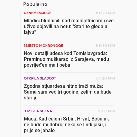
Popularno
UZNEMIRUJUĆE
5 H 26 MIN
Mladići bludničili nad maloljetnicom i sve
uživo objavili na netu: "Stari te gleda u
lajvu"
MJESTO MOKRONOGE
8 H 39 MIN
Novi detalji udesa kod Tomislavgrada:
Preminuo muškarac iz Sarajeva, među
povrijeđenima i beba
OTKRILA SLABOST
8 H 20 MIN
Zgodna stjuardesa hitno traži muža:
Sama sam već tri godine, želim da bude
stariji
"EMISIJA SCENA"
5 H 17 MIN
Maca: Kad čujem Srbin, Hrvat, Bošnjak
ne bude mi dobro, neka se ljudi jašu, i
prije se jahalo