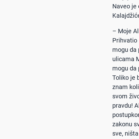
Naveo je 
Kalajdžiće
– Moje Al
Prihvatio 
mogu da p
ulicama Mo
mogu da p
Toliko je 
znam kolik
svom živo
pravdu! A
postupko
zakonu s
sve, ništ