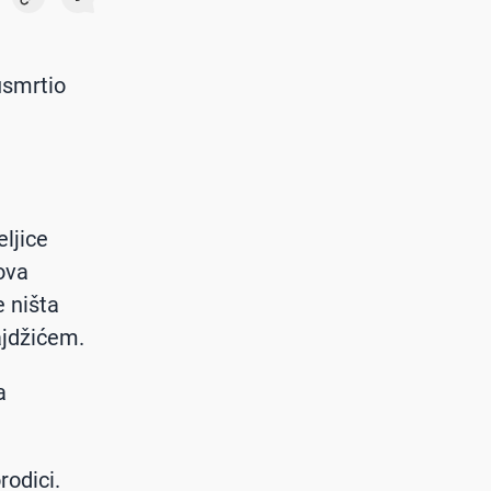
 usmrtio
ljice
ova
e ništa
lajdžićem.
a
rodici.