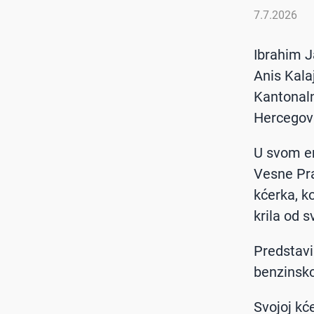
7.7.2026
Ibrahim Ja
Anis Kala
Kantonaln
Hercegov
U svom em
Vesne Pra
kćerka, k
krila od s
Predstavil
benzinskoj
Svojoj kće