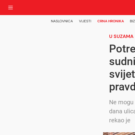
NASLOVNICA
VIJESTI
CRNA HRONIKA
BIZ
U SUZAMA
Potre
sudni
svije
pravd
Ne mogu d
dana ulica
rekao je