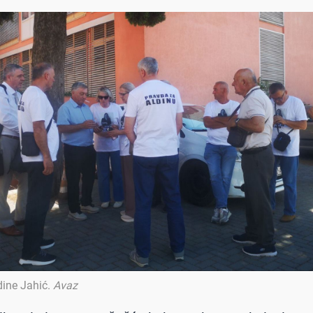
dine Jahić
.
Avaz