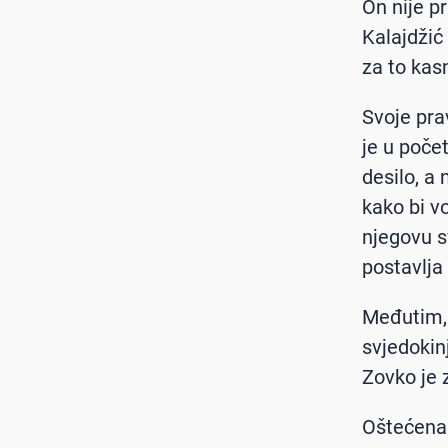
On nije p
Kalajdžić
za to kasn
Svoje prav
je u poče
desilo, a
kako bi vo
njegovu s
postavlja 
Međutim, 
svjedokin
Zovko je 
Oštećena 