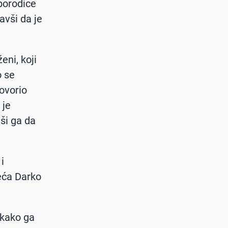
 porodice
avši da je
eni, koji
o se
ovorio
 je
ši ga da
i
jeća Darko
 kako ga