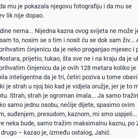
da mu je pokazala njegovu fotografiju i da mu se
v lik nije dopao.
dine nema... Nijedna kazna ovog svijeta ne može je 
sam to, nosim se s tim i nosit ću se dok sam živ... A
rihvatim činjenicu da je neko proganjao mjesec i 
stara, prijetio, tukao, šta sve ne i na kraju da je u
rihvatim činjenicu da je ovih 128 metara koliko je t
bila inteligentna da je tri, četiri poziva u tome obavil
i je strah u njoj bio kad je vidjela oružje, jer je to 
tu. Strah, strah je ogroman imala... Ja samo traži
ko samo jednu osobu, nečije dijete, spasimo ovim
m, suđenjem, presudom, kaznom, mi smo uspjeli..
ve neka bude, samo tražim maksimalnu kaznu, po
a drugo – kazao je, između ostalog, Jahić.