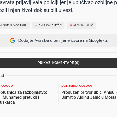
avrata prijavljivala policiji jer je upućivao ozbiljne p
ziti njen život dok su bili u vezi.
I SUD U MOSTARU
#
ANIS KALAJDŽIĆ
#
ALDINA JAHIĆ
Dodajte Avaz.ba u omiljene izvore na Google-u.
PRIKAŽI KOMENTARE (9)
sti
U RODOČU
DONESENA ODLUKA
ptužnica za razbojništvo:
Produžen pritvor ubici Anisu 
 i Muhamed pretukli i
Usmrtio Aldinu Jahić u Mosta
muškarca