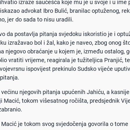
rihvatio izraze saučešća koje mu je u svoje i u ime
 iskazao advokat Ibro Bulić, branilac optuženog, rek
o, jer do sada to nisu uradili.
o da postavlja pitanja svjedoku iskoristio je i optuž
tku izražavao bol i žal, kako je naveo, zbog onog št
 na njegovo obraćanje u kojem je, između ostalog, g
lio vratiti vrijeme, reagirala je tužiteljica Pranjić, te
vojevrsnu ispovijest prekinulo Sudsko vijeće uputiv
pitanja.
većinu njegovih pitanja upućenih Jahiću, a kasnije 
ji Macić, tokom višesatnog ročišta, predsjednik Vi
zabranio.
Macić je tokom svog svjedočenja govorila o tome