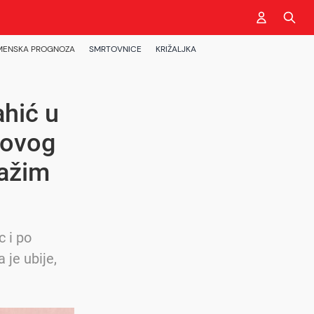
MENSKA PROGNOZA
SMRTOVNICE
KRIŽALJKA
ahić u
 ovog
ražim
 i po
 je ubije,