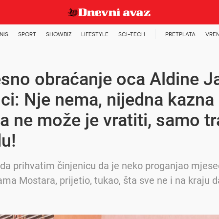
NIS
SPORT
SHOWBIZ
LIFESTYLE
SCI-TECH
PRETPLATA
VRE
sno obraćanje oca Aldine J
ci: Nje nema, nijedna kazna
ta ne može je vratiti, samo t
u!
a prihvatim činjenicu da je neko proganjao mjesec
ma Mostara, prijetio, tukao, šta sve ne i na kraju da