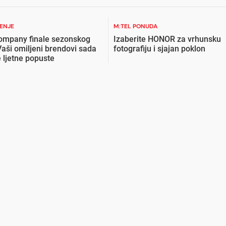
ŽENJE
M:TEL PONUDA
ompany finale sezonskog
Izaberite HONOR za vrhunsku
Vaši omiljeni brendovi sada
fotografiju i sjajan poklon
 ljetne popuste