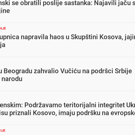
nski se obratili poslije sastanka: Najavili jaču
jine
NJE
upnica napravila haos u Skupštini Kosova, jaj
ja
u Beogradu zahvalio Vučiću na podršci Srbije
 narodu
enskim: Podržavamo teritorijalni integritet Ukr
nisu priznali Kosovo, imaju podršku na evrops
IJE