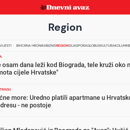
Region
VIJESTI
BIH
CRNA HRONIKA
BIZNIS
REGION
DIJASPORA
GLOBUS
KULTURA
KOLUMN
A
 osam dana leži kod Biograda, tele kruži oko n
mota cijele Hrvatske"
STRAGU
ćne more: Uredno platili apartmane u Hrvatsko
adresu - ne postoje