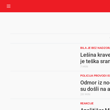
BILA JE BEZ NADZOR
Lešina krave
je teška sra
7 MIN
POLICIJA PROVODI I
Odmor iz no
su došli na 
28 MIN
REAKCIJE