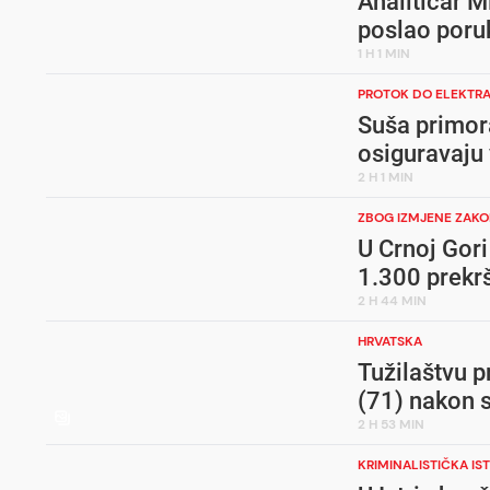
Analitičar M
poslao poru
1 H 1 MIN
PROTOK DO ELEKTR
Suša primor
osiguravaju
2 H 1 MIN
ZBOG IZMJENE ZAK
U Crnoj Gori
1.300 prekr
2 H 44 MIN
HRVATSKA
Tužilaštvu p
(71) nakon 
2 H 53 MIN
KRIMINALISTIČKA IS