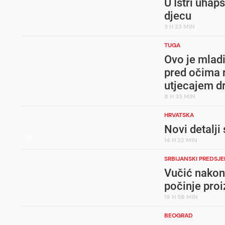
U Istri uhap
djecu
3 H 23 MIN
TUGA
Ovo je mladi
pred očima 
utjecajem d
8 H 33 MIN
HRVATSKA
Novi detalj
14 H 22 MIN
SRBIJANSKI PREDSJ
Vučić nakon
počinje pro
19 H 58 MIN
BEOGRAD