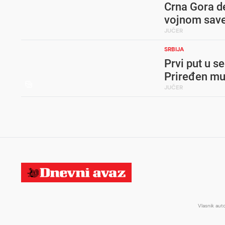
Crna Gora de
vojnom savez
JUČER
SRBIJA
Prvi put u 
Priređen mu
JUČER
Vlasnik aut