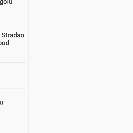
 golu
: Stradao
 pod
u