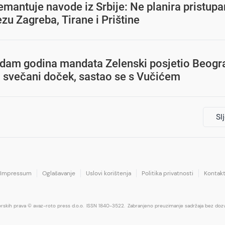
mantuje navode iz Srbije: Ne planira pristupa
u Zagreba, Tirane i Prištine
sedam godina mandata Zelenski posjetio Beogr
 svečani doček, sastao se s Vučićem
Sl
Impressum
Oglašavanje
Uslovi korištenja
Politika privatnosti
Kontak
orskih prava © avaz-roto press d.o.o.
ISSN 1840-3522.
Zabranjeno preuzimanje sadržaja bez dozv