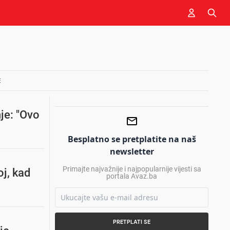
E
je: "Ovo
Besplatno se pretplatite na naš
newsletter
Primajte najvažnije i najpopularnije vijesti sa
j, kad
portala Avaz.ba
PRETPLATI SE