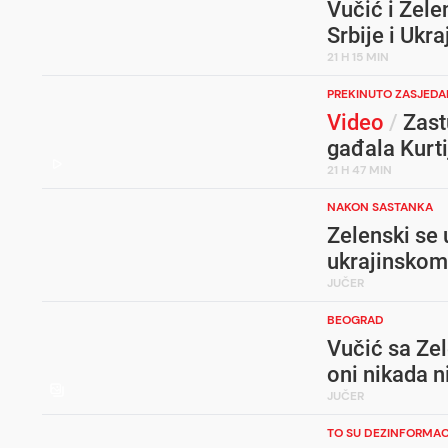
Vučić i Zele
Srbije i Ukra
21 H 15 MIN
PREKINUTO ZASJEDA
Video
/
Zast
gađala Kurti
21 H 47 MIN
NAKON SASTANKA
Zelenski se 
ukrajinskom
JUČER
BEOGRAD
Vučić sa Zel
oni nikada 
JUČER
TO SU DEZINFORMAC