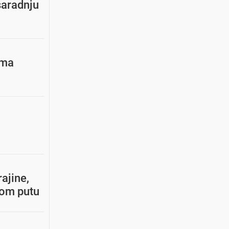
 saradnju
ima
ajine,
kom putu