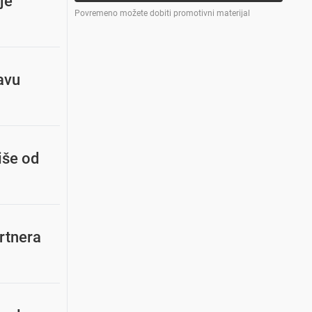
je
Povremeno možete dobiti promotivni materijal
avu
iše od
artnera