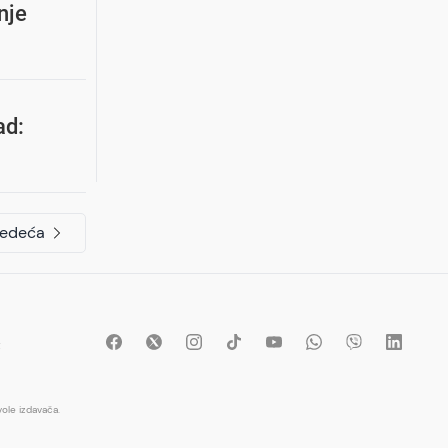
nje
ad:
jedeća
t
ole izdavača.