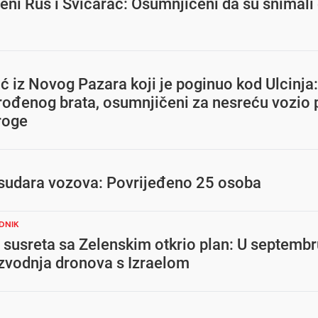
šeni Rus i Švicarac: Osumnjičeni da su snimali
ć iz Novog Pazara koji je poginuo kod Ulcinja
rođenog brata, osumnjičeni za nesreću vozio
roge
i sudara vozova: Povrijeđeno 25 osoba
EDNIK
 susreta sa Zelenskim otkrio plan: U septembr
izvodnja dronova s Izraelom