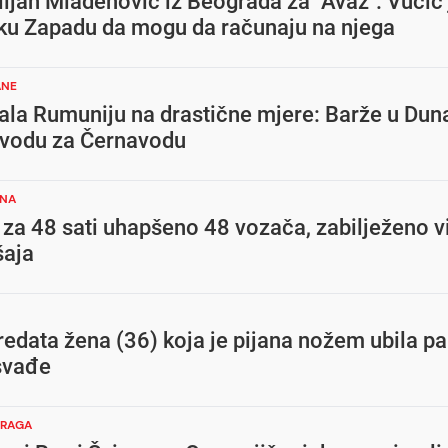
iljan Mladenović iz Beograda za "Avaz": Vučić 
ku Zapadu da mogu da računaju na njega
ANE
ala Rumuniju na drastične mjere: Barže u Dun
 vodu za Černavodu
ONA
 za 48 sati uhapšeno 48 vozača, zabilježeno v
šaja
redata žena (36) koja je pijana nožem ubila p
svađe
TRAGA