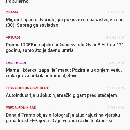
Popularno
DRAMA
5 H 23 MIN
Migrant upao u dvorište, pa pokušao da napastvuje ženu
(30): Suprug ga savladao
APSURDI
5 H 49 MIN
Prema IDDEEA, najstarija žena svijeta živi u BiH: Ima 121
godinu, samo što je davno umrla
LENI I HAJDI
5 H 2 MIN
Mama i kćerka "zapalile" masu: Pozirale u donjem vešu,
čipka jedva pokrila intimne djelove
TEŠKA ODLUKA SVE BLIŽE
5 H 13 MIN
Autoindustrija u šoku: Njemački gigant pred stečajem
PREDSJEDNIK SAD
5 H 31 MIN
Donald Tramp objavio fotografiju aludirajući na vjersku
pripadnost El-Sajeda: Dvije veoma različite Amerike