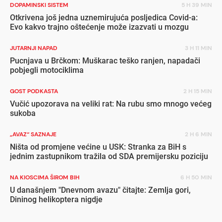
DOPAMINSKI SISTEM
5 H 39 MIN
Otkrivena još jedna uznemirujuća posljedica Covid-a:
Evo kakvo trajno oštećenje može izazvati u mozgu
JUTARNJI NAPAD
3 H 11 MIN
Pucnjava u Brčkom: Muškarac teško ranjen, napadači
pobjegli motociklima
GOST PODKASTA
2 H 15 MIN
Vučić upozorava na veliki rat: Na rubu smo mnogo većeg
sukoba
„AVAZ“ SAZNAJE
2 H 6 MIN
Ništa od promjene većine u USK: Stranka za BiH s
jednim zastupnikom tražila od SDA premijersku poziciju
NA KIOSCIMA ŠIROM BIH
6 H 50 MIN
U današnjem "Dnevnom avazu" čitajte: Zemlja gori,
Dininog helikoptera nigdje