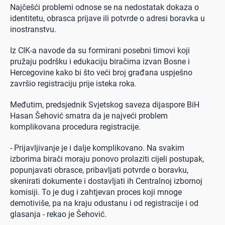
Najčešći problemi odnose se na nedostatak dokaza o
identitetu, obrasca prijave ili potvrde o adresi boravka u
inostranstvu.
Iz CIK-a navode da su formirani posebni timovi koji
pružaju podršku i edukaciju biračima izvan Bosne i
Hercegovine kako bi što veći broj građana uspješno
završio registraciju prije isteka roka.
Međutim, predsjednik Svjetskog saveza dijaspore BiH
Hasan Šehović smatra da je najveći problem
komplikovana procedura registracije.
- Prijavljivanje je i dalje komplikovano. Na svakim
izborima birači moraju ponovo prolaziti cijeli postupak,
popunjavati obrasce, pribavljati potvrde o boravku,
skenirati dokumente i dostavljati ih Centralnoj izbornoj
komisiji. To je dug i zahtjevan proces koji mnoge
demotiviše, pa na kraju odustanu i od registracije i od
glasanja - rekao je Šehović.