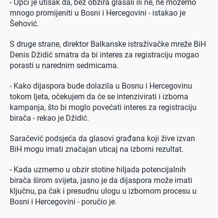
- Opći je utisak da, bez obzira glasali ili ne, ne možemo
mnogo promijeniti u Bosni i Hercegovini - istakao je
Šehović.
S druge strane, direktor Balkanske istraživačke mreže BiH
Denis Džidić smatra da bi interes za registraciju mogao
porasti u narednim sedmicama.
- Kako dijaspora bude dolazila u Bosnu i Hercegovinu
tokom ljeta, očekujem da će se intenzivirati i izborna
kampanja, što bi moglo povećati interes za registraciju
birača - rekao je Džidić.
Saračević podsjeća da glasovi građana koji žive izvan
BiH mogu imati značajan uticaj na izborni rezultat.
- Kada uzmemo u obzir stotine hiljada potencijalnih
birača širom svijeta, jasno je da dijaspora može imati
ključnu, pa čak i presudnu ulogu u izbornom procesu u
Bosni i Hercegovini - poručio je.