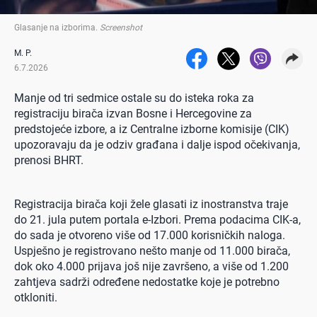
Glasanje na izborima
.
Screenshot
M. P.
6.7.2026
Manje od tri sedmice ostale su do isteka roka za
registraciju birača izvan Bosne i Hercegovine za
predstojeće izbore, a iz Centralne izborne komisije (CIK)
upozoravaju da je odziv građana i dalje ispod očekivanja,
prenosi BHRT.
Registracija birača koji žele glasati iz inostranstva traje
do 21. jula putem portala e-Izbori. Prema podacima CIK-a,
do sada je otvoreno više od 17.000 korisničkih naloga.
Uspješno je registrovano nešto manje od 11.000 birača,
dok oko 4.000 prijava još nije završeno, a više od 1.200
zahtjeva sadrži određene nedostatke koje je potrebno
otkloniti.