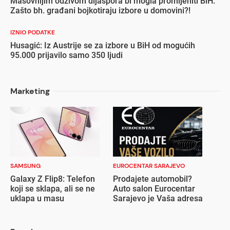
Masovnijim odzivom dijaspora bi mogla promijeniti BiH:
Zašto bh. građani bojkotiraju izbore u domovini?!
IZNIO PODATKE
Husagić: Iz Austrije se za izbore u BiH od mogućih
95.000 prijavilo samo 350 ljudi
Marketing
SAMSUNG
EUROCENTAR SARAJEVO
Galaxy Z Flip8: Telefon
Prodajete automobil?
koji se sklapa, ali se ne
Auto salon Eurocentar
uklapa u masu
Sarajevo je Vaša adresa