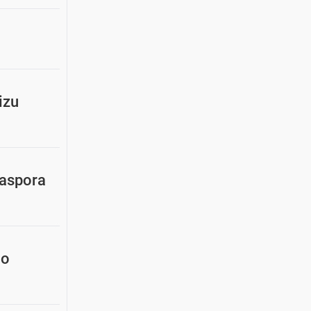
izu
jaspora
ao