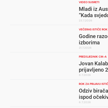
VIDEO SUSRETI
Mladi iz Aus
“Kada svjedo
23.7.2026
VEČERAS ISTIČE ROK
Godine razo
izborima
21.7.2026
PREDSJEDNIK CIK-A
Jovan Kalab
prijavljeno 
8.7.2026
ROK ZA PRIJAVU ISTI
Odziv birača
ispod očeki
6.7.2026