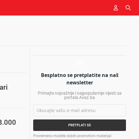
Besplatno se pretplatite na naš
newsletter
ari
Primajte najvažnije i najpopularnije vijesti sa
portala Avaz.ba
48.000
PRETPLATI SE
Povremeno možete dobiti promotivni materijal