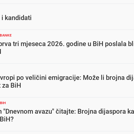
e i kandidati
 BANKE
prva tri mjeseca 2026. godine u BiH poslala bl
M
vropi po veličini emigracije: Može li brojna di
t za BiH
BIH
 "Dnevnom avazu" čitajte: Brojna dijaspora k
 BiH?