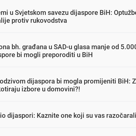
emi u Svjetskom savezu dijaspore BiH: Optužb
talije protiv rukovodstva
iona bh. građana u SAD-u glasa manje od 5.00
spore bi mogli preporoditi u BiH
odzivom dijaspora bi mogla promijeniti BiH: Z
otiraju izbore u domovini?!
io dijaspori: Kaznite one koji su vas razočaral