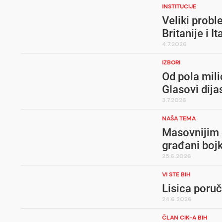
INSTITUCIJE
Veliki probl
Britanije i I
4.7.2026
IZBORI
Od pola mil
Glasovi dija
3.7.2026
NAŠA TEMA
Masovnijim 
građani bojk
25.6.2026
VI STE BIH
Lisica poruč
24.6.2026
ČLAN CIK-A BIH