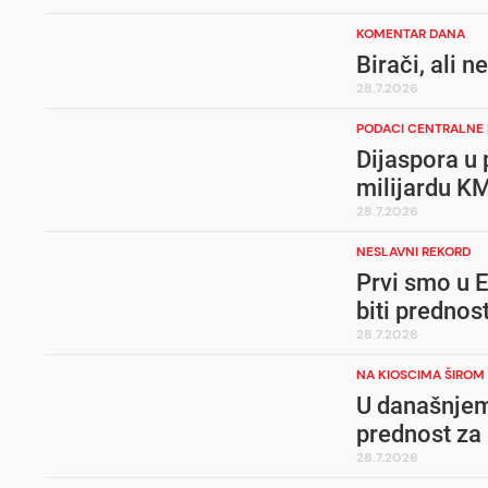
KOMENTAR DANA
Birači, ali n
28.7.2026
PODACI CENTRALNE
Dijaspora u 
milijardu K
28.7.2026
NESLAVNI REKORD
Prvi smo u E
biti prednos
28.7.2026
NA KIOSCIMA ŠIROM 
U današnjem
prednost za
28.7.2026