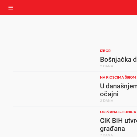
IZBORI
Bošnjačka d
2 DANA
NA KIOSCIMA ŠIROM 
U današnjem 
očajni
2 DANA
ODRŽANA SJEDNICA
CIK BiH utvr
građana
7 DANA