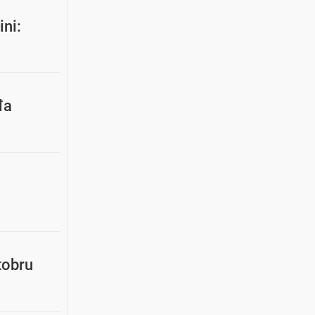
ini:
đa
tobru