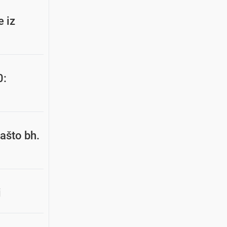
e iz
0:
ašto bh.
i