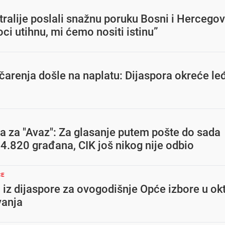
tralije poslali snažnu poruku Bosni i Hercegov
ci utihnu, mi ćemo nositi istinu”
čarenja došle na naplatu: Dijaspora okreće le
a za "Avaz": Za glasanje putem pošte do sada
24.820 građana, CIK još nikog nije odbio
ČE
 iz dijaspore za ovogodišnje Opće izbore u ok
vanja