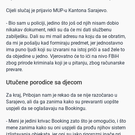
Cijeli slučaj je prijavio MUP-u Kantona Sarajevo.
- Bio sam u policiji, jedino što još od njih nisam dobio
nikakav dokument, rekli su da će mi dati službenu
zabilješku. Dali su mi mail adresu na koju da se obratim,
da mi je pošalju kad formiraju predmet, jer jednostavno
ima puno ljudi koji su izvarani na istoj priči a sad žele to
da objedine u jedno. Vjerovatno će to ići na nivo FBiH
zbog prirode kriminala koji je u pitanju, zbog računarske
prevare.
Utučene porodice sa djecom
Za kraj, Pribojan nam je rekao da se nije razočarao u
Sarajevo, ali da ga zanima kako su prevaranti uopšte
uspjeli da se oglašavaju na Bookingu.
- Meni je jedini krivac Booking zato što je omogućio, i što
mene zanima kako su oni uspjeli da prođu njihov sistem
izlistavanja objekata, jer oni su jako rigorozni inače pri