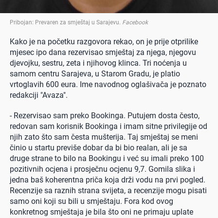
Pribojan: Prevaren za smještaj u Sarajevu
.
Facebook
Kako je na početku razgovora rekao, on je prije otprilike
mjesec ipo dana rezervisao smještaj za njega, njegovu
djevojku, sestru, zeta i njihovog klinca. Tri noćenja u
samom centru Sarajeva, u Starom Gradu, je platio
vrtoglavih 600 eura. Ime navodnog oglašivača je poznato
redakciji "Avaza".
- Rezervisao sam preko Bookinga. Putujem dosta često,
redovan sam korisnik Bookinga i imam sitne privilegije od
njih zato što sam česta mušterija. Taj smještaj se meni
činio u startu previše dobar da bi bio realan, ali je sa
druge strane to bilo na Bookingu i već su imali preko 100
pozitivnih ocjena i prosječnu ocjenu 9,7. Gomila slika i
jedna baš koherentna priča koja drži vodu na prvi pogled.
Recenzije sa raznih strana svijeta, a recenzije mogu pisati
samo oni koji su bili u smještaju. Fora kod ovog
konkretnog smještaja je bila što oni ne primaju uplate