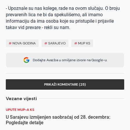
- Upoznale su nas kolege, rade na ovom slučaju. O broju
prevarenih lica ne bi da spekulišemo, ali imamo
informaciju da ima osoba koje su pristupile i prijavile
takav vid prevare - rekli su nam.
#
NOVA GODINA
#
SARAJEVO
#
MUP KS
Dodajte Avaz.ba u omiljene izvore na Google-u.
PRIKAŽI KOMENTARE (25)
Vezane vijesti
UPUTE MUP-A KS
U Sarajevu izmijenjen saobraćaj od 28. decembra:
Pogledajte detalje