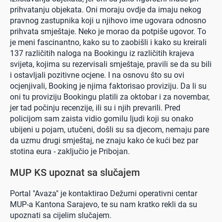
prihvatanju objekata. Oni moraju ovdje da imaju nekog
pravnog zastupnika koji u njihovo ime ugovara odnosno
prihvata smještaje. Neko je morao da potpiše ugovor. To
je meni fascinantno, kako su to zaobišli i kako su kreirali
137 različitih naloga na Bookingu iz različitih krajeva
svijeta, kojima su rezervisali smještaje, pravili se da su bili
i ostavljali pozitivne ocjene. I na osnovu što su ovi
ocjenjivali, Booking je njima faktorisao proviziju. Da li su
oni tu proviziju Bookingu platili za oktobar i za novembar,
jer tad počinju recenzije, ili su i njih prevarili. Pred
policijom sam zaista vidio gomilu ljudi koji su onako
ubijeni u pojam, utučeni, došli su sa djecom, nemaju pare
da uzmu drugi smještaj, ne znaju kako će kući bez par
stotina eura - zaključio je Pribojan.
MUP KS upoznat sa slučajem
Portal "Avaza" je kontaktirao Dežurni operativni centar
MUP-a Kantona Sarajevo, te su nam kratko rekli da su
upoznati sa cijelim slučajem.