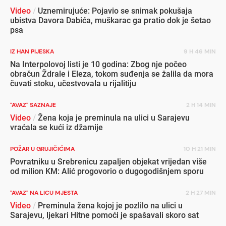
Video
/
Uznemirujuće: Pojavio se snimak pokušaja
ubistva Davora Dabića, muškarac ga pratio dok je šetao
psa
IZ HAN PIJESKA
9 H 46 MIN
Na Interpolovoj listi je 10 godina: Zbog nje počeo
obračun Ždrale i Eleza, tokom suđenja se žalila da mora
čuvati stoku, učestvovala u rijalitiju
"AVAZ" SAZNAJE
2 H 14 MIN
Video
/
Žena koja je preminula na ulici u Sarajevu
vraćala se kući iz džamije
POŽAR U GRUJIČIĆIMA
10 H 21 MIN
Povratniku u Srebrenicu zapaljen objekat vrijedan više
od milion KM: Alić progovorio o dugogodišnjem sporu
"AVAZ" NA LICU MJESTA
2 H 27 MIN
Video
/
Preminula žena kojoj je pozlilo na ulici u
Sarajevu, ljekari Hitne pomoći je spašavali skoro sat