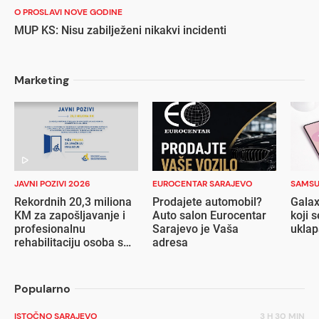
O PROSLAVI NOVE GODINE
MUP KS: Nisu zabilježeni nikakvi incidenti
Marketing
JAVNI POZIVI 2026
EUROCENTAR SARAJEVO
SAMS
Rekordnih 20,3 miliona
Prodajete automobil?
Galax
KM za zapošljavanje i
Auto salon Eurocentar
koji s
profesionalnu
Sarajevo je Vaša
ukla
rehabilitaciju osoba s
adresa
invaliditetom
Popularno
ISTOČNO SARAJEVO
3 H 30 MIN