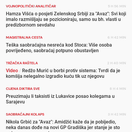
VOJNOPOLITIČKI ANALITIČAR
5 H 56 MIN
Hamza Višća o posjeti Zelenskog Srbiji za "Avaz": Svi koji
imalo razmišljaju se pozicioniraju, samo su bh. vlasti u
predizbornom sevdahu
MAGISTRALNA CESTA
6 H 42 MIN
Teška saobraćajna nesreća kod Stoca: Više osoba
povrijeđeno, saobraćaj potpuno obustavljen
TRŽAČKA RAŠTELA
2 H 40 MIN
Video
/
Redžo Murić u borbi protiv sistema: Tvrdi da je
komšija nelegalno izgradio kuću tik uz njegovu
CIJENA DIKTIRA SVE
8 H 4 MIN
Preuzimaju li taksisti iz Lukavice posao kolegama u
Sarajevu
SAOBRAĆAJNI KOLAPS
3 H 42 MIN
Nikola Grbić za "Avaz": Amidžić kaže da je pobijedio,
neka danas dođe na novi GP Gradiška jer stanje je sto