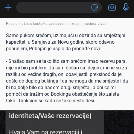
Pribojan je bio u kontaktu sa navodnim iznajmljivačima
.
Avaz
Samo pukom srećom, uzimajući u obzir da su smještajni
kapaciteti u Sarajevu za Novu godinu skoro odavno
popunjeni, Pribojan je uspio da pronađe novi.
- Snašao sam se tako što sam srećom imao rezervu para,
nije mi bio problem. Ja sam došao sa idejom, mene su za
razliku od većine drugih, oni obavijestili preksinoć da je
došlo do duplog bukinga i da ne mogu da me smjeste i da
bi najbolje bilo da nađem drugi smještaj, a oni će mi
pomoći da tražim od Bookinga obeštećenje što zaista
tako i funkcioniše kada se tako nešto desi.