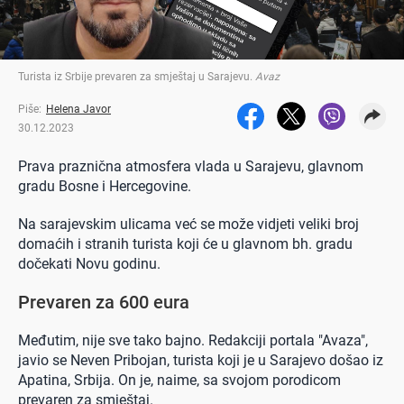
Turista iz Srbije prevaren za smještaj u Sarajevu
.
Avaz
Piše:
Helena Javor
30.12.2023
Prava praznična atmosfera vlada u Sarajevu, glavnom
gradu Bosne i Hercegovine.
Na sarajevskim ulicama već se može vidjeti veliki broj
domaćih i stranih turista koji će u glavnom bh. gradu
dočekati Novu godinu.
Prevaren za 600 eura
Međutim, nije sve tako bajno. Redakciji portala "Avaza",
javio se Neven Pribojan, turista koji je u Sarajevo došao iz
Apatina, Srbija. On je, naime, sa svojom porodicom
prevaren za smještaj.