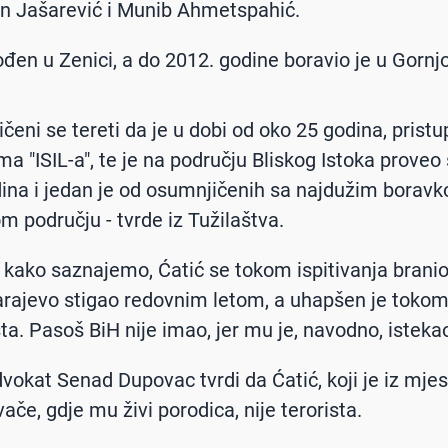
in Jašarević i Munib Ahmetspahić.
rođen u Zenici, a do 2012. godine boravio je u Gornj
čeni se tereti da je u dobi od oko 25 godina, pristu
ma "ISIL-a", te je na području Bliskog Istoka proveo
ina i jedan je od osumnjičenih sa najdužim borav
 području - tvrde iz Tužilaštva.
kako saznajemo, Ćatić se tokom ispitivanja brani
arajevo stigao redovnim letom, a uhapšen je tokom
sta. Pasoš BiH nije imao, jer mu je, navodno, isteka
vokat Senad Dupovac tvrdi da Ćatić, koji je iz mje
ače, gdje mu živi porodica, nije terorista.