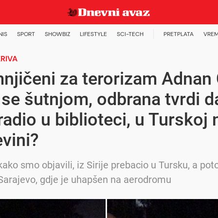
NIS
SPORT
SHOWBIZ
LIFESTYLE
SCI-TECH
PRETPLATA
VREM
KRIVA
jičeni za terorizam Adnan 
 se šutnjom, odbrana tvrdi da
i radio u biblioteci, u Turskoj 
vini?
kako smo objavili, iz Sirije prebacio u Tursku, a pot
Sarajevo, gdje je uhapšen na aerodromu