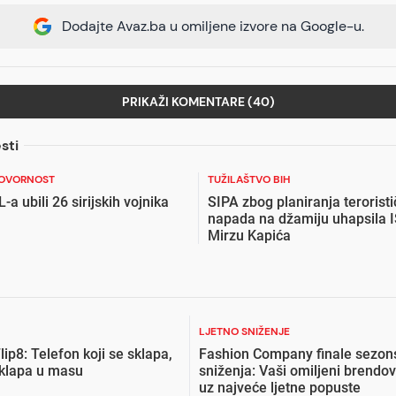
Dodajte Avaz.ba u omiljene izvore na Google-u.
PRIKAŽI KOMENTARE (40)
sti
GOVORNOST
TUŽILAŠTVO BIH
L-a ubili 26 sirijskih vojnika
SIPA zbog planiranja terorist
napada na džamiju uhapsila 
Mirzu Kapića
LJETNO SNIŽENJE
lip8: Telefon koji se sklapa,
Fashion Company finale sezon
uklapa u masu
sniženja: Vaši omiljeni brendov
uz najveće ljetne popuste