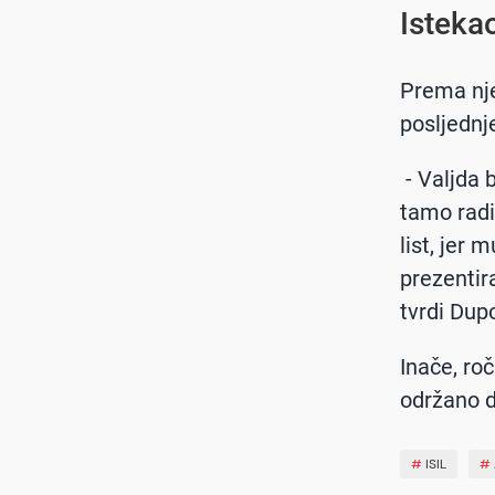
Isteka
Prema njeg
posljednj
- Valjda b
tamo radi
list, jer 
prezentir
tvrdi Dup
Inače, roč
održano 
#
ISIL
#