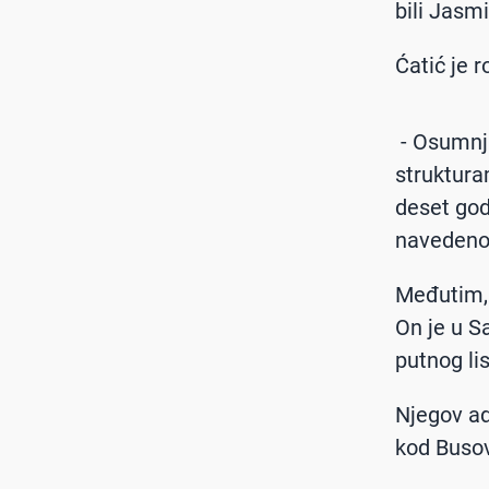
bili Jasm
Ćatić je 
- Osumnji
struktura
deset god
navedenom
Međutim, 
On je u S
putnog li
Njegov ad
kod Busov