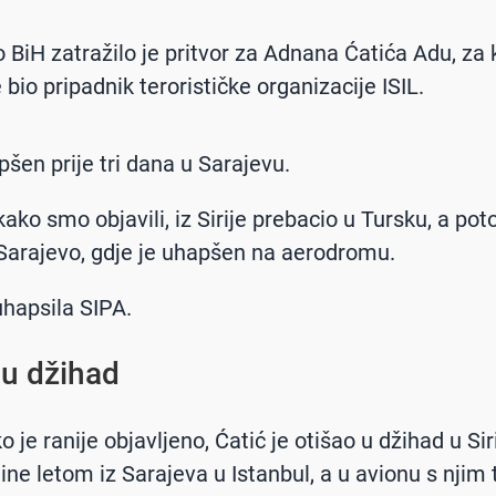
o BiH zatražilo je pritvor za Adnana Ćatića Adu, za 
e bio pripadnik terorističke organizacije ISIL.
pšen prije tri dana u Sarajevu.
kako smo objavili, iz Sirije prebacio u Tursku, a pot
Sarajevo, gdje je uhapšen na aerodromu.
uhapsila SIPA.
 u džihad
o je ranije objavljeno, Ćatić je otišao u džihad u Siri
ine letom iz Sarajeva u Istanbul, a u avionu s njim