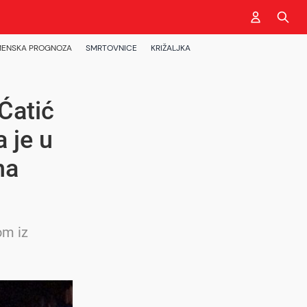
ENSKA PROGNOZA
SMRTOVNICE
KRIŽALJKA
Ćatić
 je u
na
om iz