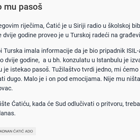
o mu pasoš
ovim riječima, Ćatić je u Siriji radio u školskoj bibl
e dvije godine proveo je u Turskoj radeći na građevi
i Turska imala informacije da je bio pripadnik ISIL-
o dvije godine, a u bh. konzulatu u Istanbulu je izv
mu je istekao pasoš. Tužilaštvo tvrdi jedno, mi ćemo
ati dugo. Malo je i on pod emocijama. Nije mu ništa
ovac.
ište Ćatiću, kada će Sud odlučivati o pritvoru, trebal
danas.
ADNAN ĆATIĆ ADO