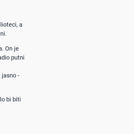
ioteci, a
ni.
a. On je
adio putni
 jasno -
o bi biti