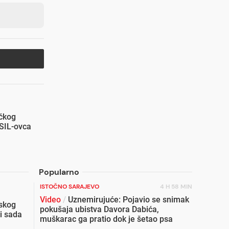
ičkog
ISIL-ovca
Popularno
ISTOČNO SARAJEVO
4 H 58 MIN
Video
/
Uznemirujuće: Pojavio se snimak
skog
pokušaja ubistva Davora Dabića,
i sada
muškarac ga pratio dok je šetao psa