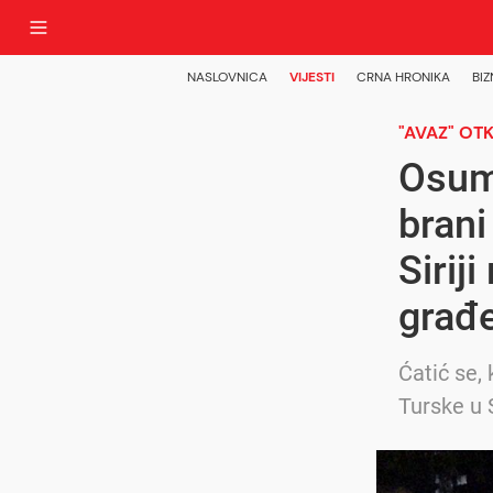
NASLOVNICA
VIJESTI
CRNA HRONIKA
BIZ
"AVAZ" OT
Osumn
brani
Sirij
građe
Ćatić se, 
Turske u 