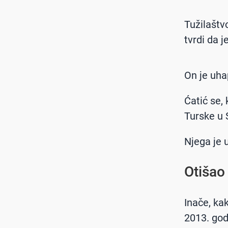
Tužilaštv
tvrdi da j
On je uha
Ćatić se, 
Turske u 
Njega je 
Otišao
Inače, kak
2013. god