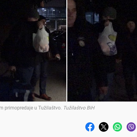
om primopredaje u Tužilaštvo
.
Tužilaštvo BiH