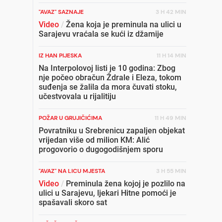
"AVAZ" SAZNAJE
3 H 42 MIN
Video
/
Žena koja je preminula na ulici u
Sarajevu vraćala se kući iz džamije
IZ HAN PIJESKA
11 H 14 MIN
Na Interpolovoj listi je 10 godina: Zbog
nje počeo obračun Ždrale i Eleza, tokom
suđenja se žalila da mora čuvati stoku,
učestvovala u rijalitiju
POŽAR U GRUJIČIĆIMA
11 H 49 MIN
Povratniku u Srebrenicu zapaljen objekat
vrijedan više od milion KM: Alić
progovorio o dugogodišnjem sporu
"AVAZ" NA LICU MJESTA
3 H 55 MIN
Video
/
Preminula žena kojoj je pozlilo na
ulici u Sarajevu, ljekari Hitne pomoći je
spašavali skoro sat