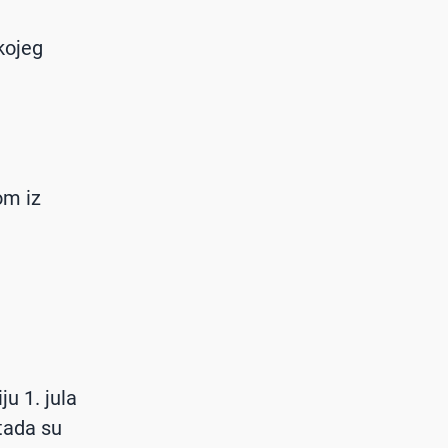
kojeg
om iz
ju 1. jula
 tada su