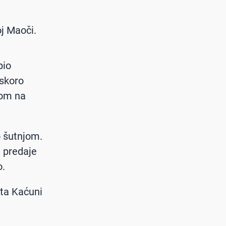
oj Maoči.
pio
 skoro
kom na
o šutnjom.
 predaje
o.
sta Kaćuni