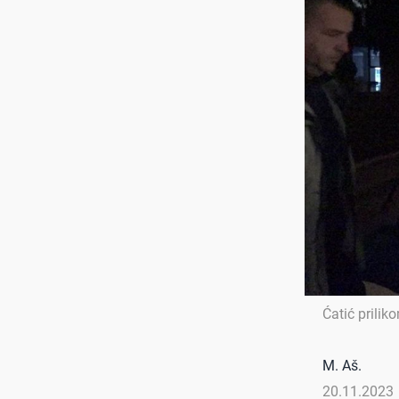
Ćatić prilik
M. Aš.
20.11.2023