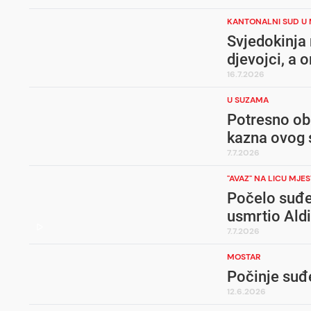
KANTONALNI SUD U
Svjedokinja
djevojci, a o
16.7.2026
U SUZAMA
Potresno obr
kazna ovog s
7.7.2026
"AVAZ" NA LICU MJE
Počelo suđen
usmrtio Ald
7.7.2026
MOSTAR
Počinje suđe
12.6.2026