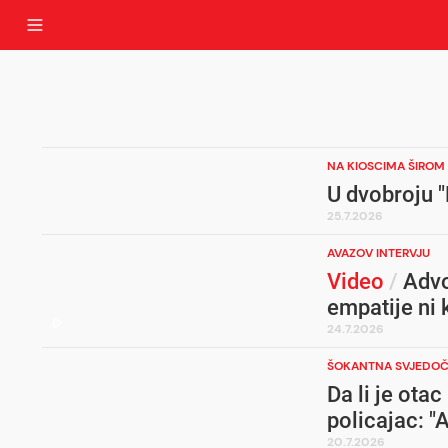
NA KIOSCIMA ŠIROM 
U dvobroju "
25.7.2026
AVAZOV INTERVJU
Video
/
Advo
empatije ni 
24.7.2026
ŠOKANTNA SVJEDO
Da li je ota
policajac: "
20.7.2026