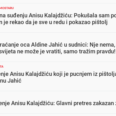
 MOSTARU
 na suđenju Anisu Kalajdžiću: Pokušala sam 
n je rekao da je sve u redu i pokazao pištolj
aćanje oca Aldine Jahić u sudnici: Nje nema,
vijeta ne može je vratiti, samo tražim pravdu!
STA
je Anisu Kalajdžiću koji je pucnjem iz pištolj
inu Jahić
nje Anisu Kalajdžiću: Glavni pretres zakazan z