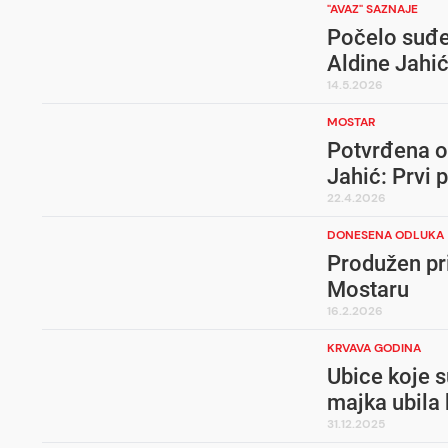
"AVAZ" SAZNAJE
Počelo suđen
Aldine Jahi
14.5.2026
MOSTAR
Potvrđena op
Jahić: Prvi 
22.4.2026
DONESENA ODLUKA
Produžen pri
Mostaru
16.2.2026
KRVAVA GODINA
Ubice koje s
majka ubila
31.12.2025