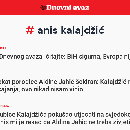
#
anis kalajdžić
BIH
Dnevnog avaza" čitajte: BiH sigurna, Evropa ni
kat porodice Aldine Jahić šokiran: Kalajdžić
kajanja, ovo nikad nisam vidio
ČENJA
c ubice Kalajdžića pokušao utjecati na svjedoke
Anis mi je rekao da Aldina Jahić ne treba živjeti