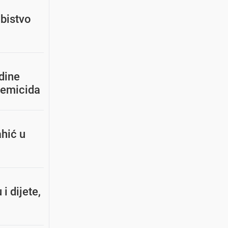
ubistvo
dine
 femicida
ahić u
i dijete,