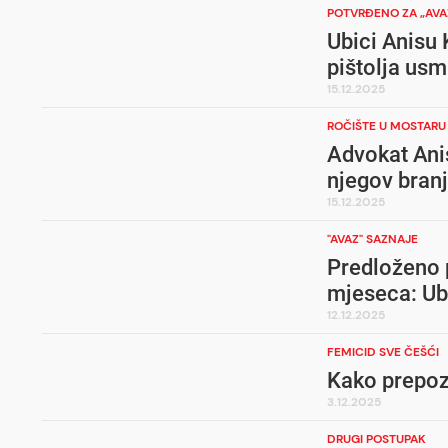
POTVRĐENO ZA „AVA
Ubici Anisu 
pištolja usm
15.12.2025
ROČIŠTE U MOSTARU
Advokat Anis
njegov bran
15.12.2025
"AVAZ" SAZNAJE
Predloženo p
mjeseca: Ubi
12.12.2025
FEMICID SVE ČEŠĆI
Kako prepozn
3.12.2025
DRUGI POSTUPAK