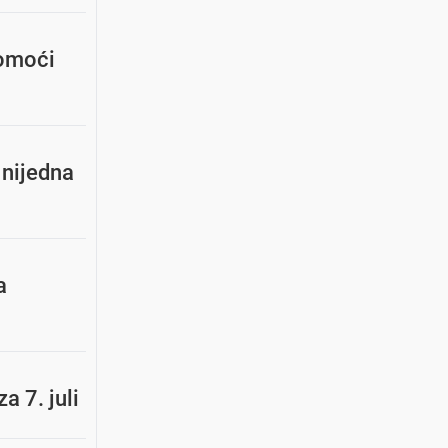
pomoći
 nijedna
a
a 7. juli