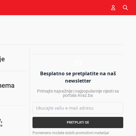
je
Besplatno se pretplatite na naš
newsletter
 nema
Primajte najvažnije i najpopularnije vijesti sa
portala Avaz.ba
,
PRETPLATI SE
"
Povremeno možete dobiti promotivni materijal