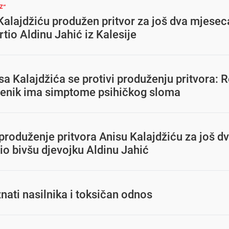
Z“
Kalajdžiću produžen pritvor za još dva mjeseca
rtio Aldinu Jahić iz Kalesije
a Kalajdžića se protivi produženju pritvora: 
jenik ima simptome psihičkog sloma
roduženje pritvora Anisu Kalajdžiću za još d
o bivšu djevojku Aldinu Jahić
ati nasilnika i toksičan odnos