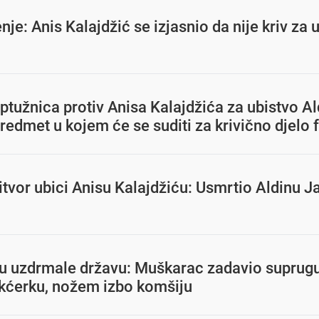
je: Anis Kalajdžić se izjasnio da nije kriv za 
ć
tužnica protiv Anisa Kalajdžića za ubistvo Al
predmet u kojem će se suditi za krivično djelo
tvor ubici Anisu Kalajdžiću: Usmrtio Aldinu J
u uzdrmale državu: Muškarac zadavio suprugu 
 kćerku, nožem izbo komšiju