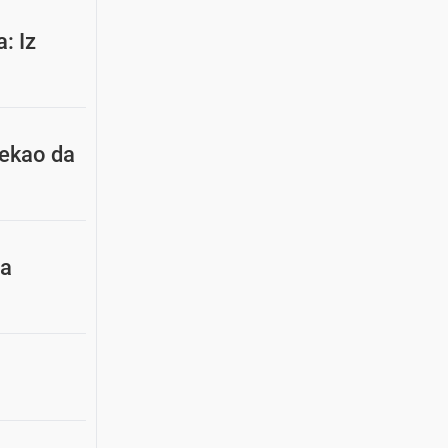
: Iz
Rekao da
va