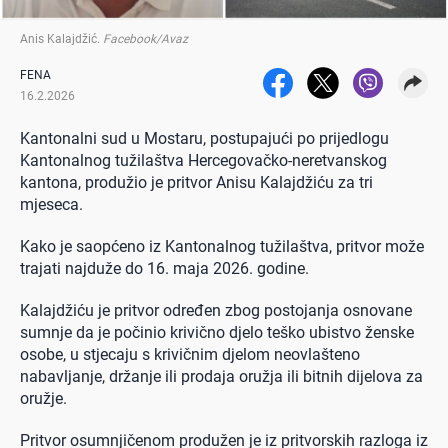
Anis Kalajdžić
.
Facebook/Avaz
FENA
16.2.2026
Kantonalni sud u Mostaru, postupajući po prijedlogu
Kantonalnog tužilaštva Hercegovačko-neretvanskog
kantona, produžio je pritvor Anisu Kalajdžiću za tri
mjeseca.
Kako je saopćeno iz Kantonalnog tužilaštva, pritvor može
trajati najduže do 16. maja 2026. godine.
Kalajdžiću je pritvor određen zbog postojanja osnovane
sumnje da je počinio krivično djelo teško ubistvo ženske
osobe, u stjecaju s krivičnim djelom neovlašteno
nabavljanje, držanje ili prodaja oružja ili bitnih dijelova za
oružje.
Pritvor osumnjičenom produžen je iz pritvorskih razloga iz