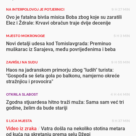
NA INTERPOLOVOJ JE POTJERNICI
9 H 27 MIN
Ovo je fatalna bivša misica Boba zbog koje su zaratili
Elez i Ždrale: Krvavi obračun traje dvije decenije
MJESTO MOKRONOGE
5 H 3 MIN
Novi detalji udesa kod Tomislavgrada: Preminuo
muškarac iz Sarajeva, među povrijeđenima i beba
ZAVRŠILI NA SUDU
9 H 55 MIN
Haos na jadranskom primorju zbog "ludih" turista:
"Gospođa se šeta gola po balkonu, namjerno okreće
stražnjicu i provocira"
OTKRILA SLABOST
4 H 44 MIN
Zgodna stjuardesa hitno traži muža: Sama sam već tri
godine, želim da bude stariji
S LICA MJESTA
5 H 37 MIN
Video iz zraka
/
Vatra došla na nekoliko stotina metara
od kuća na skretanju prema selu Džepi