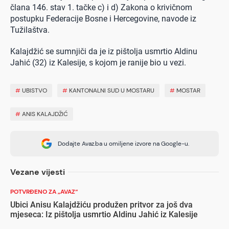
člana 146. stav 1. tačke c) i d) Zakona o krivičnom
postupku Federacije Bosne i Hercegovine, navode iz
Tužilaštva.
Kalajdžić se sumnjiči da je iz pištolja usmrtio Aldinu
Jahić (32) iz Kalesije, s kojom je ranije bio u vezi.
#
UBISTVO
#
KANTONALNI SUD U MOSTARU
#
MOSTAR
#
ANIS KALAJDŽIĆ
Dodajte Avaz.ba u omiljene izvore na Google-u.
Vezane vijesti
POTVRĐENO ZA „AVAZ“
Ubici Anisu Kalajdžiću produžen pritvor za još dva
mjeseca: Iz pištolja usmrtio Aldinu Jahić iz Kalesije