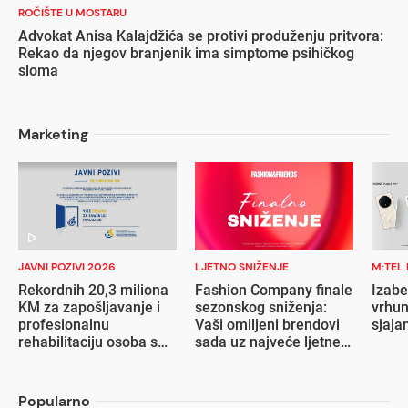
ROČIŠTE U MOSTARU
Advokat Anisa Kalajdžića se protivi produženju pritvora:
Rekao da njegov branjenik ima simptome psihičkog
sloma
Marketing
JAVNI POZIVI 2026
LJETNO SNIŽENJE
M:TEL
Rekordnih 20,3 miliona
Fashion Company finale
Izabe
KM za zapošljavanje i
sezonskog sniženja:
vrhun
profesionalnu
Vaši omiljeni brendovi
sjaja
rehabilitaciju osoba s
sada uz najveće ljetne
invaliditetom
popuste
Popularno