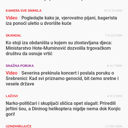
KAMERA SVE SNIMILA
10 H 21 MIN
Video
/
Pogledajte kako je, vjerovatno pijani, bagerista
iza ponoći uletio u dvorište kuće
SKANDAL
7 H 22 MIN
Ko stoji iza obdaništa u kojem su zlostavljana djeca:
Ministarstvo Hote-Muminović dozvolila trgovačkom
društvu da osnuje vrtić
SNAŽNA PORUKA
6 H 7 MIN
Video
/
Severina prekinula koncert i poslala poruku o
Srebrenici: Kad svi priznamo genocid, bit ćemo sretne i
vesele države
LAŽOVI
4 H 2 MIN
Narko-političari i skupljači sličica opet slagali: Priredili
jeftini šou, a Dininog helikoptera nigdje nema dok Konjic
gori!
UZNEMIRUJUĆE
1 H 50 MIN