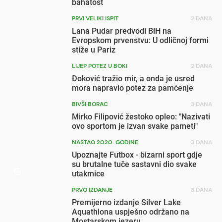
bahatost
PRVI VELIKI ISPIT
2 DANA
Lana Pudar predvodi BiH na
Evropskom prvenstvu: U odličnoj formi
stiže u Pariz
LIJEP POTEZ U BOKI
2 DANA
Đoković tražio mir, a onda je usred
mora napravio potez za pamćenje
BIVŠI BORAC
3 DANA
Mirko Filipović žestoko opleo: "Nazivati
ovo sportom je izvan svake pameti"
NASTAO 2020. GODINE
3 DANA
Upoznajte Futbox - bizarni sport gdje
su brutalne tuče sastavni dio svake
utakmice
PRVO IZDANJE
3 DANA
Premijerno izdanje Silver Lake
Aquathlona uspješno održano na
Mostarskom jezeru