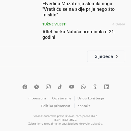
Elvedina Muzaferija slomila nogu:
"Vratit ću se na skije prije nego što
mislite"
TUŽNE VIJESTI
4 DANA
Atletičarka Nataša preminula u 21.
godini
Sljedeća
Impressum
Oglašavanje
Uslovi korištenja
Politika privatnosti
Kontakt
Vlasnik autorskih prava © avaz-roto press d.o.o.
ISSN 1840-3522.
Zabranjeno preuzimanje sadržaja bez dozvole izdavača.