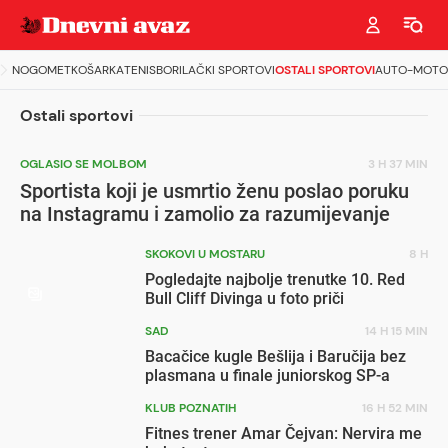
NOGOMET
KOŠARKA
TENIS
BORILAČKI SPORTOVI
OSTALI SPORTOVI
AUTO-MOTO
Ostali sportovi
OGLASIO SE MOLBOM
3 H 37 MIN
Sportista koji je usmrtio ženu poslao poruku
na Instagramu i zamolio za razumijevanje
SKOKOVI U MOSTARU
8 H
Pogledajte najbolje trenutke 10. Red
Bull Cliff Divinga u foto priči
SAD
14 H 15 MIN
Bacačice kugle Bešlija i Baručija bez
plasmana u finale juniorskog SP-a
KLUB POZNATIH
16 H 52 MIN
Fitnes trener Amar Čejvan: Nervira me