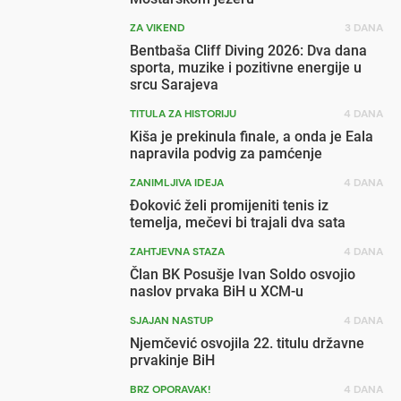
ZA VIKEND
3 DANA
Bentbaša Cliff Diving 2026: Dva dana
sporta, muzike i pozitivne energije u
srcu Sarajeva
TITULA ZA HISTORIJU
4 DANA
Kiša je prekinula finale, a onda je Eala
napravila podvig za pamćenje
ZANIMLJIVA IDEJA
4 DANA
Đoković želi promijeniti tenis iz
temelja, mečevi bi trajali dva sata
ZAHTJEVNA STAZA
4 DANA
Član BK Posušje Ivan Soldo osvojio
naslov prvaka BiH u XCM-u
SJAJAN NASTUP
4 DANA
Njemčević osvojila 22. titulu državne
prvakinje BiH
BRZ OPORAVAK!
4 DANA