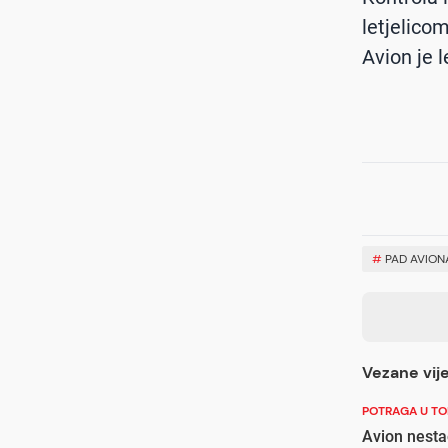
letjelico
Avion je l
#
PAD AVION
Vezane vije
POTRAGA U T
Avion nestao