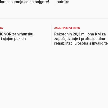
žilama, sumnja se na najgore!
putnika
DA
JAVNI POZIVI 2026
 HONOR za vrhunsku
Rekordnih 20,3 miliona KM za
 i sjajan poklon
zapošljavanje i profesionalnu
rehabilitaciju osoba s invalidit