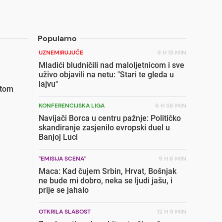
Popularno
UZNEMIRUJUĆE
9 H 15 MIN
Mladići bludničili nad maloljetnicom i sve
uživo objavili na netu: "Stari te gleda u
lajvu"
etom
KONFERENCIJSKA LIGA
6 H 58 MIN
Navijači Borca u centru pažnje: Političko
skandiranje zasjenilo evropski duel u
Banjoj Luci
"EMISIJA SCENA"
9 H 6 MIN
Maca: Kad čujem Srbin, Hrvat, Bošnjak
ne bude mi dobro, neka se ljudi jašu, i
prije se jahalo
OTKRILA SLABOST
12 H 9 MIN