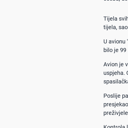
Tijela svi
tijela, sa
U avionu 
bilo je 9
Avion je 
uspjeha. 
spasilačka
Poslije pa
presjekao
preživjele
Kontrola l