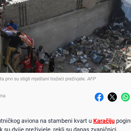
a prvi su stigli mještani tražeći preživjele
.
AFP
rna
tničkog aviona na stambeni kvart u
Karačiju
poginu
 su dvije preživjele, rekli su danas zvaničnici.