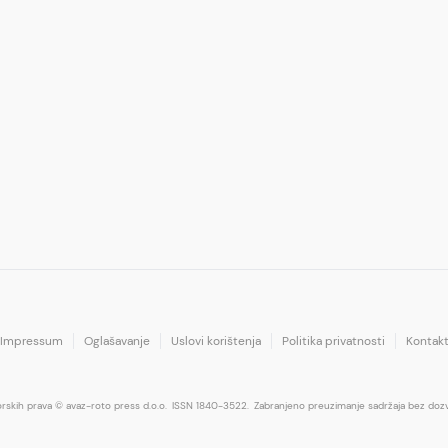
Impressum
Oglašavanje
Uslovi korištenja
Politika privatnosti
Kontak
orskih prava © avaz-roto press d.o.o.
ISSN 1840-3522.
Zabranjeno preuzimanje sadržaja bez dozv