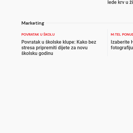
lede krv u 
Marketing
POVRATAK U ŠKOLU
M:TEL PONU
Povratak u školske klupe: Kako bez
Izaberite
stresa pripremiti dijete za novu
fotografiju
školsku godinu