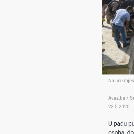
Na lice mjest
Avaz.ba / S
23.5.2020
U padu pu
osoba, dok