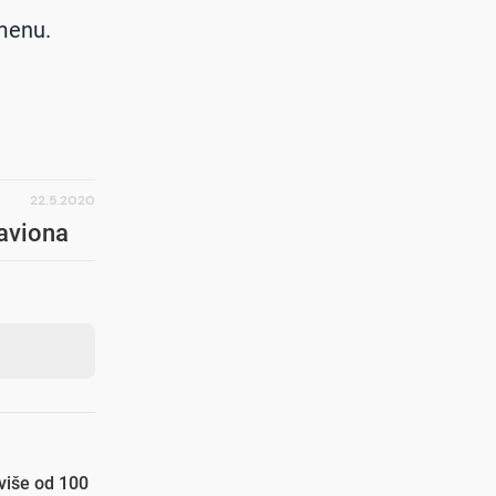
emenu.
22.5.2020
 aviona
 više od 100