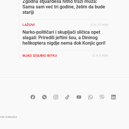
Zgodna stjuardesa hitno traži muža:
Sama sam već tri godine, želim da bude
stariji
LAŽOVI
11 H 27 MIN
Narko-političari i skupljači sličica opet
slagali: Priredili jeftini šou, a Dininog
helikoptera nigdje nema dok Konjic gori!
RIJAD IZGUBIO BITKU
8 H 5 MIN
Historijski šok za Saudijsku Arabiju:
Amerika prvi put nakon 40 godina bez
njihove nafte
OD 6. DO 12. AVGUSTA
8 H 43 MIN
Crveni alarm za BiH: Narednih sedam
t
dana prijeti vatreni pakao
LIKVIDACIJA
10 H 47 MIN
ole izdavača.
Kako je ubijen Ljubiša Savić Mauzer:
Ždrale osuđen na 20 godina zatvora