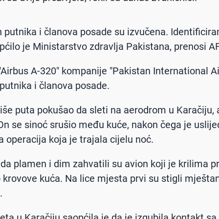
h putnika i članova posade su izvučena. Identificira
općilo je Ministarstvo zdravlja Pakistana, prenosi A
"Airbus A-320" kompanije "Pakistan International Ai
9 putnika i članova posade.
više puta pokušao da sleti na aerodrom u Karačiju, 
On se sinoć srušio među kuće, nakon čega je uslije
 operacija koja je trajala cijelu noć.
da plamen i dim zahvatili su avion koji je krilima p
 krovove kuća. Na lice mjesta prvi su stigli mještan
.
eta u Karačiju saopćila je da je izgubila kontakt sa