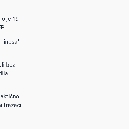
no je 19
FP.
rlinesa"
ali bez
dila
raktično
i tražeći