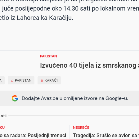
m juče poslijepodne oko 14.30 sati po lokalnom vr
etio iz Lahorea ka Karačiju.
PAKISTAN
Izvučeno 40 tijela iz smrskanog
A
#
PAKISTAN
#
KARAČI
Dodajte Avaz.ba u omiljene izvore na Google-u.
sti
OKU
NESREĆE
 sa radara: Posljednji trenuci
Tragedija: Srušio se avion sa