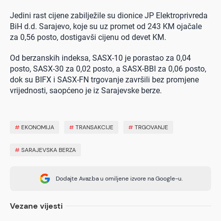
Jedini rast cijene zabilježile su dionice JP Elektroprivreda
BiH d.d. Sarajevo, koje su uz promet od 243 KM ojačale
za 0,56 posto, dostigavši cijenu od devet KM.
Od berzanskih indeksa, SASX-10 je porastao za 0,04
posto, SASX-30 za 0,02 posto, a SASX-BBI za 0,06 posto,
dok su BIFX i SASX-FN trgovanje završili bez promjene
vrijednosti, saopćeno je iz Sarajevske berze.
#
EKONOMIJA
#
TRANSAKCIJE
#
TRGOVANJE
#
SARAJEVSKA BERZA
Dodajte Avaz.ba u omiljene izvore na Google-u.
Vezane vijesti