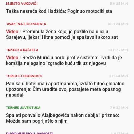
MJESTO VUKOVIĆI
5 H 25 MIN
Teška nesreća kod Hadžića: Poginuo motociklista
"AVAZ" NA LICU MJESTA
10 H 24 MIN
Video
/
Preminula žena kojoj je pozlilo na ulici u
Sarajevu, ljekari Hitne pomoći je spašavali skoro sat
TRŽAČKA RAŠTELA
10 H 37 MIN
Video
/
Redžo Murić u borbi protiv sistema: Tvrdi da je
komšija nelegalno izgradio kuću tik uz njegovu
TURISTI U OPASNOSTI
2 H 44 MIN
Panika u hotelima i apartmanima, izdato hitno globalno
upozorenje: Čim uradite ovo, postajete meta opasnog
napada!
TRENER JUVENTUSA
7 H 32 MIN
Spaleti pohvalio Alajbegovića nakon debija i priznao:
Možda sam pogriješio s njim
DUGO NIJE BIO U JAVNOSTI
8 H 12 MIN