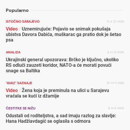
Popularno
ISTOČNO SARAJEVO
11 H 27 MIN
Video
/
Uznemirujuće: Pojavio se snimak pokušaja
ubistva Davora Dabića, muškarac ga pratio dok je šetao
psa
ANALIZA
4 H 13 MIN
Ukrajinski general upozorava: Brčko je ključno, ukoliko
RS odluči zauzeti koridor, NATO-a će morati povući
snage sa Baltika
"AVAZ" SAZNAJE
10 H 11 MIN
Video
/
Žena koja je preminula na ulici u Sarajevu
vraćala se kući iz džamije
ČESTITKE SE NIŽU
6 H 8 MIN
Odustali od roditeljstva, a sad imaju razlog za slavlje:
Hana Hadžiavdagić se oglasila s odmora