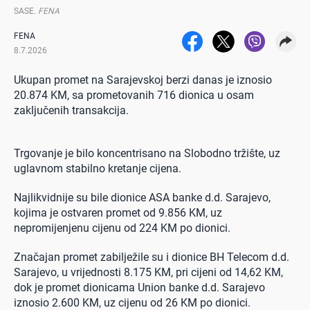
SASE
.
FENA
FENA
8.7.2026
Ukupan promet na Sarajevskoj berzi danas je iznosio
20.874 KM, sa prometovanih 716 dionica u osam
zaključenih transakcija.
Trgovanje je bilo koncentrisano na Slobodno tržište, uz
uglavnom stabilno kretanje cijena.
Najlikvidnije su bile dionice ASA banke d.d. Sarajevo,
kojima je ostvaren promet od 9.856 KM, uz
nepromijenjenu cijenu od 224 KM po dionici.
Značajan promet zabilježile su i dionice BH Telecom d.d.
Sarajevo, u vrijednosti 8.175 KM, pri cijeni od 14,62 KM,
dok je promet dionicama Union banke d.d. Sarajevo
iznosio 2.600 KM, uz cijenu od 26 KM po dionici.