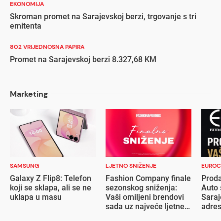
EKONOMIJA
Skroman promet na Sarajevskoj berzi, trgovanje s tri
emitenta
802 VRIJEDNOSNA PAPIRA
Promet na Sarajevskoj berzi 8.327,68 KM
Marketing
SAMSUNG
LJETNO SNIŽENJE
EUROC
Galaxy Z Flip8: Telefon
Fashion Company finale
Proda
koji se sklapa, ali se ne
sezonskog sniženja:
Auto 
uklapa u masu
Vaši omiljeni brendovi
Saraj
sada uz najveće ljetne
adre
popuste