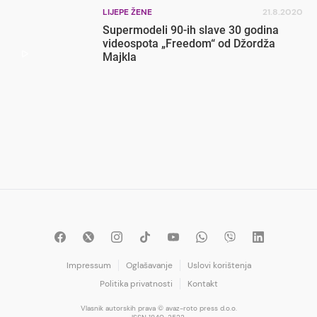
LIJEPE ŽENE
21.8.2020
Supermodeli 90-ih slave 30 godina
videospota „Freedom“ od Džordža
Majkla
Impressum
Oglašavanje
Uslovi korištenja
Politika privatnosti
Kontakt
Vlasnik autorskih prava © avaz-roto press d.o.o.