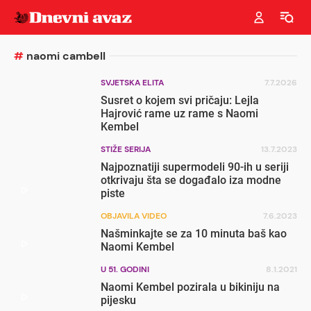
#
naomi cambell
SVJETSKA ELITA
7.7.2026
Susret o kojem svi pričaju: Lejla
Hajrović rame uz rame s Naomi
Kembel
STIŽE SERIJA
13.7.2023
Najpoznatiji supermodeli 90-ih u seriji
otkrivaju šta se događalo iza modne
piste
OBJAVILA VIDEO
7.6.2023
Našminkajte se za 10 minuta baš kao
Naomi Kembel
U 51. GODINI
8.1.2021
Naomi Kembel pozirala u bikiniju na
pijesku