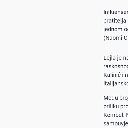
Influense
pratitelj
jednom o
(Naomi C
Lejla je 
raskošnog
Kalinić i
italijans
Među broj
priliku p
Kembel. N
samouvjer