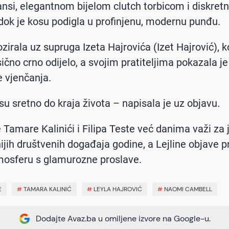
jansi, elegantnom bijelom clutch torbicom i diskret
dok je kosu podigla u profinjenu, modernu punđu.
ozirala uz supruga Izeta Hajrovića (Izet Hajrović), ko
ično crno odijelo, a svojim pratiteljima pokazala je 
e vjenčanja.
i su sretno do kraja života – napisala je uz objavu.
 Tamare Kalinići i Filipa Teste već danima važi za
ijih društvenih događaja godine, a Lejline objave p
mosferu s glamurozne proslave.
E
#
TAMARA KALINIĆ
#
LEYLA HAJROVIĆ
#
NAOMI CAMBELL
Dodajte Avaz.ba u omiljene izvore na Google-u.