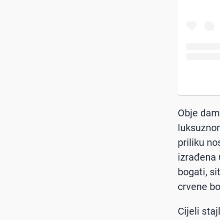
Obje dame
luksuznom
priliku no
izrađena 
bogati, si
crvene bo
Cijeli st