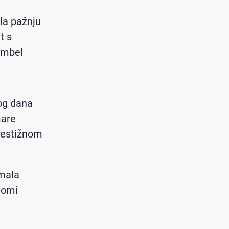
kla pažnju
t s
embel
gog dana
mare
prestižnom
imala
aomi