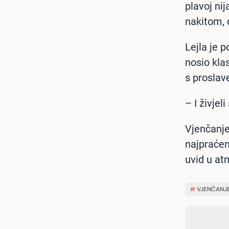
plavoj ni
nakitom, 
Lejla je p
nosio klas
s proslav
– I živjel
Vjenčanje
najpraćen
uvid u at
#
VJENČANJ