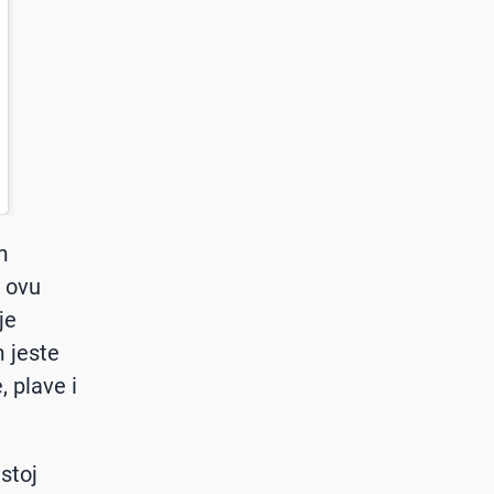
m
a ovu
je
m jeste
, plave i
stoj