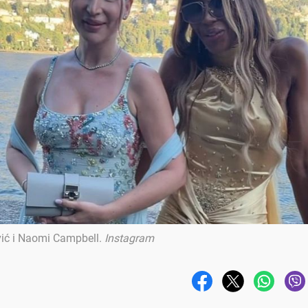
vić i Naomi Campbell
.
Instagram