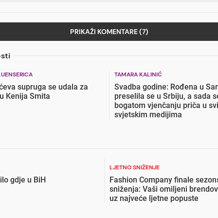
PRIKAŽI KOMENTARE (7)
sti
LUENSERICA
TAMARA KALINIĆ
ćeva supruga se udala za
Svadba godine: Rođena u Sar
u Kenija Smita
preselila se u Srbiju, a sada 
bogatom vjenčanju priča u sv
svjetskim medijima
LJETNO SNIŽENJE
lo gdje u BiH
Fashion Company finale sezon
sniženja: Vaši omiljeni brendov
uz najveće ljetne popuste