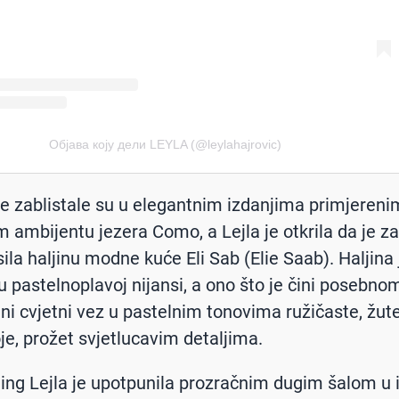
Објава коју дели LEYLA (@leylahajrovic)
 zablistale su u elegantnim izdanjima primjereni
 ambijentu jezera Como, a Lejla je otkrila da je z
sila haljinu modne kuće Eli Sab (Elie Saab). Haljina 
u pastelnoplavoj nijansi, a ono što je čini posebno
tni cvjetni vez u pastelnim tonovima ružičaste, žute
je, prožet svjetlucavim detaljima.
ajling Lejla je upotpunila prozračnim dugim šalom u i