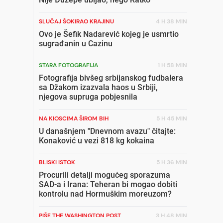
SLUČAJ ŠOKIRAO KRAJINU
4 H 38 MIN
Ovo je Šefik Nadarević kojeg je usmrtio
sugrađanin u Cazinu
STARA FOTOGRAFIJA
1 H 58 MIN
Fotografija bivšeg srbijanskog fudbalera
sa Džakom izazvala haos u Srbiji,
njegova supruga pobjesnila
NA KIOSCIMA ŠIROM BIH
5 H 45 MIN
U današnjem "Dnevnom avazu" čitajte:
Konaković u vezi 818 kg kokaina
BLISKI ISTOK
5 H 36 MIN
Procurili detalji mogućeg sporazuma
SAD-a i Irana: Teheran bi mogao dobiti
kontrolu nad Hormuškim moreuzom?
PIŠE THE WASHINGTON POST
3 H 48 MIN