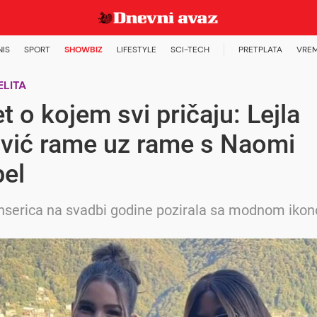
NIS
SPORT
SHOWBIZ
LIFESTYLE
SCI-TECH
PRETPLATA
VRE
ELITA
t o kojem svi pričaju: Lejla
ović rame uz rame s Naomi
el
enserica na svadbi godine pozirala sa modnom iko