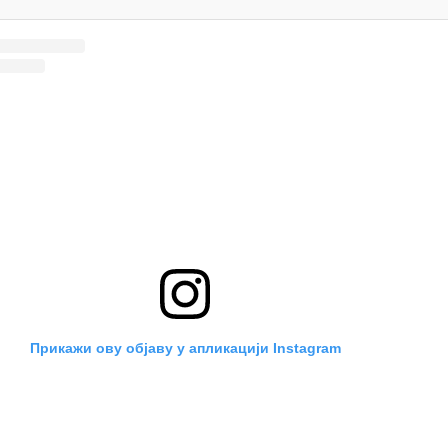
Прикажи ову објаву у апликацији Instagram