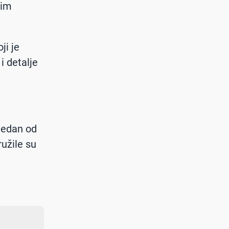
nim
ji je
i detalje
 jedan od
ružile su