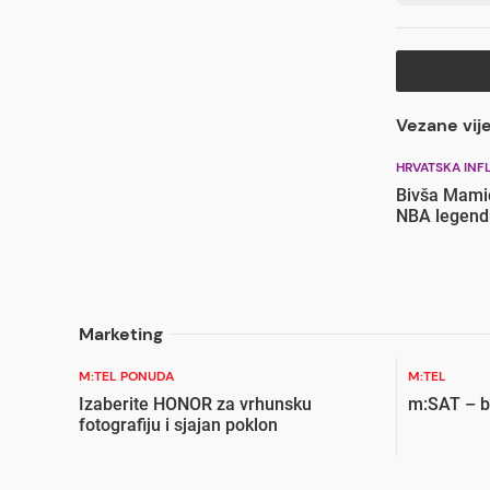
Vezane vije
HRVATSKA INF
Bivša Mami
NBA legend
Marketing
M:TEL PONUDA
M:TEL
Izaberite HONOR za vrhunsku
m:SAT – bi
fotografiju i sjajan poklon