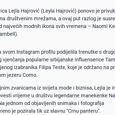
rica Lejla Hajrović (Leyla Hajrović) ponovo je privu
a na društvenim mrežama, a ovaj put razlog je susre
d najvećih modnih ikona svih vremena – Naomi K
ambell).
na svom Instagram profilu podijelila trenutke s dru
 vjenčanja popularne srbijanske influenserice Ta
 njenog izabranika Filipa Teste, koje je održano na 
kom jezeru Como.
nim zvanicama iz svijeta mode i biznisa, Lejla je 
rovesti vrijeme u društvu legendarne manekenke N
a jednom od objavljenih snimaka i fotografija
eno je pozirala tik uz slavnu "Crnu panteru".