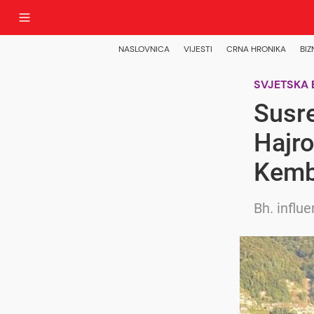
NASLOVNICA
VIJESTI
CRNA HRONIKA
BIZ
SVJETSKA 
Susre
Hajr
Kemb
Bh. influ