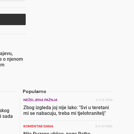
ajevu,
se o njenom
im
Popularno
NEŽELJENA PAŽNJA
4 H 6 MIN
Zbog izgleda joj nije lako: "Svi u teretani
skog
mi se nabacuju, treba mi tjelohranitelj"
i sada
KOMENTAR DANA
5 H 31 MIN
Nije Đuzepe ubijao, nego Ratko