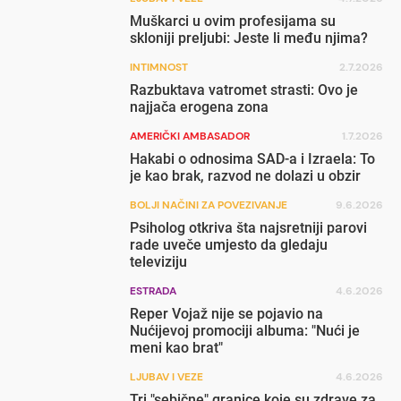
Muškarci u ovim profesijama su
skloniji preljubi: Jeste li među njima?
INTIMNOST
2.7.2026
Razbuktava vatromet strasti: Ovo je
najjača erogena zona
AMERIČKI AMBASADOR
1.7.2026
Hakabi o odnosima SAD-a i Izraela: To
je kao brak, razvod ne dolazi u obzir
BOLJI NAČINI ZA POVEZIVANJE
9.6.2026
Psiholog otkriva šta najsretniji parovi
rade uveče umjesto da gledaju
televiziju
ESTRADA
4.6.2026
Reper Vojaž nije se pojavio na
Nućijevoj promociji albuma: "Nući je
meni kao brat"
LJUBAV I VEZE
4.6.2026
Tri "sebične" granice koje su zdrave za