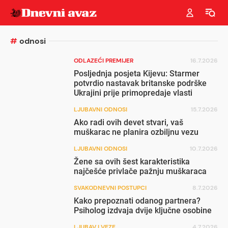
#
odnosi
ODLAZEĆI PREMIJER
16.7.2026
Posljednja posjeta Kijevu: Starmer
potvrdio nastavak britanske podrške
Ukrajini prije primopredaje vlasti
LJUBAVNI ODNOSI
15.7.2026
Ako radi ovih devet stvari, vaš
muškarac ne planira ozbiljnu vezu
LJUBAVNI ODNOSI
10.7.2026
Žene sa ovih šest karakteristika
najčešće privlače pažnju muškaraca
SVAKODNEVNI POSTUPCI
8.7.2026
Kako prepoznati odanog partnera?
Psiholog izdvaja dvije ključne osobine
LJUBAV I VEZE
4.7.2026