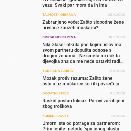
vezu: Svaki par mora da ih ima
TAJNOST I OBMANA
28.5.2026
Zabranjeno voće: Zašto slobodne žene
privlače zauzeti muškarci?
BRUTALNO ISKRENA
18.5.2026
Niki Glaser otkrila pod kojim uslovima
svom partneru dopušta odnose s
drugim ženama: "Ne smeta mi dok ta
djevojka zna da me neće ostaviti radi
nje"
TOKSIČNA LJUBAV
15.5.2026
Mozak protiv razuma: Zašto žene
ostaju uz muškarce koji ih povređuju
DODATNI STRES
9.5.2026
Raskid postao luksuz: Parovi zarobljeni
zbog troškova
KORISNI SAVJETI
7.5.2026
Umorni ste od potrage za partnerom:
Primijenite metodu "spaljenog plasta