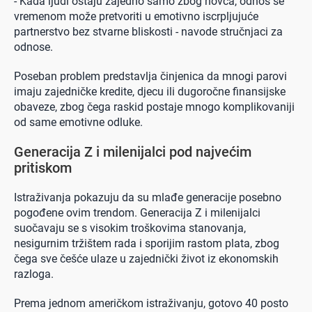
- Kada ljudi ostaju zajedno samo zbog novca, odnos se
vremenom može pretvoriti u emotivno iscrpljujuće
partnerstvo bez stvarne bliskosti - navode stručnjaci za
odnose.
Poseban problem predstavlja činjenica da mnogi parovi
imaju zajedničke kredite, djecu ili dugoročne finansijske
obaveze, zbog čega raskid postaje mnogo komplikovaniji
od same emotivne odluke.
Generacija Z i milenijalci pod najvećim
pritiskom
Istraživanja pokazuju da su mlađe generacije posebno
pogođene ovim trendom. Generacija Z i milenijalci
suočavaju se s visokim troškovima stanovanja,
nesigurnim tržištem rada i sporijim rastom plata, zbog
čega sve češće ulaze u zajednički život iz ekonomskih
razloga.
Prema jednom američkom istraživanju, gotovo 40 posto