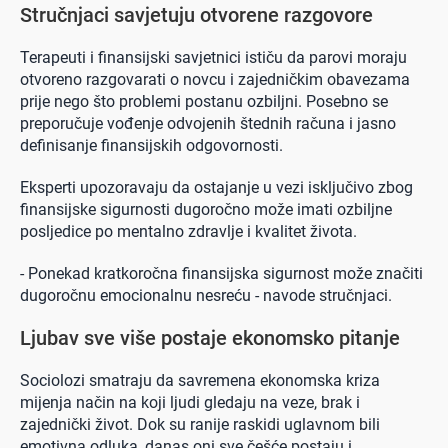
Stručnjaci savjetuju otvorene razgovore
Terapeuti i finansijski savjetnici ističu da parovi moraju
otvoreno razgovarati o novcu i zajedničkim obavezama
prije nego što problemi postanu ozbiljni. Posebno se
preporučuje vođenje odvojenih štednih računa i jasno
definisanje finansijskih odgovornosti.
Eksperti upozoravaju da ostajanje u vezi isključivo zbog
finansijske sigurnosti dugoročno može imati ozbiljne
posljedice po mentalno zdravlje i kvalitet života.
- Ponekad kratkoročna finansijska sigurnost može značiti
dugoročnu emocionalnu nesreću - navode stručnjaci.
Ljubav sve više postaje ekonomsko pitanje
Sociolozi smatraju da savremena ekonomska kriza
mijenja način na koji ljudi gledaju na veze, brak i
zajednički život. Dok su ranije raskidi uglavnom bili
emotivna odluka, danas oni sve češće postaju i