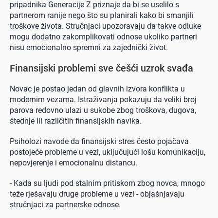
pripadnika Generacije Z priznaje da bi se uselilo s
partnerom ranije nego što su planirali kako bi smanjili
troškove života. Stručnjaci upozoravaju da takve odluke
mogu dodatno zakomplikovati odnose ukoliko partneri
nisu emocionalno spremni za zajednički život.
Finansijski problemi sve češći uzrok svađa
Novac je postao jedan od glavnih izvora konflikta u
modernim vezama. Istraživanja pokazuju da veliki broj
parova redovno ulazi u sukobe zbog troškova, dugova,
štednje ili različitih finansijskih navika.
Psiholozi navode da finansijski stres često pojačava
postojeće probleme u vezi, uključujući lošu komunikaciju,
nepovjerenje i emocionalnu distancu.
- Kada su ljudi pod stalnim pritiskom zbog novca, mnogo
teže rješavaju druge probleme u vezi - objašnjavaju
stručnjaci za partnerske odnose.