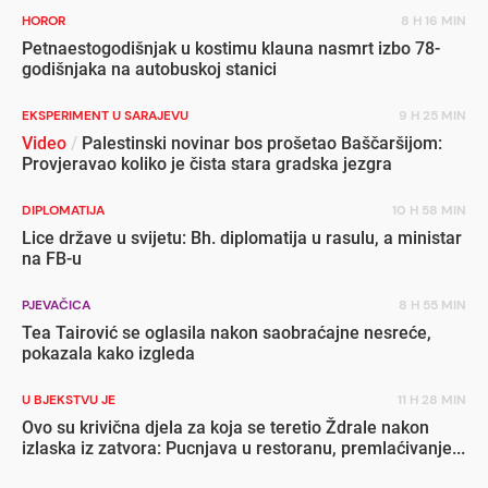
HOROR
8 H 16 MIN
Petnaestogodišnjak u kostimu klauna nasmrt izbo 78-
godišnjaka na autobuskoj stanici
EKSPERIMENT U SARAJEVU
9 H 25 MIN
Video
/
Palestinski novinar bos prošetao Baščaršijom:
Provjeravao koliko je čista stara gradska jezgra
DIPLOMATIJA
10 H 58 MIN
Lice države u svijetu: Bh. diplomatija u rasulu, a ministar
na FB-u
PJEVAČICA
8 H 55 MIN
Tea Tairović se oglasila nakon saobraćajne nesreće,
pokazala kako izgleda
U BJEKSTVU JE
11 H 28 MIN
Ovo su krivična djela za koja se teretio Ždrale nakon
izlaska iz zatvora: Pucnjava u restoranu, premlaćivanje...