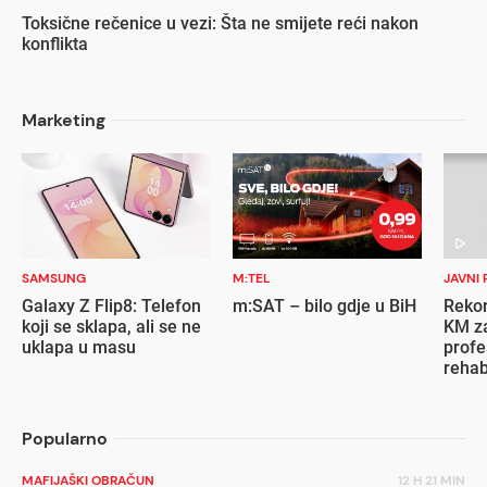
Toksične rečenice u vezi: Šta ne smijete reći nakon
konflikta
Marketing
SAMSUNG
M:TEL
JAVNI 
Galaxy Z Flip8: Telefon
m:SAT – bilo gdje u BiH
Rekor
koji se sklapa, ali se ne
KM za
uklapa u masu
profe
rehab
inval
Popularno
MAFIJAŠKI OBRAČUN
12 H 21 MIN