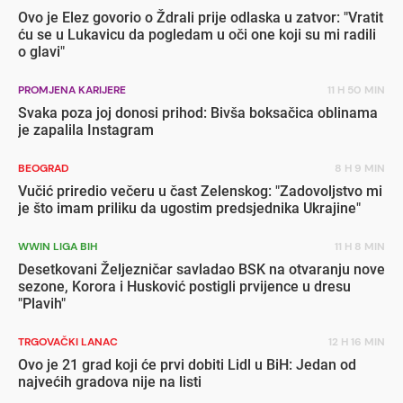
Ovo je Elez govorio o Ždrali prije odlaska u zatvor: "Vratit
ću se u Lukavicu da pogledam u oči one koji su mi radili
o glavi"
PROMJENA KARIJERE
11 H 50 MIN
Svaka poza joj donosi prihod: Bivša boksačica oblinama
je zapalila Instagram
BEOGRAD
8 H 9 MIN
Vučić priredio večeru u čast Zelenskog: "Zadovoljstvo mi
je što imam priliku da ugostim predsjednika Ukrajine"
WWIN LIGA BIH
11 H 8 MIN
Desetkovani Željezničar savladao BSK na otvaranju nove
sezone, Korora i Husković postigli prvijence u dresu
"Plavih"
TRGOVAČKI LANAC
12 H 16 MIN
Ovo je 21 grad koji će prvi dobiti Lidl u BiH: Jedan od
najvećih gradova nije na listi