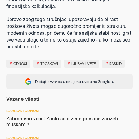
finansijska kalkulacija.
Upravo zbog toga stručnjaci upozoravaju da bi rast
troškova života mogao dugoročno promijeniti strukturu
modernih odnosa, pri čemu će finansijska stabilnost igrati
sve veću ulogu u tome ko ostaje zajedno - a ko može sebi
priuštiti da ode.
#
ODNOSI
#
TROŠKOVI
#
LJUBAV I VEZE
#
RASKID
Dodajte Avaz.ba u omiljene izvore na Google-u.
Vezane vijesti
LJUBAVNI ODNOSI
Zabranjeno voće: Zašto solo žene privlače zauzeti
muškarci?
LJUBAVNI ODNOSI