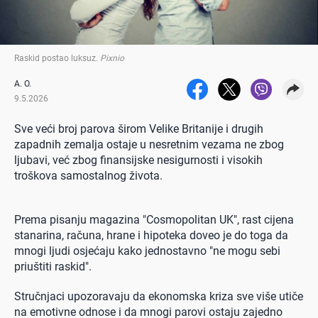
Raskid postao luksuz
.
Pixnio
A. O.
9.5.2026
Sve veći broj parova širom Velike Britanije i drugih
zapadnih zemalja ostaje u nesretnim vezama ne zbog
ljubavi, već zbog finansijske nesigurnosti i visokih
troškova samostalnog života.
Prema pisanju magazina "Cosmopolitan UK", rast cijena
stanarina, računa, hrane i hipoteka doveo je do toga da
mnogi ljudi osjećaju kako jednostavno "ne mogu sebi
priuštiti raskid".
Stručnjaci upozoravaju da ekonomska kriza sve više utiče
na emotivne odnose i da mnogi parovi ostaju zajedno