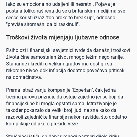
iako su emocionalno udaljeni ili nesretni. Pojava je
postala toliko raširena da se u britanskim medijima sve
češće koristi izraz "too broke to break up", odnosno
"previše siromašni da bi raskinuli".
Troškovi života mijenjaju ljubavne odnose
Psiholozi i finansijski savjetnici tvrde da današnji troškovi
života čine samostalan život mnogo težim nego ranije.
Stanarine i krediti u velikim gradovima dostigli su
rekordne nivoe, dok inflacija dodatno povećava pritisak
na domaćinstva.
Prema istraživanju kompanije "Experian", čak jedna
trećina parova priznaje da ostaje zajedno jer se boji da
finansijski ne bi mogla opstati sama. Istraživanje je
također pokazalo da veliki broj ljudi ne zna kako da
razdvoji zajedničke finansije nakon raskida, što dodatno
komplikuje odluku o prekidu veze.
Stručnjaci ističu da danas mnogi partneri dijele kiriju,