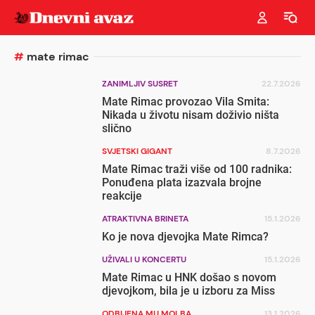
#
mate rimac
ZANIMLJIV SUSRET
22.7.2026
Mate Rimac provozao Vila Smita:
Nikada u životu nisam doživio ništa
slično
SVJETSKI GIGANT
8.7.2026
Mate Rimac traži više od 100 radnika:
Ponuđena plata izazvala brojne
reakcije
ATRAKTIVNA BRINETA
15.1.2026
Ko je nova djevojka Mate Rimca?
UŽIVALI U KONCERTU
15.1.2026
Mate Rimac u HNK došao s novom
djevojkom, bila je u izboru za Miss
ODBIJENA MU MOLBA
13.1.2026