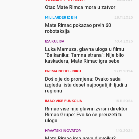
Otac Mate Rimca mora u zatvor
MILIJARDER IZ BIH
28.11.2025
Mate Rimac pokazao prvih 60
robotaksija
IZA KULISA
10.4.2025
Luka Mamuza, glavna uloga u filmu
"Balkanika: Tamna strana": Nije bilo
kaskadera, Mate Rimac igra sebe
PREMA NEDELJNIKU
27.12.2024
Došlo je do promjena: Ovako sada
izgleda lista deset najbogatijih ljudi u
regionu
IMAO VIŠE FUNKCIJA
15.11.2024
Rimac više nije glavni izvršni direktor
Rimac Grupe: Evo ko će preuzeti tu
ulogu
HRVATSKI INOVATOR
1.10.2024
Mate Rimac ima novu djevojku?