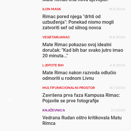
ILON MASK
15.9.2024
Rimac pored njega "drhti od
uzbuđenja": Ponekad nismo mogli
zatvoriti sef od silnog novca
VEGETARIJANAC
31.8.2024
Mate Rimac pokazao svoj idealni
doručak: "Kad bih bar svako jutro imao
20 minuta..."
LJEPOTE BIH
4.8.2024
Mate Rimac nakon razvoda odlučio
odmoriti u rodnom Livnu
MULTIFUNKCIONALNI PROSTOR
19.7.2024
Završena prva faza Kampusa Rimac:
Pojavile se prve fotografije
KNJIŽEVNICA
3.7.2024
Vedrana Rudan oštro kritikovala Matu
Rimca