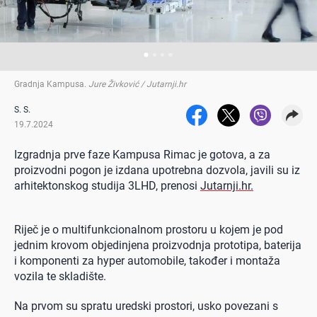
Gradnja Kampusa
.
Jure Živković / Jutarnji.hr
S. S.
19.7.2024
Izgradnja prve faze Kampusa Rimac je gotova, a za
proizvodni pogon je izdana upotrebna dozvola, javili su iz
arhitektonskog studija 3LHD, prenosi
Jutarnji.hr.
Riječ je o multifunkcionalnom prostoru u kojem je pod
jednim krovom objedinjena proizvodnja prototipa, baterija
i komponenti za hyper automobile, također i montaža
vozila te skladište.
Na prvom su spratu uredski prostori, usko povezani s