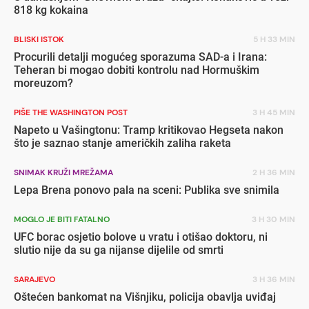
818 kg kokaina
BLISKI ISTOK
5 H 33 MIN
Procurili detalji mogućeg sporazuma SAD-a i Irana:
Teheran bi mogao dobiti kontrolu nad Hormuškim
moreuzom?
PIŠE THE WASHINGTON POST
3 H 45 MIN
Napeto u Vašingtonu: Tramp kritikovao Hegseta nakon
što je saznao stanje američkih zaliha raketa
SNIMAK KRUŽI MREŽAMA
2 H 36 MIN
Lepa Brena ponovo pala na sceni: Publika sve snimila
MOGLO JE BITI FATALNO
3 H 30 MIN
UFC borac osjetio bolove u vratu i otišao doktoru, ni
slutio nije da su ga nijanse dijelile od smrti
SARAJEVO
3 H 36 MIN
Oštećen bankomat na Višnjiku, policija obavlja uviđaj