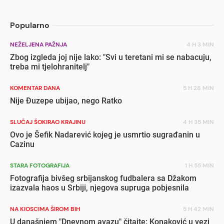
popuste
Popularno
NEŽELJENA PAŽNJA
4 H 3 MIN
Zbog izgleda joj nije lako: "Svi u teretani mi se nabacuju,
treba mi tjelohranitelj"
KOMENTAR DANA
5 H 28 MIN
Nije Đuzepe ubijao, nego Ratko
SLUČAJ ŠOKIRAO KRAJINU
4 H 35 MIN
Ovo je Šefik Nadarević kojeg je usmrtio sugrađanin u
Cazinu
STARA FOTOGRAFIJA
1 H 55 MIN
Fotografija bivšeg srbijanskog fudbalera sa Džakom
izazvala haos u Srbiji, njegova supruga pobjesnila
NA KIOSCIMA ŠIROM BIH
5 H 42 MIN
U današnjem "Dnevnom avazu" čitajte: Konaković u vezi