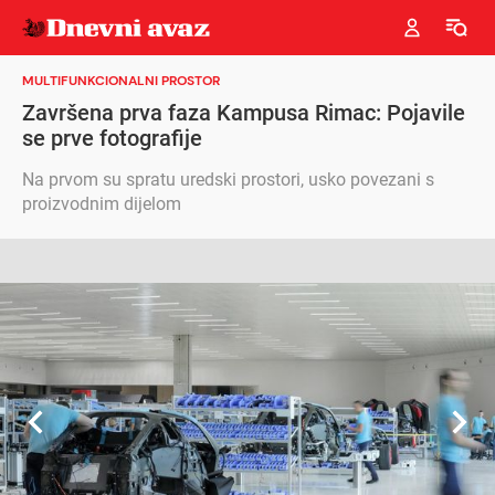
MULTIFUNKCIONALNI PROSTOR
Završena prva faza Kampusa Rimac: Pojavile
se prve fotografije
Na prvom su spratu uredski prostori, usko povezani s
proizvodnim dijelom