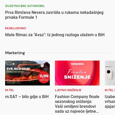
IZUZETNO BRZ AUTOMOBIL
Prva Rimčeva Nevera završila u rukama nekadašnjeg
prvaka Formule 1
EKSKLUZIVNO
Mate Rimac za "Avaz": Iz jednog razloga ulažem u BiH
Marketing
M:TEL
LJETNO SNIŽENJE
M:TEL
m:SAT – bilo gdje u BiH
Fashion Company finale
Izabe
sezonskog sniženja:
vrhun
Vaši omiljeni brendovi
sjaja
sada uz najveće ljetne