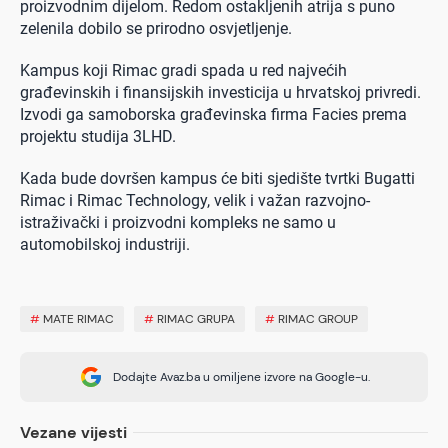
proizvodnim dijelom. Redom ostakljenih atrija s puno
zelenila dobilo se prirodno osvjetljenje.
Kampus koji Rimac gradi spada u red najvećih
građevinskih i finansijskih investicija u hrvatskoj privredi.
Izvodi ga samoborska građevinska firma Facies prema
projektu studija 3LHD.
Kada bude dovršen kampus će biti sjedište tvrtki Bugatti
Rimac i Rimac Technology, velik i važan razvojno-
istraživački i proizvodni kompleks ne samo u
automobilskoj industriji.
#
MATE RIMAC
#
RIMAC GRUPA
#
RIMAC GROUP
Dodajte Avaz.ba u omiljene izvore na Google-u.
Vezane vijesti