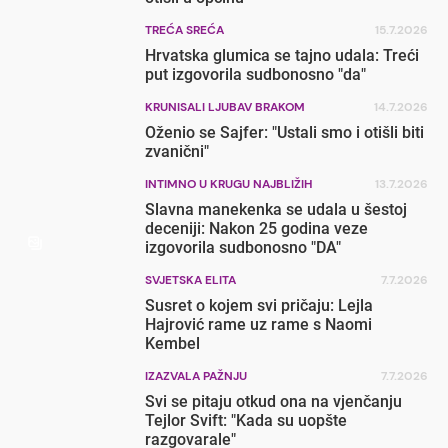
TREĆA SREĆA
15.7.2026
Hrvatska glumica se tajno udala: Treći
put izgovorila sudbonosno "da"
KRUNISALI LJUBAV BRAKOM
14.7.2026
Oženio se Sajfer: "Ustali smo i otišli biti
zvanični"
INTIMNO U KRUGU NAJBLIŽIH
13.7.2026
Slavna manekenka se udala u šestoj
deceniji: Nakon 25 godina veze
izgovorila sudbonosno "DA"
SVJETSKA ELITA
7.7.2026
Susret o kojem svi pričaju: Lejla
Hajrović rame uz rame s Naomi
Kembel
IZAZVALA PAŽNJU
7.7.2026
Svi se pitaju otkud ona na vjenčanju
Tejlor Svift: "Kada su uopšte
razgovarale"