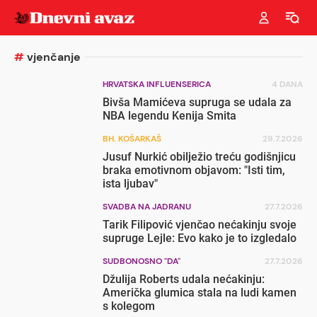
#
vjenčanje
HRVATSKA INFLUENSERICA
4 DANA
Bivša Mamićeva supruga se udala za
NBA legendu Kenija Smita
BH. KOŠARKAŠ
29.7.2026
Jusuf Nurkić obilježio treću godišnjicu
braka emotivnom objavom: "Isti tim,
ista ljubav"
SVADBA NA JADRANU
27.7.2026
Tarik Filipović vjenčao nećakinju svoje
supruge Lejle: Evo kako je to izgledalo
SUDBONOSNO "DA"
27.7.2026
Džulija Roberts udala nećakinju:
Američka glumica stala na ludi kamen
s kolegom