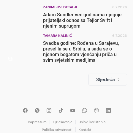
ZANIMLJIVI DETALJI
6.7.2026
Adam Sendler već godinama njeguje
prijateljski odnos sa Tejlor Svift i
njenim suprugom
TAMARA KALINIĆ
6.7.2026
Svadba godine: Rođena u Sarajevu,
preselila se u Srbiju, a sada se o
njenom bogatom vjenčanju priča u
svim svjetskim medijima
Sljedeća
Impressum
Oglašavanje
Uslovi korištenja
Politika privatnosti
Kontakt