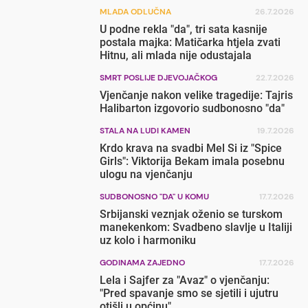
MLADA ODLUČNA
26.7.2026
U podne rekla "da", tri sata kasnije
postala majka: Matičarka htjela zvati
Hitnu, ali mlada nije odustajala
SMRT POSLIJE DJEVOJAČKOG
22.7.2026
Vjenčanje nakon velike tragedije: Tajris
Halibarton izgovorio sudbonosno "da"
STALA NA LUDI KAMEN
19.7.2026
Krdo krava na svadbi Mel Si iz "Spice
Girls": Viktorija Bekam imala posebnu
ulogu na vjenčanju
SUDBONOSNO "DA" U KOMU
17.7.2026
Srbijanski veznjak oženio se turskom
manekenkom: Svadbeno slavlje u Italiji
uz kolo i harmoniku
GODINAMA ZAJEDNO
17.7.2026
Lela i Sajfer za "Avaz" o vjenčanju:
"Pred spavanje smo se sjetili i ujutru
otišli u općinu"