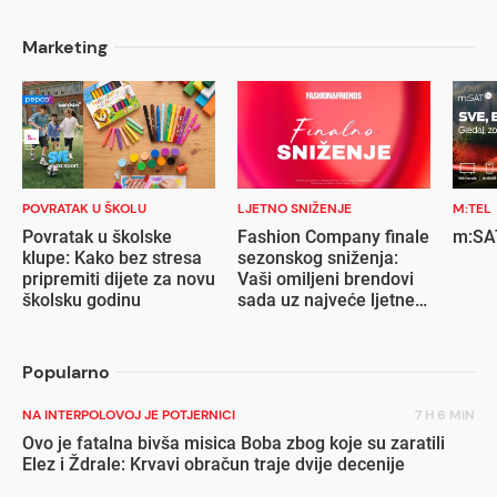
Marketing
POVRATAK U ŠKOLU
LJETNO SNIŽENJE
M:TEL
Povratak u školske
Fashion Company finale
m:SAT
klupe: Kako bez stresa
sezonskog sniženja:
pripremiti dijete za novu
Vaši omiljeni brendovi
školsku godinu
sada uz najveće ljetne
popuste
Popularno
NA INTERPOLOVOJ JE POTJERNICI
7 H 6 MIN
Ovo je fatalna bivša misica Boba zbog koje su zaratili
Elez i Ždrale: Krvavi obračun traje dvije decenije