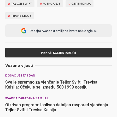
#
TAYLOR SWIFT
#
VJENČANJE
#
CEREMONIJA
#
TRAVIS KELCE
Dodajte Avaz.ba u omiljene izvore na Google-u.
PRIKAŽI KOMENTARE (1)
Vezane vijesti
DOŠAO JE I TAJ DAN
Sve je spremno za vjenčanje Tejlor Svift i Trevisa
Kelsija: Očekuje se između 500 i 999 gostiju
SVADBA ZAKAZANA ZA 3. JUL
Otkriven program: Isplivao detaljan raspored vjenčanja
Tejlor Svift i Trevisa Kelsija