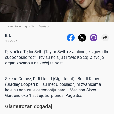
Travis Kelsi i Tejlor Svift
.
Variety
B. S.
4.7.2026
Pjevačica Tejlor Svift (Taylor Swift) zvanično je izgovorila
sudbonosno “da” Trevisu Kelsiju (Travis Kelce), a sve je
organizovano u najvećoj tajnosti.
Selena Gomez, Điđi Hadid (Gigi Hadid) i Bredli Kuper
(Bradley Cooper) bili su među posljednjim zvanicama
koje su napustile ceremoniju para u Medison Skver
Gardenu oko 1 sat ujutru, prenosi Page Six.
Glamurozan događaj