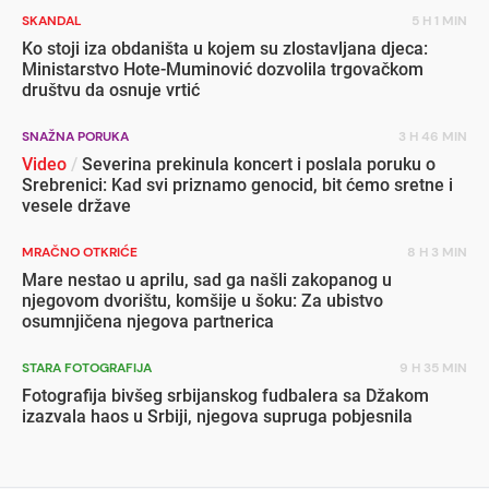
SKANDAL
5 H 1 MIN
Ko stoji iza obdaništa u kojem su zlostavljana djeca:
Ministarstvo Hote-Muminović dozvolila trgovačkom
društvu da osnuje vrtić
SNAŽNA PORUKA
3 H 46 MIN
Video
/
Severina prekinula koncert i poslala poruku o
Srebrenici: Kad svi priznamo genocid, bit ćemo sretne i
vesele države
MRAČNO OTKRIĆE
8 H 3 MIN
Mare nestao u aprilu, sad ga našli zakopanog u
njegovom dvorištu, komšije u šoku: Za ubistvo
osumnjičena njegova partnerica
STARA FOTOGRAFIJA
9 H 35 MIN
Fotografija bivšeg srbijanskog fudbalera sa Džakom
izazvala haos u Srbiji, njegova supruga pobjesnila