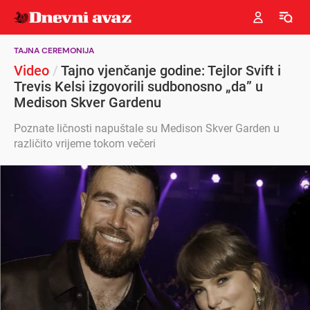
TAJNA CEREMONIJA
Video
/
Tajno vjenčanje godine: Tejlor Svift i
Trevis Kelsi izgovorili sudbonosno „da” u
Medison Skver Gardenu
Poznate ličnosti napuštale su Medison Skver Garden u
različito vrijeme tokom večeri