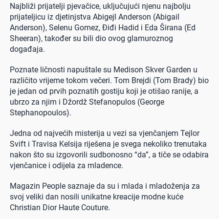
Najbliži prijatelji pjevačice, uključujući njenu najbolju
prijateljicu iz djetinjstva Abigejl Anderson (Abigail
Anderson), Selenu Gomez, Điđi Hadid i Eda Širana (Ed
Sheeran), također su bili dio ovog glamuroznog
događaja.
Poznate ličnosti napuštale su Medison Skver Garden u
različito vrijeme tokom večeri. Tom Brejdi (Tom Brady) bio
je jedan od prvih poznatih gostiju koji je otišao ranije, a
ubrzo za njim i Džordž Stefanopulos (George
Stephanopoulos).
Jedna od najvećih misterija u vezi sa vjenčanjem Tejlor
Svift i Travisa Kelsija riješena je svega nekoliko trenutaka
nakon što su izgovorili sudbonosno “da”, a tiče se odabira
vjenčanice i odijela za mladence.
Magazin People saznaje da su i mlada i mladoženja za
svoj veliki dan nosili unikatne kreacije modne kuće
Christian Dior Haute Couture.