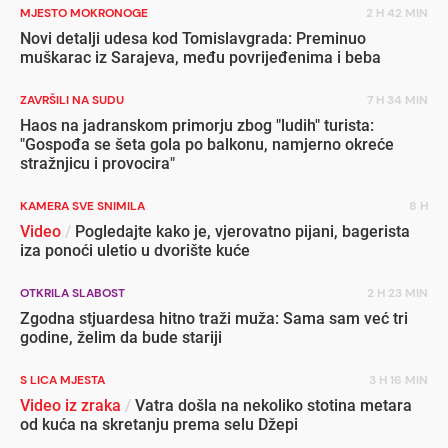
MJESTO MOKRONOGE
2 H 42 MIN
Novi detalji udesa kod Tomislavgrada: Preminuo
muškarac iz Sarajeva, među povrijeđenima i beba
ZAVRŠILI NA SUDU
7 H 34 MIN
Haos na jadranskom primorju zbog "ludih" turista:
"Gospođa se šeta gola po balkonu, namjerno okreće
stražnjicu i provocira"
KAMERA SVE SNIMILA
8 H
Video
/
Pogledajte kako je, vjerovatno pijani, bagerista
iza ponoći uletio u dvorište kuće
OTKRILA SLABOST
2 H 23 MIN
Zgodna stjuardesa hitno traži muža: Sama sam već tri
godine, želim da bude stariji
S LICA MJESTA
3 H 16 MIN
Video iz zraka
/
Vatra došla na nekoliko stotina metara
od kuća na skretanju prema selu Džepi