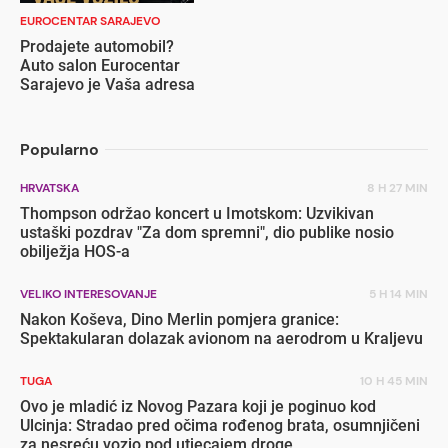
EUROCENTAR SARAJEVO
Prodajete automobil?
Auto salon Eurocentar
Sarajevo je Vaša adresa
Popularno
HRVATSKA
8 H 27 MIN
Thompson održao koncert u Imotskom: Uzvikivan
ustaški pozdrav "Za dom spremni", dio publike nosio
obilježja HOS-a
VELIKO INTERESOVANJE
5 H 14 MIN
Nakon Koševa, Dino Merlin pomjera granice:
Spektakularan dolazak avionom na aerodrom u Kraljevu
TUGA
10 H 45 MIN
Ovo je mladić iz Novog Pazara koji je poginuo kod
Ulcinja: Stradao pred očima rođenog brata, osumnjičeni
za nesreću vozio pod utjecajem droge