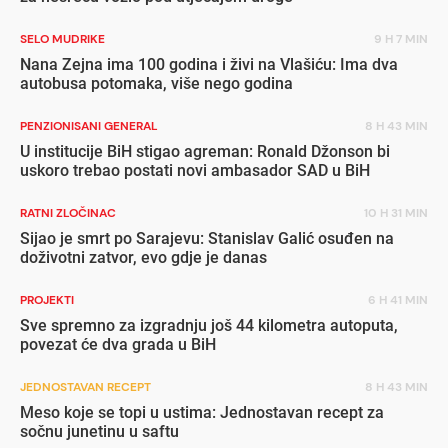
SELO MUDRIKE
9 H 7 MIN
Nana Zejna ima 100 godina i živi na Vlašiću: Ima dva
autobusa potomaka, više nego godina
PENZIONISANI GENERAL
8 H 43 MIN
U institucije BiH stigao agreman: Ronald Džonson bi
uskoro trebao postati novi ambasador SAD u BiH
RATNI ZLOČINAC
10 H 31 MIN
Sijao je smrt po Sarajevu: Stanislav Galić osuđen na
doživotni zatvor, evo gdje je danas
PROJEKTI
6 H 41 MIN
Sve spremno za izgradnju još 44 kilometra autoputa,
povezat će dva grada u BiH
JEDNOSTAVAN RECEPT
8 H 43 MIN
Meso koje se topi u ustima: Jednostavan recept za
sočnu junetinu u saftu