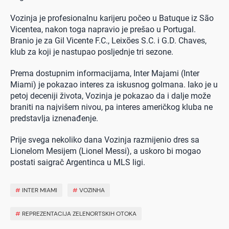
Vozinja je profesionalnu karijeru počeo u Batuque iz São
Vicentea, nakon toga napravio je prešao u Portugal.
Branio je za Gil Vicente F.C., Leixões S.C. i G.D. Chaves,
klub za koji je nastupao posljednje tri sezone.
Prema dostupnim informacijama, Inter Majami (Inter
Miami) je pokazao interes za iskusnog golmana. Iako je u
petoj deceniji života, Vozinja je pokazao da i dalje može
braniti na najvišem nivou, pa interes američkog kluba ne
predstavlja iznenađenje.
Prije svega nekoliko dana Vozinja razmijenio dres sa
Lionelom Mesijem (Lionel Messi), a uskoro bi mogao
postati saigrač Argentinca u MLS ligi.
#
INTER MIAMI
#
VOZINHA
#
REPREZENTACIJA ZELENORTSKIH OTOKA