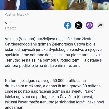
Vozinja i Mesi
.
AP
M. R.
9.7.2026
Vozinja (Vozinha) proživljava najljepše dane života.
Četrdesetogodišnji golman Zelenortskih Ostrva bio je
jedan od najvećih junaka Svjetskog prvenstva, a njegove
spektakularne odbrane donijele su mu planetarnu slavu.
Trenutno se nalazi na odmoru u rodnoj zemlji, a detalje s
odmora podijelio je na društvenim mrežama.
Na turnir je stigao sa svega 50.000 pratilaca na
društvenim mrežama, a danas ih ima gotovo 30 miliona,
čime je postao najpraćeniji golman na svijetu. Nakon
isteka ugovora sa portugalskim Čavešom (Chaves),
iskusni čuvar mreže trenutno je slobodan igrač i čeka novi
angažman.