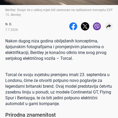
Bentley: Dizajn će u velikoj mjeri biti zasnovan na radikalnom konceptu EXP
15
.
Bentley
N. D.
7.7.2026
Nakon dugog niza godina obilježenih konceptima,
špijunskim fotografijama i promjenjivim planovima o
elektrifikaciji, Bentley je konačno otkrio ime svog prvog
serijskog električnog vozila – Torcal.
Torcal će svoju svjetsku premijeru imati 23. septembra u
Londonu, čime će otvoriti potpuno novo poglavlje za
legendarni britanski brend. Ovaj model predstavlja četvrtu
zasebnu liniju u ponudi, uz modele Continental GT, Flying
Spur i Bentayga, te će biti jedini potpuno električni
automobil u gami kompanije.
Prirodna znamenitost