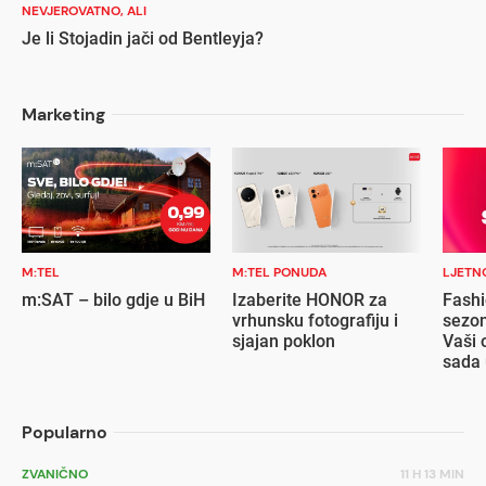
NEVJEROVATNO, ALI
Je li Stojadin jači od Bentleyja?
Marketing
M:TEL
M:TEL PONUDA
LJETN
m:SAT – bilo gdje u BiH
Izaberite HONOR za
Fashi
vrhunsku fotografiju i
sezon
sjajan poklon
Vaši 
sada 
popu
Popularno
ZVANIČNO
11 H 13 MIN