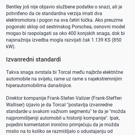
Bentley još nije objavio službene podatke o snazi, ali je
potvrđeno da će standardna verzija imati dva
elektromotora i pogon na sva četiri točka. Ako preuzme
pogonski sklop od sestrinskog Porschea, osnovni model
mogao bi raspolagati sa oko 400 konjskih snaga, dok bi
najsnažnija izvedba mogla razvijati čak 1.139 KS (850
kW).
Izvanredni standardi
Takva snaga svrstala bi Torcal među najbrže električne
automobile na svijetu, rame uz rame s najekstremnijim
hiperautomobilima današnjice.
Direktor kompanije Frank-Stefen Valizer (Frank-Steffen
Walliser) izjavio je da Torcal "postavlja izvanredne
standarde u svakom važnom segmentu" te da je "možda
najpromišljeniji automobil u historiji kompanije". Ipak,
pojedini komentatori ironično primjećuju da je možda
mislio na to koliko se razmišljalo o odustajanju od