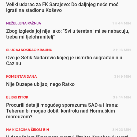
Veliki udarac za FK Sarajevo: Do daljnjeg neće moći
igrati na stadionu Koševo
NEŽELJENA PAŽNJA
1 H 44 MIN
Zbog izgleda joj nije lako: "Svi u teretani mi se nabacuju,
treba mi tjelohranitelj"
SLUČAJ ŠOKIRAO KRAJINU
2 H 16 MIN
Ovo je Šefik Nadarević kojeg je usmrtio sugrađanin u
Cazinu
KOMENTAR DANA
3 H 9 MIN
Nije Đuzepe ubijao, nego Ratko
BLISKI ISTOK
3 H 14 MIN
Procurili detalji mogućeg sporazuma SAD-a i Irana:
Teheran bi mogao dobiti kontrolu nad Hormuškim
moreuzom?
NA KIOSCIMA ŠIROM BIH
3 H 23 MIN