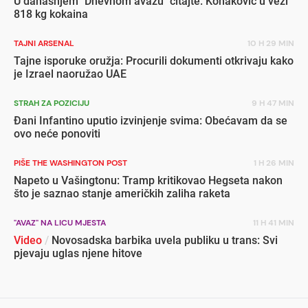
U današnjem "Dnevnom avazu" čitajte: Konaković u vezi
818 kg kokaina
TAJNI ARSENAL
10 H 29 MIN
Tajne isporuke oružja: Procurili dokumenti otkrivaju kako
je Izrael naoružao UAE
STRAH ZA POZICIJU
9 H 47 MIN
Đani Infantino uputio izvinjenje svima: Obećavam da se
ovo neće ponoviti
PIŠE THE WASHINGTON POST
1 H 26 MIN
Napeto u Vašingtonu: Tramp kritikovao Hegseta nakon
što je saznao stanje američkih zaliha raketa
"AVAZ" NA LICU MJESTA
11 H 41 MIN
Video
/
Novosadska barbika uvela publiku u trans: Svi
pjevaju uglas njene hitove