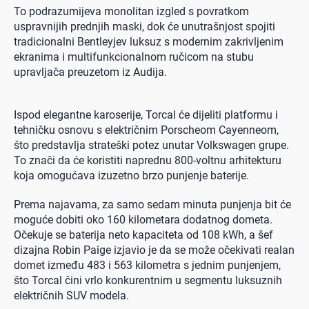
To podrazumijeva monolitan izgled s povratkom
uspravnijih prednjih maski, dok će unutrašnjost spojiti
tradicionalni Bentleyjev luksuz s modernim zakrivljenim
ekranima i multifunkcionalnom ručicom na stubu
upravljača preuzetom iz Audija.
Ispod elegantne karoserije, Torcal će dijeliti platformu i
tehničku osnovu s električnim Porscheom Cayenneom,
što predstavlja strateški potez unutar Volkswagen grupe.
To znači da će koristiti naprednu 800-voltnu arhitekturu
koja omogućava izuzetno brzo punjenje baterije.
Prema najavama, za samo sedam minuta punjenja bit će
moguće dobiti oko 160 kilometara dodatnog dometa.
Očekuje se baterija neto kapaciteta od 108 kWh, a šef
dizajna Robin Paige izjavio je da se može očekivati realan
domet između 483 i 563 kilometra s jednim punjenjem,
što Torcal čini vrlo konkurentnim u segmentu luksuznih
električnih SUV modela.