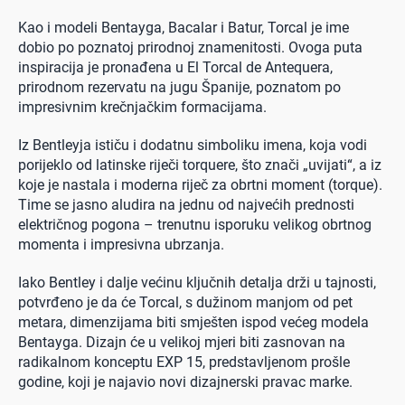
Kao i modeli Bentayga, Bacalar i Batur, Torcal je ime
dobio po poznatoj prirodnoj znamenitosti. Ovoga puta
inspiracija je pronađena u El Torcal de Antequera,
prirodnom rezervatu na jugu Španije, poznatom po
impresivnim krečnjačkim formacijama.
Iz Bentleyja ističu i dodatnu simboliku imena, koja vodi
porijeklo od latinske riječi torquere, što znači „uvijati“, a iz
koje je nastala i moderna riječ za obrtni moment (torque).
Time se jasno aludira na jednu od najvećih prednosti
električnog pogona – trenutnu isporuku velikog obrtnog
momenta i impresivna ubrzanja.
Iako Bentley i dalje većinu ključnih detalja drži u tajnosti,
potvrđeno je da će Torcal, s dužinom manjom od pet
metara, dimenzijama biti smješten ispod većeg modela
Bentayga. Dizajn će u velikoj mjeri biti zasnovan na
radikalnom konceptu EXP 15, predstavljenom prošle
godine, koji je najavio novi dizajnerski pravac marke.