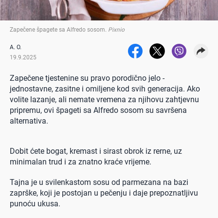
Zapečene špagete sa Alfredo sosom
.
Pixnio
A. O.
19.9.2025
Zapečene tjestenine su pravo porodično jelo -
jednostavne, zasitne i omiljene kod svih generacija. Ako
volite lazanje, ali nemate vremena za njihovu zahtjevnu
pripremu, ovi špageti sa Alfredo sosom su savršena
alternativa.
Dobit ćete bogat, kremast i sirast obrok iz rerne, uz
minimalan trud i za znatno kraće vrijeme.
Tajna je u svilenkastom sosu od parmezana na bazi
zaprške, koji je postojan u pečenju i daje prepoznatljivu
punoću ukusa.