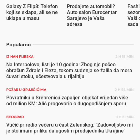
Galaxy Z Flip8: Telefon
Prodajete automobil?
Fashi
koji se sklapa, ali se ne
Auto salon Eurocentar
sezon
uklapa u masu
Sarajevo je Vaša
Vaši 
adresa
sada 
popu
Popularno
IZ HAN PIJESKA
2 H 18 MIN
Na Interpolovoj listi je 10 godina: Zbog nje počeo
obračun Ždrale i Eleza, tokom suđenja se žalila da mora
čuvati stoku, učestvovala u rijalitiju
POŽAR U GRUJIČIĆIMA
2 H 53 MIN
Povratniku u Srebrenicu zapaljen objekat vrijedan više
od milion KM: Alić progovorio o dugogodišnjem sporu
BEOGRAD
11 H 51 MIN
Vučić priredio večeru u čast Zelenskog: "Zadovoljstvo mi
je što imam priliku da ugostim predsjednika Ukrajine"