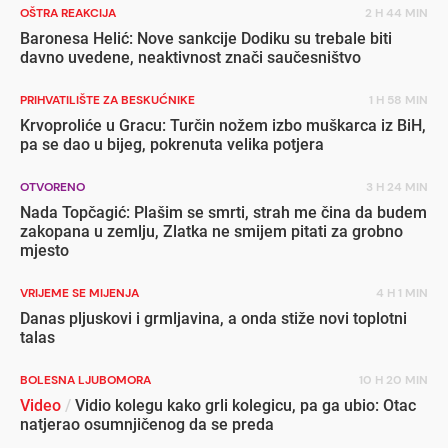
OŠTRA REAKCIJA
2 H 44 MIN
Baronesa Helić: Nove sankcije Dodiku su trebale biti
davno uvedene, neaktivnost znači saučesništvo
PRIHVATILIŠTE ZA BESKUĆNIKE
1 H 58 MIN
Krvoproliće u Gracu: Turčin nožem izbo muškarca iz BiH,
pa se dao u bijeg, pokrenuta velika potjera
OTVORENO
3 H 24 MIN
Nada Topčagić: Plašim se smrti, strah me čina da budem
zakopana u zemlju, Zlatka ne smijem pitati za grobno
mjesto
VRIJEME SE MIJENJA
4 H 1 MIN
Danas pljuskovi i grmljavina, a onda stiže novi toplotni
talas
BOLESNA LJUBOMORA
10 H 20 MIN
Video
/
Vidio kolegu kako grli kolegicu, pa ga ubio: Otac
natjerao osumnjičenog da se preda