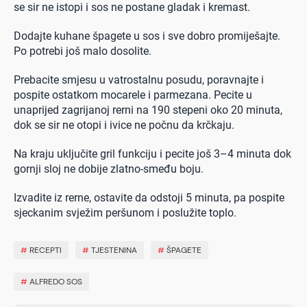
se sir ne istopi i sos ne postane gladak i kremast.
Dodajte kuhane špagete u sos i sve dobro promiješajte.
Po potrebi još malo dosolite.
Prebacite smjesu u vatrostalnu posudu, poravnajte i
pospite ostatkom mocarele i parmezana. Pecite u
unaprijed zagrijanoj rerni na 190 stepeni oko 20 minuta,
dok se sir ne otopi i ivice ne počnu da krčkaju.
Na kraju uključite gril funkciju i pecite još 3–4 minuta dok
gornji sloj ne dobije zlatno-smeđu boju.
Izvadite iz rerne, ostavite da odstoji 5 minuta, pa pospite
sjeckanim svježim peršunom i poslužite toplo.
#
RECEPTI
#
TJESTENINA
#
ŠPAGETE
#
ALFREDO SOS