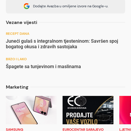
Dodajte Avaz.ba u omiljene izvore na Google-u.
Vezane vijesti
RECEPT DANA
Juneći gulaš s integralnom tjesteninom: Savršen spoj
bogatog okusa i zdravih sastojaka
BRZO I LAKO
Špagete sa tunjevinom i maslinama
Marketing
SAMSUNG
EUROCENTAR SARAJEVO
LJETN