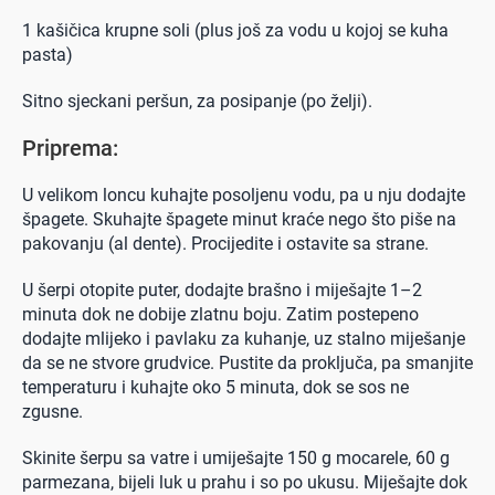
1 kašičica krupne soli (plus još za vodu u kojoj se kuha
pasta)
Sitno sjeckani peršun, za posipanje (po želji).
Priprema:
U velikom loncu kuhajte posoljenu vodu, pa u nju dodajte
špagete. Skuhajte špagete minut kraće nego što piše na
pakovanju (al dente). Procijedite i ostavite sa strane.
U šerpi otopite puter, dodajte brašno i miješajte 1–2
minuta dok ne dobije zlatnu boju. Zatim postepeno
dodajte mlijeko i pavlaku za kuhanje, uz stalno miješanje
da se ne stvore grudvice. Pustite da proključa, pa smanjite
temperaturu i kuhajte oko 5 minuta, dok se sos ne
zgusne.
Skinite šerpu sa vatre i umiješajte 150 g mocarele, 60 g
parmezana, bijeli luk u prahu i so po ukusu. Miješajte dok