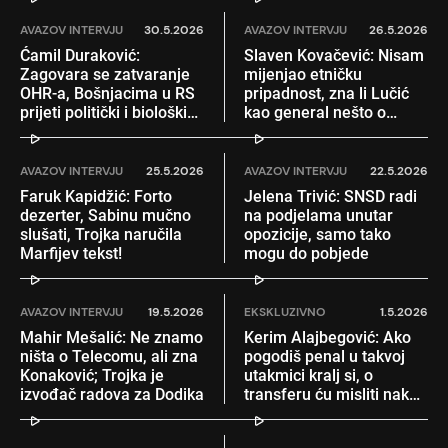
AVAZOV INTERVJU
30.5.2026
AVAZOV INTERVJU
26.5.2026
Ćamil Duraković:
Slaven Kovačević: Nisam
Zagovara se zatvaranje
mijenjao etničku
OHR-a, Bošnjacima u RS
pripadnost, zna li Lučić
prijeti politički i biološki
kao general nešto o
nestanak
zločinima HVO-a?
AVAZOV INTERVJU
25.5.2026
AVAZOV INTERVJU
22.5.2026
Faruk Kapidžić: Forto
Jelena Trivić: SNSD radi
dezerter, Sabinu mučno
na podjelama unutar
slušati, Trojka naručila
opozicije, samo tako
Marfijev tekst!
mogu do pobjede
AVAZOV INTERVJU
19.5.2026
EKSKLUZIVNO
1.5.2026
Mahir Mešalić: Ne znamo
Kerim Alajbegović: Ako
ništa o Telecomu, ali zna
pogodiš penal u takvoj
Konaković; Trojka je
utakmici kralj si, o
izvođač radova za Dodika
transferu ću misliti nakon
SP