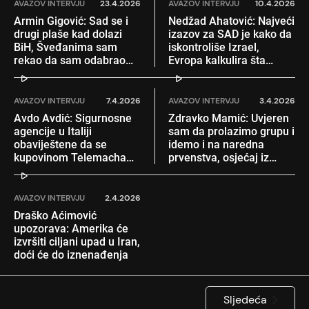
AVAZOV INTERVJU
23.4.2026
AVAZOV INTERVJU
10.4.2026
Armin Gigović: Sad se i
Nedžad Ahatović: Najveći
drugi plaše kad dolazi
izazov za SAD je kako da
BiH, Šveđanima sam
iskontroliše Izrael,
rekao da sam odabrao
Evropa kalkulira šta
srcem
uraditi
AVAZOV INTERVJU
7.4.2026
AVAZOV INTERVJU
3.4.2026
Avdo Avdić: Sigurnosne
Zdravko Mamić: Uvjeren
agencije u Italiji
sam da prolazimo grupu i
obaviještene da se
idemo i na naredna
kupovinom Telemacha
prvenstva, osjećaj iz
pere veliki novac
Zenice se ne može
ponoviti
AVAZOV INTERVJU
2.4.2026
Draško Aćimović
upozorava: Amerika će
izvršiti ciljani upad u Iran,
doći će do iznenađenja
Sljedeća