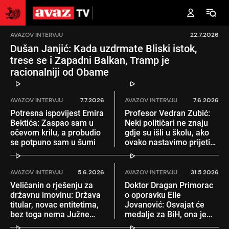
AVAZOV INTERVJU
22.7.2026
Dušan Janjić: Kada uzdrmate Bliski istok,
trese se i Zapadni Balkan, Tramp je
racionalniji od Obame
AVAZOV INTERVJU
7.7.2026
AVAZOV INTERVJU
7.6.2026
Potresna ispovijest Emira
Profesor Vedran Zubić:
Bektića: Zaspao sam u
Neki političari ne znaju
očevom krilu, a probudio
gdje su išli u školu, ako
se potpuno sam u šumi
ovako nastavimo prijeti
nam nestanak
AVAZOV INTERVJU
5.6.2026
AVAZOV INTERVJU
31.5.2026
Veličanin o rješenju za
Doktor Dragan Primorac
državnu imovinu: Država
o oporavku Elle
titular, novac entitetima,
Jovanović: Osvajat će
bez toga nema Južne
medalje za BiH, ona je
interkonekcije!
čudo