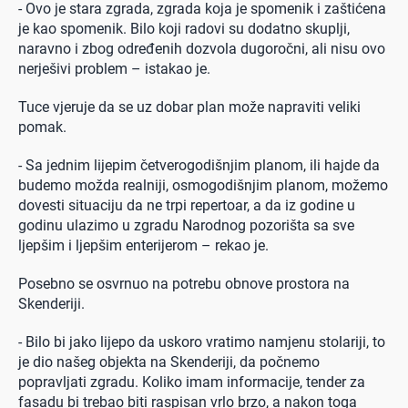
- Ovo je stara zgrada, zgrada koja je spomenik i zaštićena
je kao spomenik. Bilo koji radovi su dodatno skuplji,
naravno i zbog određenih dozvola dugoročni, ali nisu ovo
nerješivi problem – istakao je.
Tuce vjeruje da se uz dobar plan može napraviti veliki
pomak.
- Sa jednim lijepim četverogodišnjim planom, ili hajde da
budemo možda realniji, osmogodišnjim planom, možemo
dovesti situaciju da ne trpi repertoar, a da iz godine u
godinu ulazimo u zgradu Narodnog pozorišta sa sve
ljepšim i ljepšim enterijerom – rekao je.
Posebno se osvrnuo na potrebu obnove prostora na
Skenderiji.
- Bilo bi jako lijepo da uskoro vratimo namjenu stolariji, to
je dio našeg objekta na Skenderiji, da počnemo
popravljati zgradu. Koliko imam informacije, tender za
fasadu bi trebao biti raspisan vrlo brzo, a nakon toga