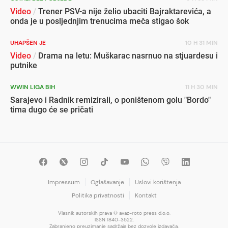
Video
/
Trener PSV-a nije želio ubaciti Bajraktarevića, a
onda je u posljednjim trenucima meča stigao šok
UHAPŠEN JE
10 H 31 MIN
Video
/
Drama na letu: Muškarac nasrnuo na stjuardesu i
putnike
WWIN LIGA BIH
11 H 30 MIN
Sarajevo i Radnik remizirali, o poništenom golu "Bordo"
tima dugo će se pričati
Impressum
Oglašavanje
Uslovi korištenja
Politika privatnosti
Kontakt
Vlasnik autorskih prava © avaz-roto press d.o.o.
ISSN 1840-3522.
Zabranjeno preuzimanje sadržaja bez dozvole izdavača.