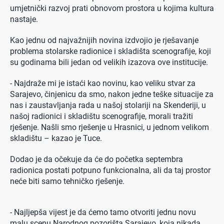
umjetnički razvoj prati obnovom prostora u kojima kultura
nastaje.
Kao jednu od najvažnijih novina izdvojio je rješavanje
problema stolarske radionice i skladišta scenografije, koji
su godinama bili jedan od velikih izazova ove institucije.
- Najdraže mi je istaći kao novinu, kao veliku stvar za
Sarajevo, činjenicu da smo, nakon jedne teške situacije za
nas i zaustavljanja rada u našoj stolariji na Skenderiji, u
našoj radionici i skladištu scenografije, morali tražiti
rješenje. Našli smo rješenje u Hrasnici, u jednom velikom
skladištu – kazao je Tuce.
Dodao je da očekuje da će do početka septembra
radionica postati potpuno funkcionalna, ali da taj prostor
neće biti samo tehničko rješenje.
- Najljepša vijest je da ćemo tamo otvoriti jednu novu
malu scenu Narodnog pozorišta Sarajevo, koja nikada