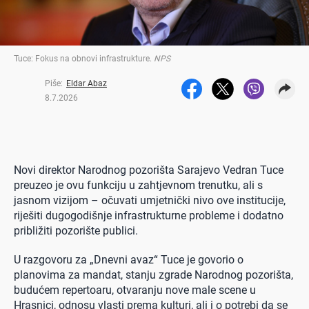
Tuce: Fokus na obnovi infrastrukture
.
NPS
Piše:
Eldar Abaz
8.7.2026
Novi direktor Narodnog pozorišta Sarajevo Vedran Tuce
preuzeo je ovu funkciju u zahtjevnom trenutku, ali s
jasnom vizijom – očuvati umjetnički nivo ove institucije,
riješiti dugogodišnje infrastrukturne probleme i dodatno
približiti pozorište publici.
U razgovoru za „Dnevni avaz“ Tuce je govorio o
planovima za mandat, stanju zgrade Narodnog pozorišta,
budućem repertoaru, otvaranju nove male scene u
Hrasnici, odnosu vlasti prema kulturi, ali i o potrebi da se