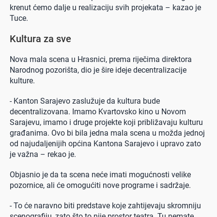
krenut ćemo dalje u realizaciju svih projekata – kazao je
Tuce.
Kultura za sve
Nova mala scena u Hrasnici, prema riječima direktora
Narodnog pozorišta, dio je šire ideje decentralizacije
kulture.
- Kanton Sarajevo zaslužuje da kultura bude
decentralizovana. Imamo Kvartovsko kino u Novom
Sarajevu, imamo i druge projekte koji približavaju kulturu
građanima. Ovo bi bila jedna mala scena u možda jednoj
od najudaljenijih općina Kantona Sarajevo i upravo zato
je važna – rekao je.
Objasnio je da ta scena neće imati mogućnosti velike
pozornice, ali će omogućiti nove programe i sadržaje.
- To će naravno biti predstave koje zahtijevaju skromniju
scenografiju, zato što to nije prostor teatra. Tu nemate