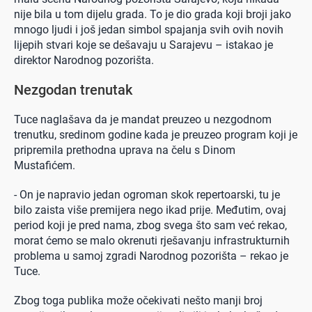
nije bila u tom dijelu grada. To je dio grada koji broji jako
mnogo ljudi i još jedan simbol spajanja svih ovih novih
lijepih stvari koje se dešavaju u Sarajevu – istakao je
direktor Narodnog pozorišta.
Nezgodan trenutak
Tuce naglašava da je mandat preuzeo u nezgodnom
trenutku, sredinom godine kada je preuzeo program koji je
pripremila prethodna uprava na čelu s Dinom
Mustafićem.
- On je napravio jedan ogroman skok repertoarski, tu je
bilo zaista više premijera nego ikad prije. Međutim, ovaj
period koji je pred nama, zbog svega što sam već rekao,
morat ćemo se malo okrenuti rješavanju infrastrukturnih
problema u samoj zgradi Narodnog pozorišta – rekao je
Tuce.
Zbog toga publika može očekivati nešto manji broj