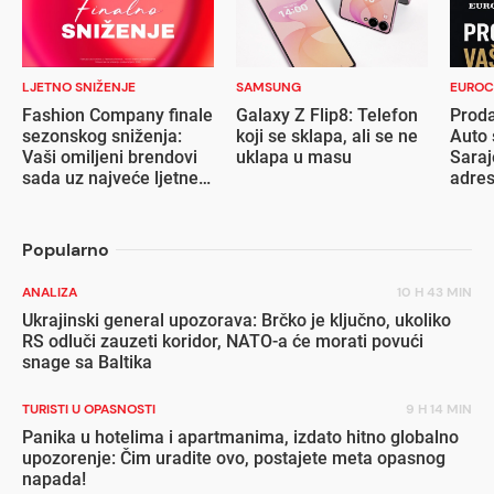
LJETNO SNIŽENJE
SAMSUNG
EUROC
Fashion Company finale
Galaxy Z Flip8: Telefon
Proda
sezonskog sniženja:
koji se sklapa, ali se ne
Auto 
Vaši omiljeni brendovi
uklapa u masu
Saraj
sada uz najveće ljetne
adre
popuste
Popularno
ANALIZA
10 H 43 MIN
Ukrajinski general upozorava: Brčko je ključno, ukoliko
RS odluči zauzeti koridor, NATO-a će morati povući
snage sa Baltika
TURISTI U OPASNOSTI
9 H 14 MIN
Panika u hotelima i apartmanima, izdato hitno globalno
upozorenje: Čim uradite ovo, postajete meta opasnog
napada!