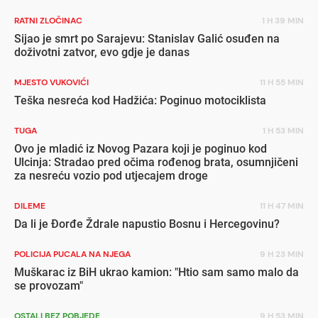
RATNI ZLOČINAC
1 H 39 MIN
Sijao je smrt po Sarajevu: Stanislav Galić osuđen na
doživotni zatvor, evo gdje je danas
MJESTO VUKOVIĆI
11 H 55 MIN
Teška nesreća kod Hadžića: Poginuo motociklista
TUGA
1 H 53 MIN
Ovo je mladić iz Novog Pazara koji je poginuo kod
Ulcinja: Stradao pred očima rođenog brata, osumnjičeni
za nesreću vozio pod utjecajem droge
DILEME
11 H 47 MIN
Da li je Đorđe Ždrale napustio Bosnu i Hercegovinu?
POLICIJA PUCALA NA NJEGA
9 H 23 MIN
Muškarac iz BiH ukrao kamion: "Htio sam samo malo da
se provozam"
OSTALI BEZ POBJEDE
9 H 53 MIN