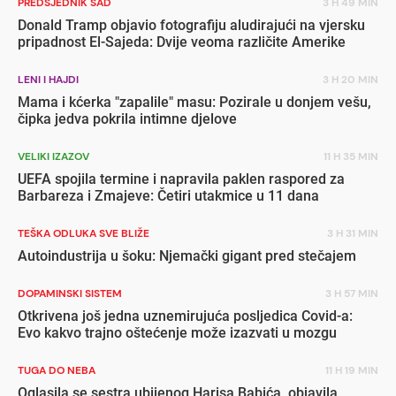
PREDSJEDNIK SAD
3 H 49 MIN
Donald Tramp objavio fotografiju aludirajući na vjersku
pripadnost El-Sajeda: Dvije veoma različite Amerike
LENI I HAJDI
3 H 20 MIN
Mama i kćerka "zapalile" masu: Pozirale u donjem vešu,
čipka jedva pokrila intimne djelove
VELIKI IZAZOV
11 H 35 MIN
UEFA spojila termine i napravila paklen raspored za
Barbareza i Zmajeve: Četiri utakmice u 11 dana
TEŠKA ODLUKA SVE BLIŽE
3 H 31 MIN
Autoindustrija u šoku: Njemački gigant pred stečajem
DOPAMINSKI SISTEM
3 H 57 MIN
Otkrivena još jedna uznemirujuća posljedica Covid-a:
Evo kakvo trajno oštećenje može izazvati u mozgu
TUGA DO NEBA
11 H 19 MIN
Oglasila se sestra ubijenog Harisa Babića, objavila