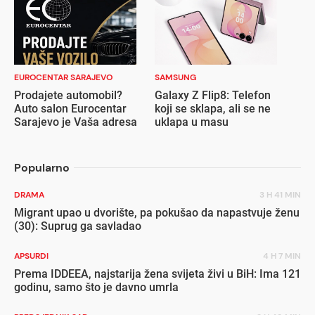
EUROCENTAR SARAJEVO
SAMSUNG
Prodajete automobil?
Galaxy Z Flip8: Telefon
Auto salon Eurocentar
koji se sklapa, ali se ne
Sarajevo je Vaša adresa
uklapa u masu
Popularno
DRAMA
3 H 41 MIN
Migrant upao u dvorište, pa pokušao da napastvuje ženu
(30): Suprug ga savladao
APSURDI
4 H 7 MIN
Prema IDDEEA, najstarija žena svijeta živi u BiH: Ima 121
godinu, samo što je davno umrla