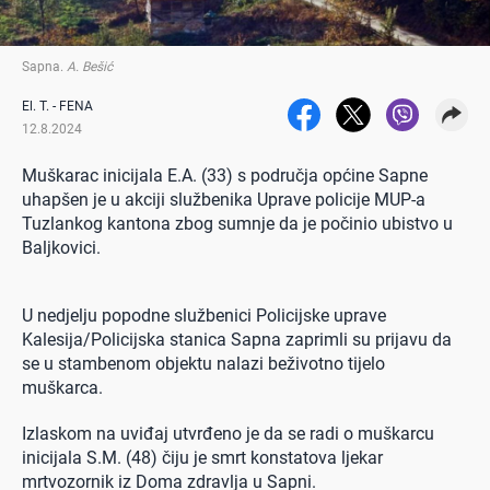
Sapna
.
A. Bešić
El. T. - FENA
12.8.2024
Muškarac inicijala E.A. (33) s područja općine Sapne
uhapšen je u akciji službenika Uprave policije MUP-a
Tuzlankog kantona zbog sumnje da je počinio ubistvo u
Baljkovici.
U nedjelju popodne službenici Policijske uprave
Kalesija/Policijska stanica Sapna zaprimli su prijavu da
se u stambenom objektu nalazi beživotno tijelo
muškarca.
Izlaskom na uviđaj utvrđeno je da se radi o muškarcu
inicijala S.M. (48) čiju je smrt konstatova ljekar
mrtvozornik iz Doma zdravlja u Sapni.