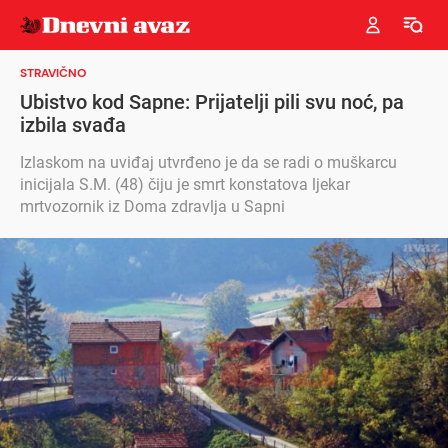
STRAVIČNO
Ubistvo kod Sapne: Prijatelji pili svu noć, pa
izbila svađa
Izlaskom na uviđaj utvrđeno je da se radi o muškarcu
inicijala S.M. (48) čiju je smrt konstatova ljekar
mrtvozornik iz Doma zdravlja u Sapni