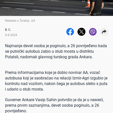
Nesreća u Turskoj
.
AA
B. C.
9.8.2024
Najmanje devet osoba je poginulo, a 26 povrijeđeno kada
se putnički autobus zabio u stub mosta u distriktu
Polatsli, nadomak glavnog turskog grada Ankara.
Prema informacijama koje je dobio novinar AA, vozač
autobusa koji je saobraćao na relaciji Izmir-Agri izgubio je
kontrolu nad vozilom, nakon čega je autobus sletio s puta
i udario u stub mosta.
Guverner Ankare Vasip Sahin potvrdio je da je u nesreći,
prema prvim saznanjima, devet osoba poginulo, a 26
povrijeđeno.