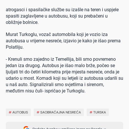
atrogasci i spasilačke službe su izašle na teren i uspjele
spasiti zaglavljene u autobusu, koji su prebačeni u
obližnje bolnice.
Murat Turkoglu, vozač automobila koji je vozio iza
autobusa u vrijeme nesreće, izjavio je kako je išao prema
Polatliju.
- Krenuli smo zajedno iz Temellija, bili smo povremeno
jedan iza drugog. Autobus je išao malo brže, počeo se
ljuljati tri do četiri kilometra prije mjesta nesreće, onda je
udario u most. Komadi koji su letjeli iz autobusa udarili su
u naš auto. Signalizirali smo svjetlima i sirenom,
međutim nisu čuli- ispričao je Turkoglu.
#
AUTOBUS
#
SAOBRAĆAJNA NESREĆA
#
TURSKA
Dodajte Avaz.ba u omiljene izvore na Google-u.