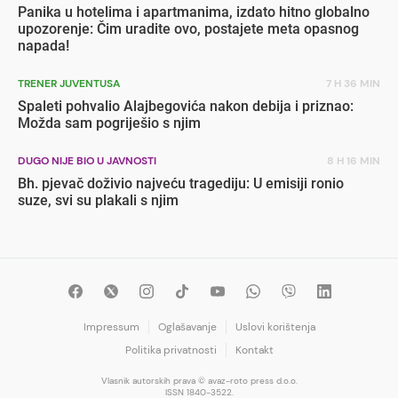
Panika u hotelima i apartmanima, izdato hitno globalno
upozorenje: Čim uradite ovo, postajete meta opasnog
napada!
TRENER JUVENTUSA
7 H 36 MIN
Spaleti pohvalio Alajbegovića nakon debija i priznao:
Možda sam pogriješio s njim
DUGO NIJE BIO U JAVNOSTI
8 H 16 MIN
Bh. pjevač doživio najveću tragediju: U emisiji ronio
suze, svi su plakali s njim
Impressum
Oglašavanje
Uslovi korištenja
Politika privatnosti
Kontakt
Vlasnik autorskih prava © avaz-roto press d.o.o.
ISSN 1840-3522.