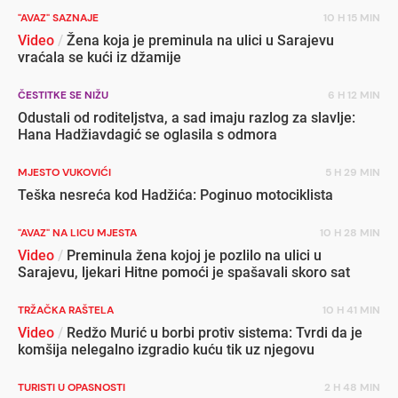
"AVAZ" SAZNAJE
10 H 15 MIN
Video
/
Žena koja je preminula na ulici u Sarajevu
vraćala se kući iz džamije
ČESTITKE SE NIŽU
6 H 12 MIN
Odustali od roditeljstva, a sad imaju razlog za slavlje:
Hana Hadžiavdagić se oglasila s odmora
MJESTO VUKOVIĆI
5 H 29 MIN
Teška nesreća kod Hadžića: Poginuo motociklista
"AVAZ" NA LICU MJESTA
10 H 28 MIN
Video
/
Preminula žena kojoj je pozlilo na ulici u
Sarajevu, ljekari Hitne pomoći je spašavali skoro sat
TRŽAČKA RAŠTELA
10 H 41 MIN
Video
/
Redžo Murić u borbi protiv sistema: Tvrdi da je
komšija nelegalno izgradio kuću tik uz njegovu
TURISTI U OPASNOSTI
2 H 48 MIN