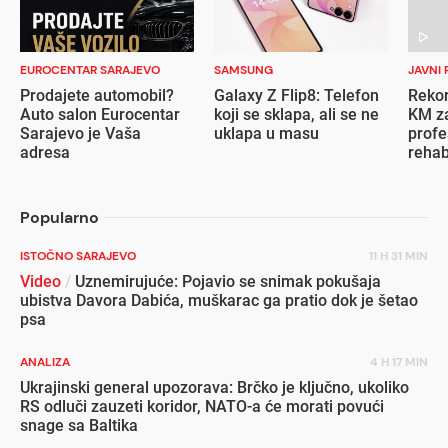
EUROCENTAR SARAJEVO
SAMSUNG
JAVNI 
Prodajete automobil?
Galaxy Z Flip8: Telefon
Rekor
Auto salon Eurocentar
koji se sklapa, ali se ne
KM za
Sarajevo je Vaša
uklapa u masu
profe
adresa
rehab
inval
Popularno
ISTOČNO SARAJEVO
11 H 31 MIN
Video
/
Uznemirujuće: Pojavio se snimak pokušaja
ubistva Davora Dabića, muškarac ga pratio dok je šetao
psa
ANALIZA
4 H 17 MIN
Ukrajinski general upozorava: Brčko je ključno, ukoliko
RS odluči zauzeti koridor, NATO-a će morati povući
snage sa Baltika