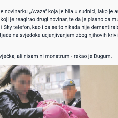
e novinarku „Avaza“ koja je bila u sudnici, iako je a
koji je reagirao drugi novinar, te da je pisano da m
i Sky telefon, kao i da se to nikada nije demantira
utječe na svjedoke ucjenjivanjem zbog njihovih kriv
vjećka, ali nisam ni monstrum - rekao je Đugum.