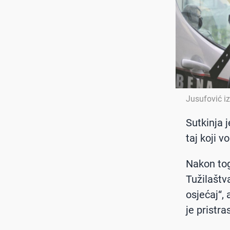
Jusufović iz
Sutkinja 
taj koji v
Nakon tog
Tužilaštv
osjećaj“, 
je pristra