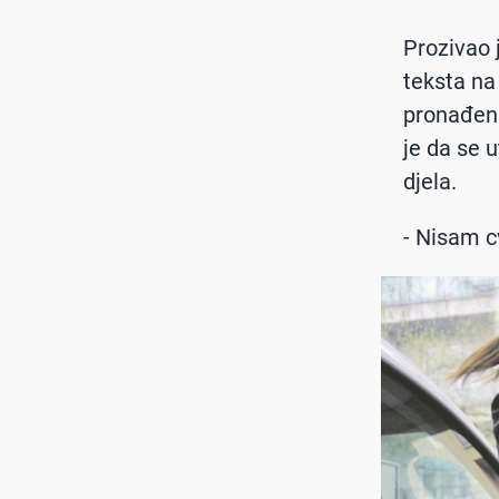
Prozivao j
teksta na 
pronađen 
je da se 
djela.
- Nisam c