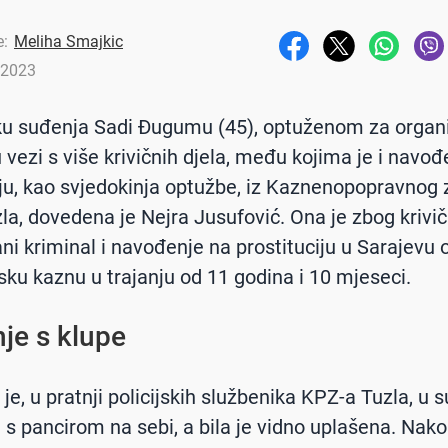
e:
Meliha Smajkic
.2023
u suđenja Sadi Đugumu (45), optuženom za organi
u vezi s više krivičnih djela, među kojima je i navođ
iju, kao svjedokinja optužbe, iz Kaznenopopravnog
la, dovedena je Nejra Jusufović. Ona je zbog krivič
ani kriminal i navođenje na prostituciju u Sarajevu
sku kaznu u trajanju od 11 godina i 10 mjeseci.
je s klupe
je, u pratnji policijskih službenika KPZ-a Tuzla, u 
s pancirom na sebi, a bila je vidno uplašena. Nako