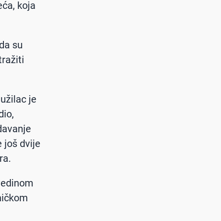
eća, koja
 da su
ražiti
užilac je
dio,
davanje
 još dvije
ra.
lvedinom
ihičkom