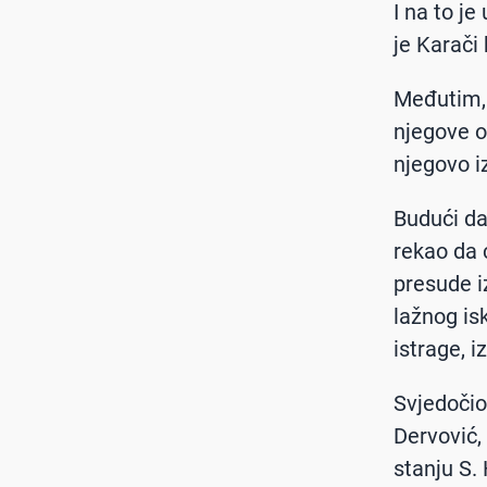
I na to je
je Karači
Međutim, 
njegove o
njegovo i
Budući da 
rekao da 
presude 
lažnog is
istrage, 
Svjedočio
Dervović, 
stanju S. 