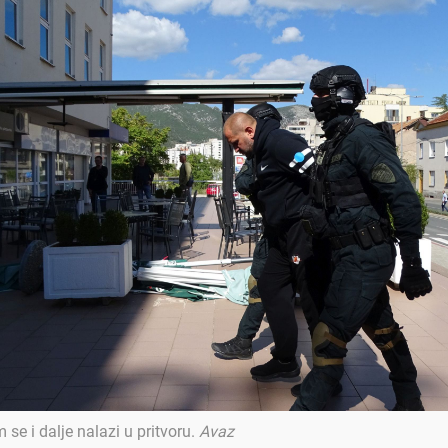
e i dalje nalazi u pritvoru
.
Avaz