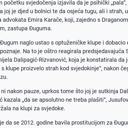
početku svjedočenja izjavila da je psihički „pala“, 
 joj je djed u bolnici te da osjeća tugu, ali i strah, u
ja advokata Emira Karače, koji, zajedno s Dragano
em, zastupa Đuguma.
Đugum naglo ustao s optuženičke klupe i dobacio 
poznaje. Na to je oštro reagirala predsjedavajuća
ijela Dalipagić-Rizvanović, koja je konstatirala da 
 s klupe proizvelo strah kod svjedokinje“, nakon če
zu.
ni nakon pauze, uprkos tome što joj je sutkinja Dal
ć kazala „da se apsolutno ne treba plašiti“, Jusufov
žala na klupi za svjedoke.
 je da se 2012. godine bavila prostitucijom za Đug