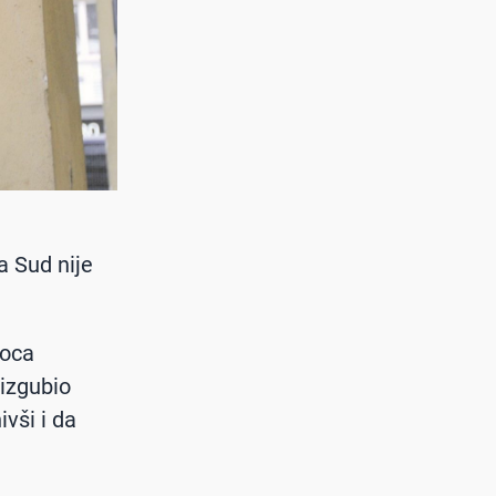
a Sud nije
ioca
izgubio
ivši i da