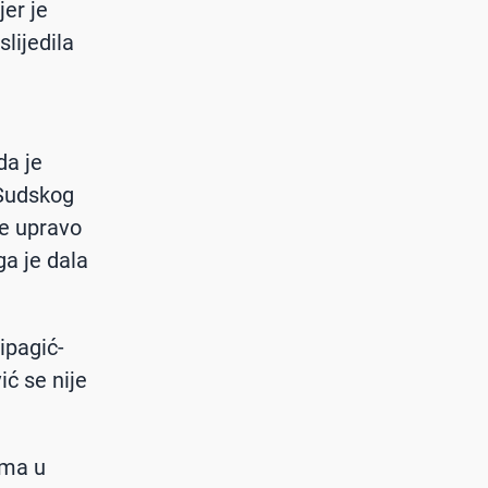
jer je
slijedila
m
da je
 Sudskog
je upravo
ga je dala
ipagić-
ić se nije
uma u