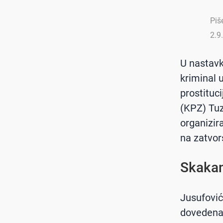
Piš
2.9
U nastavk
kriminal 
prostituc
(KPZ) Tuz
organizir
na zatvor
Skakan
Jusufović 
dovedena 