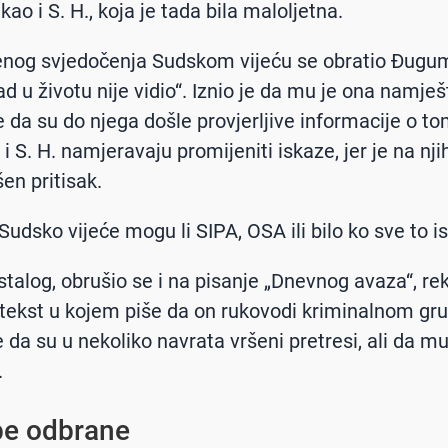
kao i S. H., koja je tada bila maloljetna.
nog svjedočenja Sudskom vijeću se obratio Đugum
ad u životu nije vidio“. Iznio je da mu je ona namje
e da su do njega došle provjerljive informacije o t
i S. H. namjeravaju promijeniti iskaze, jer je na nji
en pritisak.
Sudsko vijeće mogu li SIPA, OSA ili bilo ko sve to ist
talog, obrušio se i na pisanje „Dnevnog avaza“, rek
 tekst u kojem piše da on rukovodi kriminalnom gr
e da su u nekoliko navrata vršeni pretresi, ali da m
.
be odbrane