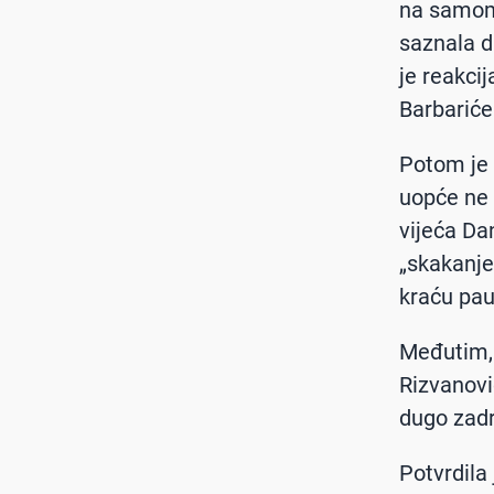
na samom 
saznala da
je reakci
Barbarić
Potom je 
uopće ne 
vijeća Dan
„skakanje
kraću pau
Međutim, 
Rizvanovi
dugo zadr
Potvrdila