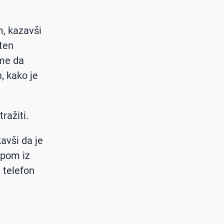
, kazavši
šten
ome da
h, kako je
ražiti.
avši da je
upom iz
u telefon