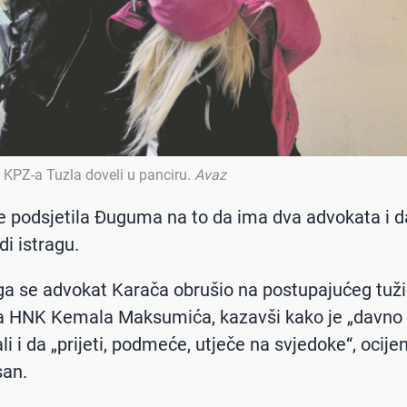
 KPZ-a Tuzla doveli u panciru
.
Avaz
je podsjetila Đuguma na to da ima dva advokata i d
odi istragu.
a se advokat Karača obrušio na postupajućeg tuž
a HNK Kemala Maksumića, kazavši kako je „davno 
ali i da „prijeti, podmeće, utječe na svjedoke“, ocijen
san.