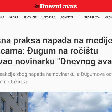
NIS
SPORT
SHOWBIZ
LIFESTYLE
SCI-TECH
PRETPLATA
VRE
na praksa napada na medije
icama: Đugum na ročištu
vao novinarku "Dnevnog ava
 reakcije zbog napada na novinarku, a Đugumova o
se na tužioca