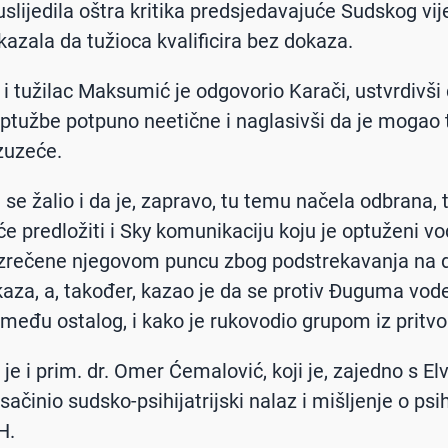
 uslijedila oštra kritika predsjedavajuće Sudskog vij
 kazala da tužioca kvalificira bez dokaza.
i tužilac Maksumić je odgovorio Karači, ustvrdivši
ptužbe potpuno neetične i naglasivši da je mogao t
zuzeće.
se žalio i da je, zapravo, tu temu načela odbrana, t
će predložiti i Sky komunikaciju koju je optuženi vo
izrečene njegovom puncu zbog podstrekavanja na 
kaza, a, također, kazao je da se protiv Đuguma vode
između ostalog, i kako je rukovodio grupom iz pritvo
 je i prim. dr. Omer Ćemalović, koji je, zajedno s E
sačinio sudsko-psihijatrijski nalaz i mišljenje o ps
H.