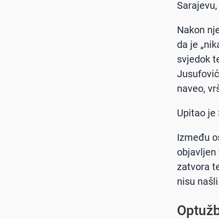
Sarajevu, 
Nakon nje
da je „nik
svjedok t
Jusufović 
naveo, vrš
Upitao je 
Između os
objavljen
zatvora t
nisu našli
Optuž