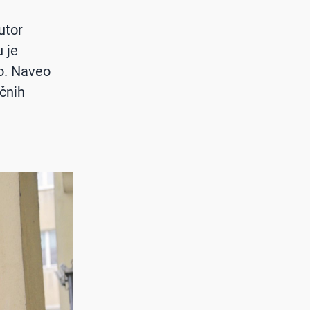
utor
u je
lo. Naveo
ičnih