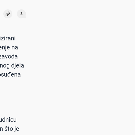
3
zirani
enje na
 zavoda
nog djela
 osuđena
sudnicu
n što je