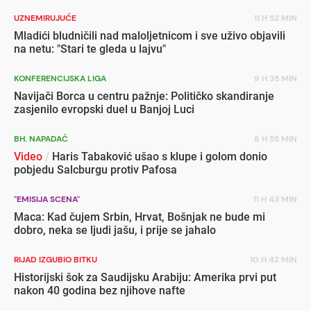
UZNEMIRUJUĆE
11 H 52 MIN
Mladići bludničili nad maloljetnicom i sve uživo objavili
na netu: "Stari te gleda u lajvu"
KONFERENCIJSKA LIGA
9 H 35 MIN
Navijači Borca u centru pažnje: Političko skandiranje
zasjenilo evropski duel u Banjoj Luci
BH. NAPADAČ
8 H 55 MIN
Video
/
Haris Tabaković ušao s klupe i golom donio
pobjedu Salcburgu protiv Pafosa
"EMISIJA SCENA"
11 H 43 MIN
Maca: Kad čujem Srbin, Hrvat, Bošnjak ne bude mi
dobro, neka se ljudi jašu, i prije se jahalo
RIJAD IZGUBIO BITKU
10 H 42 MIN
Historijski šok za Saudijsku Arabiju: Amerika prvi put
nakon 40 godina bez njihove nafte