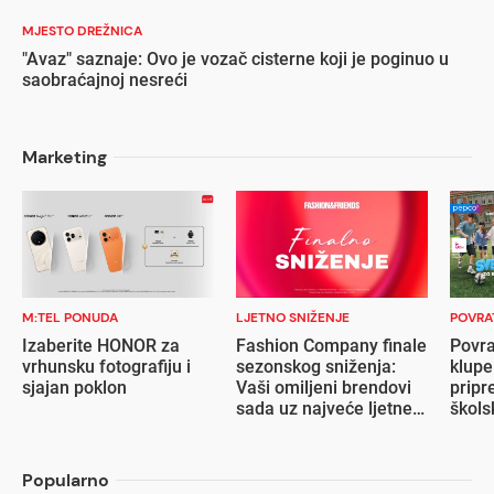
MJESTO DREŽNICA
"Avaz" saznaje: Ovo je vozač cisterne koji je poginuo u
saobraćajnoj nesreći
Marketing
M:TEL PONUDA
LJETNO SNIŽENJE
POVRA
Izaberite HONOR za
Fashion Company finale
Povra
vrhunsku fotografiju i
sezonskog sniženja:
klupe
sjajan poklon
Vaši omiljeni brendovi
pripr
sada uz najveće ljetne
škols
popuste
Popularno