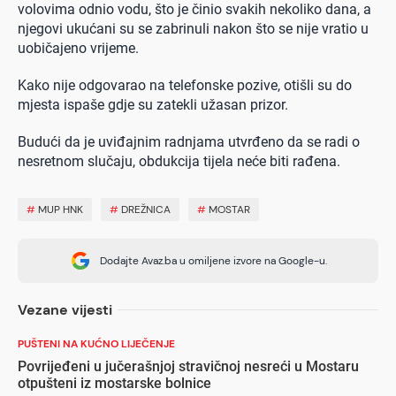
volovima odnio vodu, što je činio svakih nekoliko dana, a
njegovi ukućani su se zabrinuli nakon što se nije vratio u
uobičajeno vrijeme.
Kako nije odgovarao na telefonske pozive, otišli su do
mjesta ispaše gdje su zatekli užasan prizor.
Budući da je uviđajnim radnjama utvrđeno da se radi o
nesretnom slučaju, obdukcija tijela neće biti rađena.
#
MUP HNK
#
DREŽNICA
#
MOSTAR
Dodajte Avaz.ba u omiljene izvore na Google-u.
Vezane vijesti
PUŠTENI NA KUĆNO LIJEČENJE
Povrijeđeni u jučerašnjoj stravičnoj nesreći u Mostaru
otpušteni iz mostarske bolnice