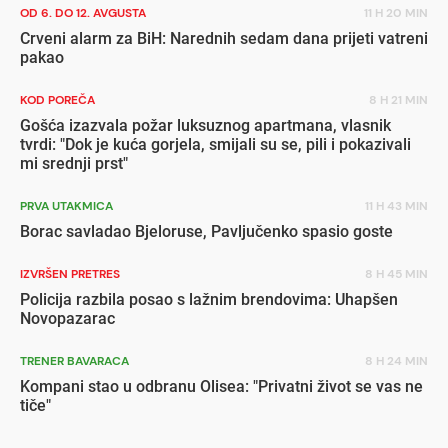
OD 6. DO 12. AVGUSTA
11 H 20 MIN
Crveni alarm za BiH: Narednih sedam dana prijeti vatreni
pakao
KOD POREČA
8 H 21 MIN
Gošća izazvala požar luksuznog apartmana, vlasnik
tvrdi: "Dok je kuća gorjela, smijali su se, pili i pokazivali
mi srednji prst"
PRVA UTAKMICA
11 H 43 MIN
Borac savladao Bjeloruse, Pavljučenko spasio goste
IZVRŠEN PRETRES
8 H 45 MIN
Policija razbila posao s lažnim brendovima: Uhapšen
Novopazarac
TRENER BAVARACA
8 H 24 MIN
Kompani stao u odbranu Olisea: "Privatni život se vas ne
tiče"