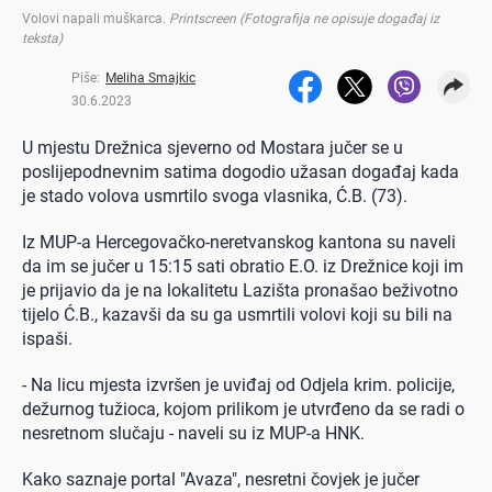
Volovi napali muškarca
.
Printscreen (Fotografija ne opisuje događaj iz
teksta)
Piše:
Meliha Smajkic
30.6.2023
U mjestu Drežnica sjeverno od Mostara jučer se u
poslijepodnevnim satima dogodio užasan događaj kada
je stado volova usmrtilo svoga vlasnika, Ć.B. (73).
Iz MUP-a Hercegovačko-neretvanskog kantona su naveli
da im se jučer u 15:15 sati obratio E.O. iz Drežnice koji im
je prijavio da je na lokalitetu Lazišta pronašao beživotno
tijelo Ć.B., kazavši da su ga usmrtili volovi koji su bili na
ispaši.
- Na licu mjesta izvršen je uviđaj od Odjela krim. policije,
dežurnog tužioca, kojom prilikom je utvrđeno da se radi o
nesretnom slučaju - naveli su iz MUP-a HNK.
Kako saznaje portal "Avaza", nesretni čovjek je jučer