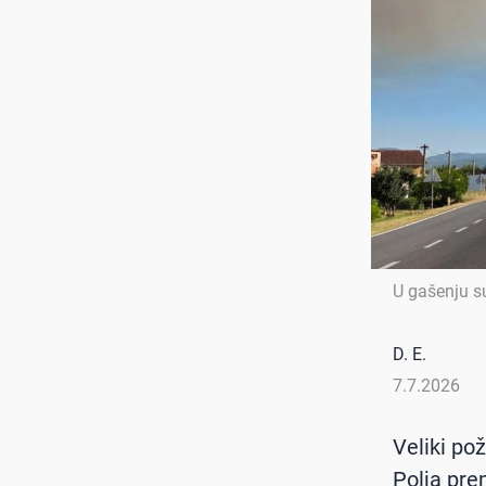
U gašenju su
D. E.
7.7.2026
Veliki po
Polja pre