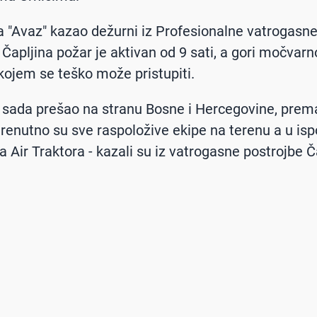
a "Avaz" kazao dežurni iz Profesionalne vatrogasn
 Čapljina požar je aktivan od 9 sati, a gori močvarn
kojem se teško može pristupiti.
e sada prešao na stranu Bosne i Hercegovine, prem
renutno su sve raspoložive ekipe na terenu a u is
va Air Traktora - kazali su iz vatrogasne postrojbe Č