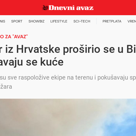
NIS
SPORT
SHOWBIZ
LIFESTYLE
SCI-TECH
PRETPLATA
VRE
 ZA "AVAZ"
 iz Hrvatske proširio se u B
avaju se kuće
su sve raspoložive ekipe na terenu i pokušavaju spr
ožara