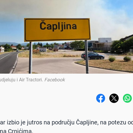
djeluju i Air Tractori
.
Facebook
žar izbio je jutros na području Čapljine, na potezu 
ma Crnićima.