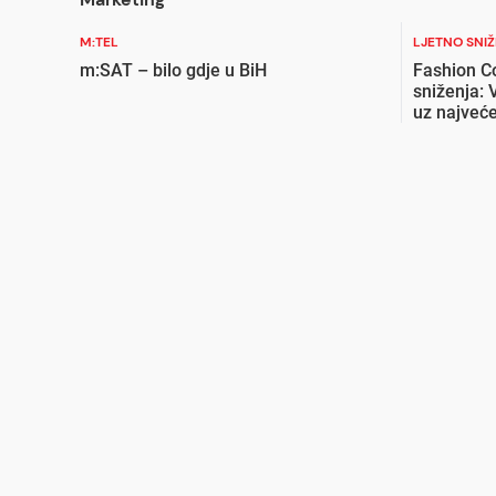
M:TEL
LJETNO SNI
m:SAT – bilo gdje u BiH
Fashion C
sniženja: 
uz najveće