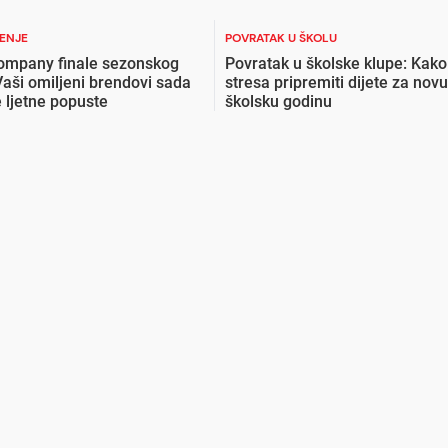
ŽENJE
POVRATAK U ŠKOLU
ompany finale sezonskog
Povratak u školske klupe: Kako
Vaši omiljeni brendovi sada
stresa pripremiti dijete za novu
 ljetne popuste
školsku godinu