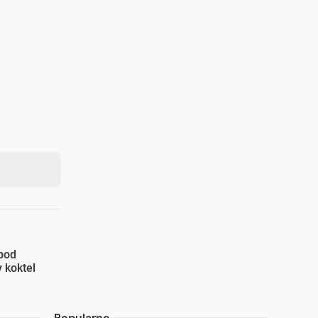
spod
 koktel
Popularno