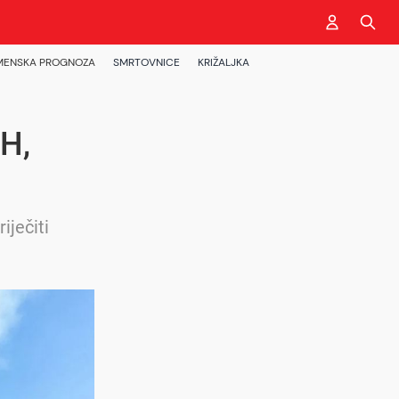
MENSKA PROGNOZA
SMRTOVNICE
KRIŽALJKA
iH,
iječiti