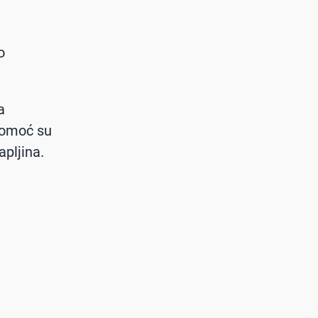
e
o
a
pomoć su
apljina.