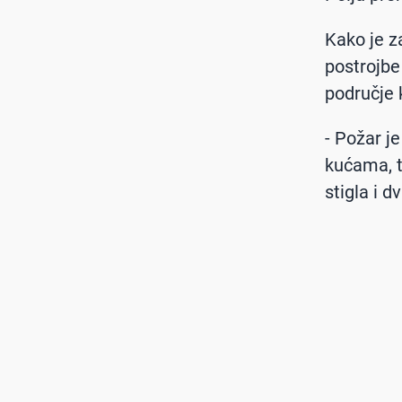
Kako je z
postrojbe
područje 
- Požar j
kućama, t
stigla i d