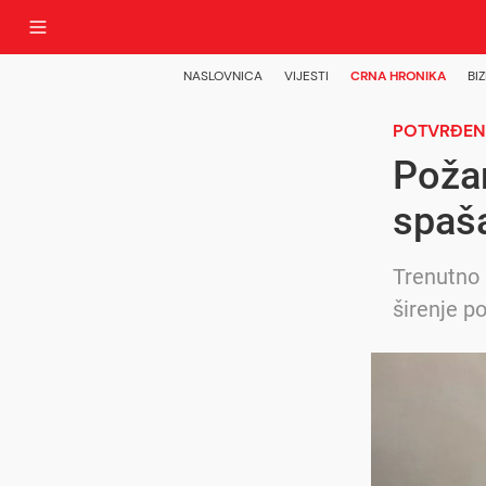
NASLOVNICA
VIJESTI
CRNA HRONIKA
BIZ
POTVRĐENO
Požar
spaš
Trenutno 
širenje p