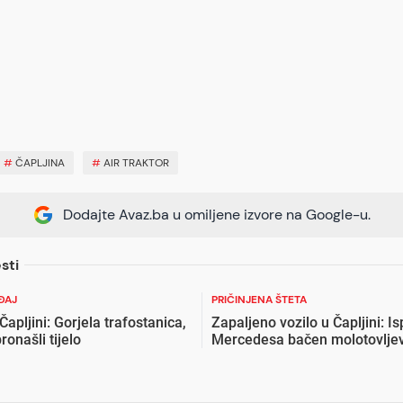
#
ČAPLJINA
#
AIR TRAKTOR
Dodajte Avaz.ba u omiljene izvore na Google-u.
sti
ĐAJ
PRIČINJENA ŠTETA
Čapljini: Gorjela trafostanica,
Zapaljeno vozilo u Čapljini: I
ronašli tijelo
Mercedesa bačen molotovljev