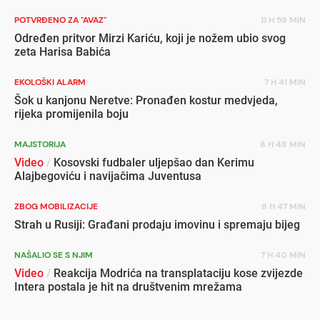
POTVRĐENO ZA "AVAZ"
11 H 59 MIN
Određen pritvor Mirzi Kariću, koji je nožem ubio svog
zeta Harisa Babića
EKOLOŠKI ALARM
7 H 41 MIN
Šok u kanjonu Neretve: Pronađen kostur medvjeda,
rijeka promijenila boju
MAJSTORIJA
8 H 48 MIN
Video
/
Kosovski fudbaler uljepšao dan Kerimu
Alajbegoviću i navijačima Juventusa
ZBOG MOBILIZACIJE
8 H 47 MIN
Strah u Rusiji: Građani prodaju imovinu i spremaju bijeg
NAŠALIO SE S NJIM
7 H 40 MIN
Video
/
Reakcija Modrića na transplataciju kose zvijezde
Intera postala je hit na društvenim mrežama