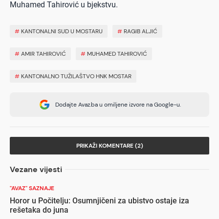
Muhamed Tahirović u bjekstvu.
#
KANTONALNI SUD U MOSTARU
#
RAGIB ALJIĆ
#
AMIR TAHIROVIĆ
#
MUHAMED TAHIROVIĆ
#
KANTONALNO TUŽILAŠTVO HNK MOSTAR
Dodajte Avaz.ba u omiljene izvore na Google-u.
PRIKAŽI KOMENTARE (2)
Vezane vijesti
"AVAZ" SAZNAJE
Horor u Počitelju: Osumnjičeni za ubistvo ostaje iza
rešetaka do juna