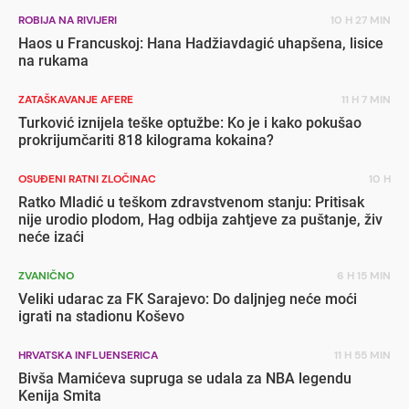
ROBIJA NA RIVIJERI
10 H 27 MIN
Haos u Francuskoj: Hana Hadžiavdagić uhapšena, lisice
na rukama
ZATAŠKAVANJE AFERE
11 H 7 MIN
Turković iznijela teške optužbe: Ko je i kako pokušao
prokrijumčariti 818 kilograma kokaina?
OSUĐENI RATNI ZLOČINAC
10 H
Ratko Mladić u teškom zdravstvenom stanju: Pritisak
nije urodio plodom, Hag odbija zahtjeve za puštanje, živ
neće izaći
ZVANIČNO
6 H 15 MIN
Veliki udarac za FK Sarajevo: Do daljnjeg neće moći
igrati na stadionu Koševo
HRVATSKA INFLUENSERICA
11 H 55 MIN
Bivša Mamićeva supruga se udala za NBA legendu
Kenija Smita