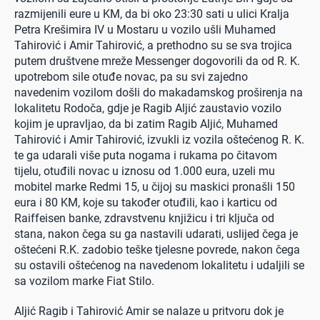
razmijenili eure u KM, da bi oko 23:30 sati u ulici Kralja
Petra Krešimira IV u Mostaru u vozilo ušli Muhamed
Tahirović i Amir Tahirović, a prethodno su se sva trojica
putem društvene mreže Messenger dogovorili da od R. K.
upotrebom sile otuđe novac, pa su svi zajedno
navedenim vozilom došli do makadamskog proširenja na
lokalitetu Rodoča, gdje je Ragib Aljić zaustavio vozilo
kojim je upravljao, da bi zatim Ragib Aljić, Muhamed
Tahirović i Amir Tahirović, izvukli iz vozila oštećenog R. K.
te ga udarali više puta nogama i rukama po čitavom
tijelu, otuđili novac u iznosu od 1.000 eura, uzeli mu
mobitel marke Redmi 15, u čijoj su maskici pronašli 150
eura i 80 KM, koje su također otuđili, kao i karticu od
Raiffeisen banke, zdravstvenu knjižicu i tri ključa od
stana, nakon čega su ga nastavili udarati, uslijed čega je
oštećeni R.K. zadobio teške tjelesne povrede, nakon čega
su ostavili oštećenog na navedenom lokalitetu i udaljili se
sa vozilom marke Fiat Stilo.
Aljić Ragib i Tahirović Amir se nalaze u pritvoru dok je