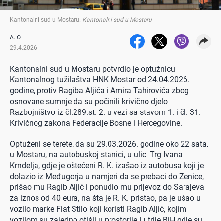
Kantonalni sud u Mostaru
.
Kantonalni sud u Mostaru
A. O.
29.4.2026
Kantonalni sud u Mostaru potvrdio je optužnicu
Kantonalnog tužilaštva HNK Mostar od 24.04.2026.
godine, protiv Ragiba Aljića i Amira Tahirovića zbog
osnovane sumnje da su počinili krivično djelo
Razbojništvo iz čl.289.st. 2. u vezi sa stavom 1. i čl. 31.
Krivičnog zakona Federacije Bosne i Hercegovine.
Optuženi se terete, da su 29.03.2026. godine oko 22 sata,
u Mostaru, na autobuskoj stanici, u ulici Trg Ivana
Krndelja, gdje je oštećeni R. K. izašao iz autobusa koji je
dolazio iz Međugorja u namjeri da se prebaci do Zenice,
prišao mu Ragib Aljić i ponudio mu prijevoz do Sarajeva
za iznos od 40 eura, na šta je R. K. pristao, pa je ušao u
vozilo marke Fiat Stilo koji koristi Ragib Aljić, kojim
vozilom su zajedno otišli u prostorije Lutrije BiH gdje su