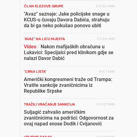
ČLAN ELEZOVE GRUPE
2 H 20 MIN
"Avaz" saznaje: Jake policijske snage u
KCUS-u čuvaju Davora Dabića, strahuju
da bi ga neko pokušao ponovo ubiti
"AVAZ" NA LICU MJESTA
1 H 24 MIN
Video
/
Nakon mafijaških obračuna u
Lukavici: Specijalci pred klinikom gdje se
nalazi Davor Dabić
"CRNA LISTA"
5 H 7 MIN
Američki kongresmeni traže od Trampa:
Vratite sankcije zvaničnicima iz
Republike Srpske
TRAŽILI VRAĆANJE SANKCIJA
3 H 22 MIN
Suljagić zahvalio američkim
zvaničnicima na podršci: Odgovornost za
ovaj napad snose Dodik i Cvijanović
VRIJEME DANAS
4 H 29 MIN