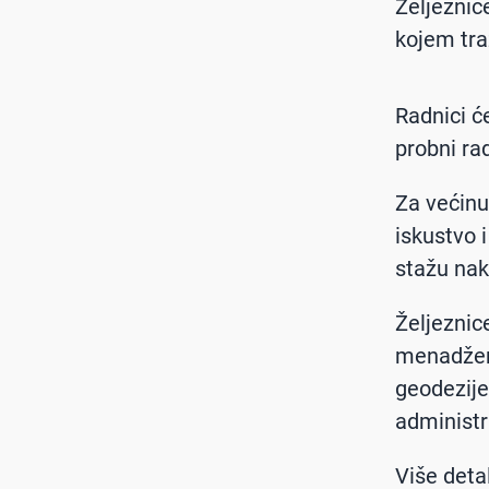
Željeznic
kojem tra
Radnici ć
probni ra
Za većinu
iskustvo 
stažu nak
Željeznic
menadžere
geodezije
administr
Više deta