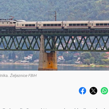
dnika
.
Željeznice FBiH