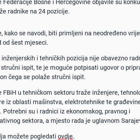
e Federacije Bosne i Hercegovine objavile su konku
že radnike na 24 pozicije.
e, kako se navodi, biti primljeni na neodređeno vri
d od šest mjeseci.
 inženjerskih i tehničkih pozicija nije obavezno rad
i stručni ispit, te je moguće potpisati ugovor o pri
on čega se polaže stručni ispit.
e FBiH u tehničkom sektoru traže inženjere, tehnol
 iz oblasti mašinstva, elektrotehnike te građevine
. Potrebni su i radnici iz ekonomskog, pravnog i
ativnog sektora, a mjesto rada je uglavnom Saraje
lja možete pogledati
ovdje
.