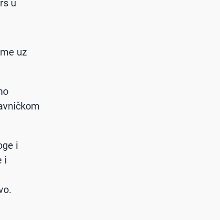
rs u
jeme uz
no
pravničkom
oge i
 i
vo.