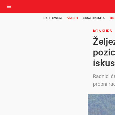
NASLOVNICA
VIJESTI
CRNA HRONIKA
BIZ
KONKURS
Želje
pozic
iskus
Radnici ć
probni ra