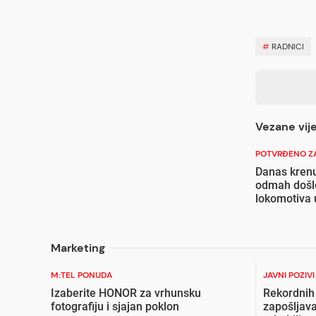
#
RADNICI
Vezane vije
POTVRĐENO ZA
Danas krenul
odmah došlo
lokomotiva u
Marketing
M:TEL PONUDA
JAVNI POZIV
Izaberite HONOR za vrhunsku
Rekordnih
fotografiju i sjajan poklon
zapošljava