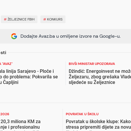
#
ŽELJEZNICE FBIH
#
KONKURS
Dodajte Avaz.ba u omiljene izvore na Google-u.
sti
 "AVAZ"
BIVŠI MINISTAR UPOZORAVA
a linija Sarajevo - Ploče i
Džindić: Energoinvest ne može
 do problema: Pokvarila se
Željezaru, zbog grešaka Vlad
 Čapljini
sljedeće su Željeznice
I 2026
POVRATAK U ŠKOLU
 20,3 miliona KM za
Povratak u školske klupe: Kako
nje i profesionalnu
stresa pripremiti dijete za novu