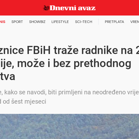
NIS
SPORT
SHOWBIZ
LIFESTYLE
SCI-TECH
PRETPLATA
VRE
znice FBiH traže radnike na 
ije, može i bez prethodnog
tva
e, kako se navodi, biti primljeni na neodređeno vri
d od šest mjeseci