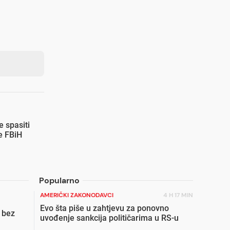
 spasiti
e FBiH
Popularno
AMERIČKI ZAKONODAVCI
4 H 17 MIN
Evo šta piše u zahtjevu za ponovno
 bez
uvođenje sankcija političarima u RS-u