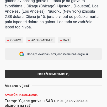
galona avionskog goriva u utorak je na glavnim
čvorištima u Čikagu (Chicago), Hjustonu (Houston), Los
Anđelesu (Los Angeles) i Njujorku (New York) iznosila
2,88 dolara. Cijena je 15. juna prvi put od početka marta
pala ispod tri dolara po galonu i od tada se zadržala
ispod tog nivoa.
#
GORIVO
#
AVIOKOMPANIJE
#
SAD
Dodajte Avaz.ba u omiljene izvore na Google-u.
PRIKAŽI KOMENTARE (1)
Vezane vijesti
AMERIČKI PREDSJEDNIK
Tramp: "Cijene goriva u SAD-u nisu jako visoke s
obzirom na rat"