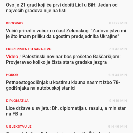
Ovo je 21 grad koji će prvi dobiti Lidl u BiH: Jedan od
najvećih gradova nije na listi
BEOGRAD
6 H 27 MIN
Vučić priredio večeru u čast Zelenskog: "Zadovoljstvo mi
je što imam priliku da ugostim predsjednika Ukrajine"
EKSPERIMENT U SARAJEVU
7 H 43 MIN
Video
/
Palestinski novinar bos prošetao Baščaršijom:
Provjeravao koliko je čista stara gradska jezgra
HOROR
6 H 34 MIN
Petnaestogodišnjak u kostimu klauna nasmrt izbo 78-
godišnjaka na autobuskoj stanici
DIPLOMATIJA
9 H 16 MIN
Lice države u svijetu: Bh. diplomatija u rasulu, a ministar
na FB-u
U BJEKSTVU JE
9 H 46 MIN