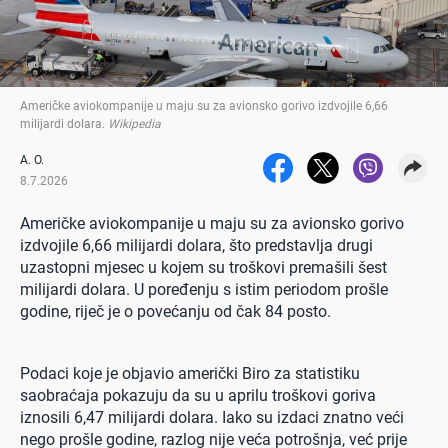
Američke aviokompanije u maju su za avionsko gorivo izdvojile 6,66
milijardi dolara
.
Wikipedia
A. O.
8.7.2026
Američke aviokompanije u maju su za avionsko gorivo
izdvojile 6,66 milijardi dolara, što predstavlja drugi
uzastopni mjesec u kojem su troškovi premašili šest
milijardi dolara. U poređenju s istim periodom prošle
godine, riječ je o povećanju od čak 84 posto.
Podaci koje je objavio američki Biro za statistiku
saobraćaja pokazuju da su u aprilu troškovi goriva
iznosili 6,47 milijardi dolara. Iako su izdaci znatno veći
nego prošle godine, razlog nije veća potrošnja, već prije