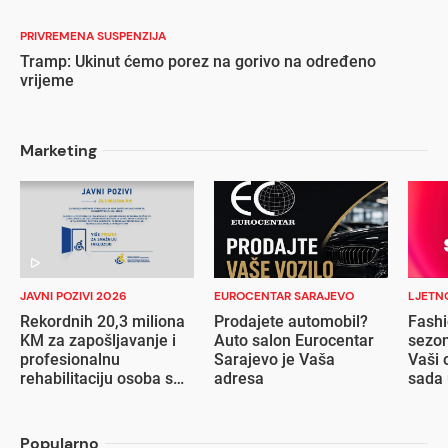
PRIVREMENA SUSPENZIJA
Tramp: Ukinut ćemo porez na gorivo na određeno
vrijeme
Marketing
JAVNI POZIVI 2026
EUROCENTAR SARAJEVO
LJETN
Rekordnih 20,3 miliona
Prodajete automobil?
Fashi
KM za zapošljavanje i
Auto salon Eurocentar
sezon
profesionalnu
Sarajevo je Vaša
Vaši 
rehabilitaciju osoba s
adresa
sada 
invaliditetom
popu
Popularno