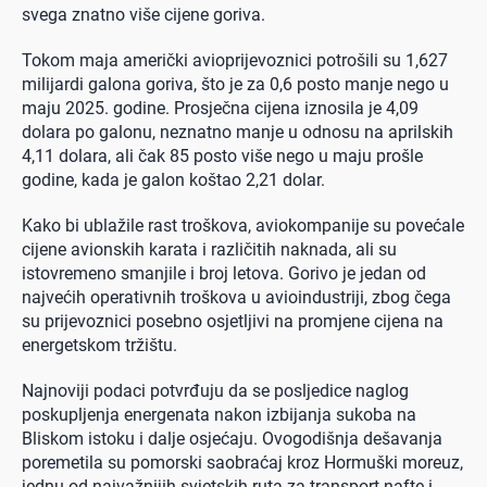
svega znatno više cijene goriva.
Tokom maja američki avioprijevoznici potrošili su 1,627
milijardi galona goriva, što je za 0,6 posto manje nego u
maju 2025. godine. Prosječna cijena iznosila je 4,09
dolara po galonu, neznatno manje u odnosu na aprilskih
4,11 dolara, ali čak 85 posto više nego u maju prošle
godine, kada je galon koštao 2,21 dolar.
Kako bi ublažile rast troškova, aviokompanije su povećale
cijene avionskih karata i različitih naknada, ali su
istovremeno smanjile i broj letova. Gorivo je jedan od
najvećih operativnih troškova u avioindustriji, zbog čega
su prijevoznici posebno osjetljivi na promjene cijena na
energetskom tržištu.
Najnoviji podaci potvrđuju da se posljedice naglog
poskupljenja energenata nakon izbijanja sukoba na
Bliskom istoku i dalje osjećaju. Ovogodišnja dešavanja
poremetila su pomorski saobraćaj kroz Hormuški moreuz,
jednu od najvažnijih svjetskih ruta za transport nafte i