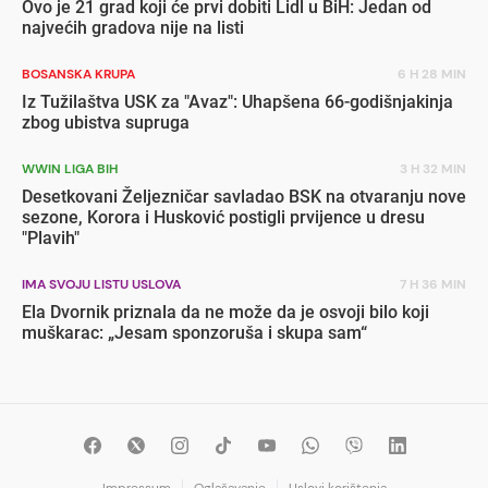
Ovo je 21 grad koji će prvi dobiti Lidl u BiH: Jedan od
najvećih gradova nije na listi
BOSANSKA KRUPA
6 H 28 MIN
Iz Tužilaštva USK za "Avaz": Uhapšena 66-godišnjakinja
zbog ubistva supruga
WWIN LIGA BIH
3 H 32 MIN
Desetkovani Željezničar savladao BSK na otvaranju nove
sezone, Korora i Husković postigli prvijence u dresu
"Plavih"
IMA SVOJU LISTU USLOVA
7 H 36 MIN
Ela Dvornik priznala da ne može da je osvoji bilo koji
muškarac: „Jesam sponzoruša i skupa sam“