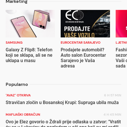
Marketing
SAMSUNG
EUROCENTAR SARAJEVO
LJETN
Galaxy Z Flip8: Telefon
Prodajete automobil?
Fashi
koji se sklapa, ali se ne
Auto salon Eurocentar
sezon
uklapa u masu
Sarajevo je Vaša
Vaši 
adresa
sada 
popu
Popularno
"AVAZ" OTKRIVA
6 H 57 MIN
Stravičan zločin u Bosanskoj Krupi: Supruga ubila muža
MAFIJAŠKI OBRAČUN
4 H 45 MIN
Ovo je Elez govorio o Ždrali prije odlaska u zatvor: "Vratit