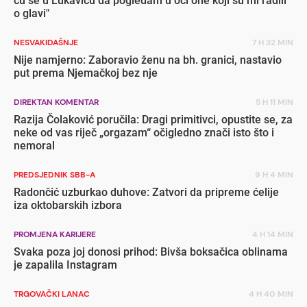
ću se u Lukavicu da pogledam u oči one koji su mi radili
o glavi"
NESVAKIDAŠNJE
7 H 32 MIN
Nije namjerno: Zaboravio ženu na bh. granici, nastavio
put prema Njemačkoj bez nje
DIREKTAN KOMENTAR
5 H 11 MIN
Razija Čolaković poručila: Dragi primitivci, opustite se, za
neke od vas riječ „orgazam“ očigledno znači isto što i
nemoral
PREDSJEDNIK SBB-A
9 H 4 MIN
Radončić uzburkao duhove: Zatvori da pripreme ćelije
iza oktobarskih izbora
PROMJENA KARIJERE
4 H 14 MIN
Svaka poza joj donosi prihod: Bivša boksačica oblinama
je zapalila Instagram
TRGOVAČKI LANAC
4 H 40 MIN