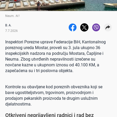
Neum
.
N1
B. A.
7.7.2026
Inspektori Porezne uprave Federacije BiH, Kantonalnog
poreznog ureda Mostar, proveli su 3. jula ukupno 36
inspekcijskih nadzora na području Mostara, Čapljine i
Neuma. Zbog utvrđenih nepravilnosti izrečene su
novčane kazne u ukupnom iznosu od 40.100 KM, a
zapečaćena su i tri poslovna objekta.
Kontrole su obavljene kod poreznih obveznika koji se
bave ugostiteljstvom, trgovinom, proizvodnjom i
prodajom pekarskih proizvoda te drugim uslužnim
djelatnostima.
Otkriveni neprijavljeni radnici i rad bez