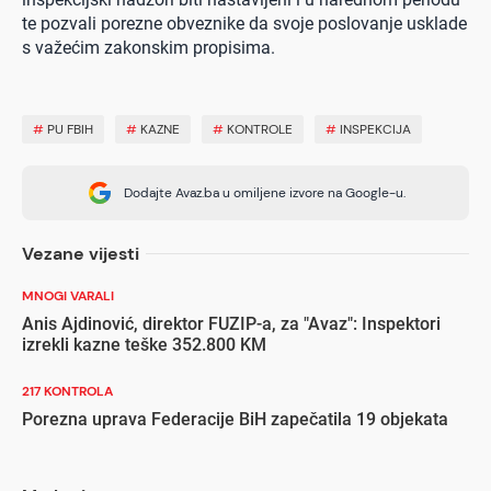
te pozvali porezne obveznike da svoje poslovanje usklade
s važećim zakonskim propisima.
#
PU FBIH
#
KAZNE
#
KONTROLE
#
INSPEKCIJA
Dodajte Avaz.ba u omiljene izvore na Google-u.
Vezane vijesti
MNOGI VARALI
Anis Ajdinović, direktor FUZIP-a, za "Avaz": Inspektori
izrekli kazne teške 352.800 KM
217 KONTROLA
Porezna uprava Federacije BiH zapečatila 19 objekata