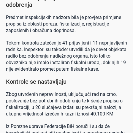
odobrenja
Predmet inspekcijskih nadzora bila je provjera primjene
propisa iz oblasti poreza, fiskalizacije, registracije
zaposlenih i obračuna doprinosa.
Tokom kontrola zatečen je 41 prijavljeni i 11 neprijavljenih
radnika. Inspektori su također utvrdili da je devet objekata
radilo bez odobrenja nadležnog organa, isto toliko
obveznika nije imalo instaliran fiskalni uređaj, dok njih 19
nije evidentiralo promet putem fiskalne kase.
Kontrole se nastavljaju
Zbog utvrđenih nepravilnosti, uključujući rad na crno,
poslovanje bez potrebnih odobrenja te kršenje propisa o
fiskalizaciji, u 20 slučajeva izdati su prekršajni nalozi, a
ukupna vrijednost izrečenih kazni iznosi 40.100 KM.
Iz Porezne uprave Federacije BiH poručili su da će
inspekcijski nadzori biti nastavljeni i u narednom periodu