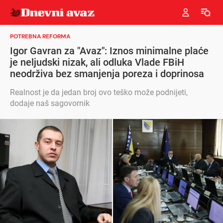
POTREBNA REFORMA
Igor Gavran za "Avaz": Iznos minimalne plaće
je neljudski nizak, ali odluka Vlade FBiH
neodrživa bez smanjenja poreza i doprinosa
Realnost je da jedan broj ovo teško može podnijeti,
dodaje naš sagovornik