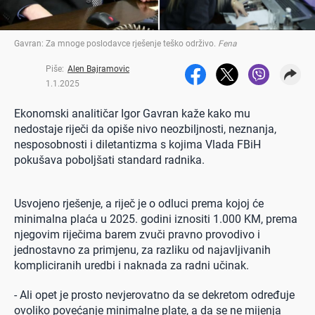
Gavran: Za mnoge poslodavce rješenje teško održivo
.
Fena
Piše:
Alen Bajramovic
1.1.2025
Ekonomski analitičar Igor Gavran kaže kako mu
nedostaje riječi da opiše nivo neozbiljnosti, neznanja,
nesposobnosti i diletantizma s kojima Vlada FBiH
pokušava poboljšati standard radnika.
Usvojeno rješenje, a riječ je o odluci prema kojoj će
minimalna plaća u 2025. godini iznositi 1.000 KM, prema
njegovim riječima barem zvuči pravno provodivo i
jednostavno za primjenu, za razliku od najavljivanih
kompliciranih uredbi i naknada za radni učinak.
- Ali opet je prosto nevjerovatno da se dekretom određuje
ovoliko povećanje minimalne plate, a da se ne mijenja