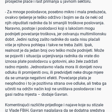
prosječne plaće i rast primanja u javnom sektoru.
- Za mnoge poslodavce, posebno mikro i mala preduzeća,
ovakvo rješenje je teško održivo i bojim se da će neki od
njih otpuštati radnike da bi smanjili troškove poslovanja.
Naravno, postoje i poslodavci koji s lakoćom mogu
podnijeti povećanje troškova, jer ostvaruju multimilionsku
dobit. Jedini razlog zašto radnike do sada nisu plaćali
više je njihova pohlepa i takve ne treba žaliti. Ipak,
realnost je da jedan broj ovo teško može podnijeti. Može
se pojaviti i situacija ucjenjivanja radnika da vrate dio
iznosa plate poslodavcu u gotovini, ako žele zadržati
radno mjesto. Jednostavno vlada mora ili donijeti novu
odluku ili promijeniti ovu, ili predvidjeti neke druge mjere
da se umanje negativni efekti. Povećanje plata je
neophodno i to je pozitivna strana ove odluke, ali treba ga
učiniti na održiv način koji ne uništava poslodavce i ne
gasi radna mjesta – dodaje Gavran.
Komentirajući različite prijedloge i najave koje su stizale
iz Vlade FBiH, Gavran naglašava da se dodatna sredstva