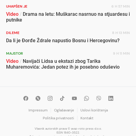
UHAPŠEN JE
6 H 57 MIN
Video
/
Drama na letu: Muškarac nasrnuo na stjuardesu i
putnike
DILEME
8 H 13 MIN
Da li je Đorđe Ždrale napustio Bosnu i Hercegovinu?
MAJSTOR
9 H 11 MIN
Video
/
Navijači Lidsa u ekstazi zbog Tarika
Muharemovića: Jedan potez ih je posebno oduševio
Impressum
Oglašavanje
Uslovi korištenja
Politika privatnosti
Kontakt
Vlasnik autorskih prava © avaz-roto press d.o.o.
ISSN 1840-3522.