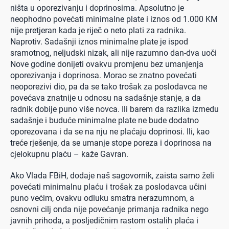
ništa u oporezivanju i doprinosima. Apsolutno je
neophodno povećati minimalne plate i iznos od 1.000 KM
nije pretjeran kada je riječ o neto plati za radnika.
Naprotiv. Sadašnji iznos minimalne plate je ispod
sramotnog, neljudski nizak, ali nije razumno dan-dva uoči
Nove godine donijeti ovakvu promjenu bez umanjenja
oporezivanja i doprinosa. Morao se znatno povećati
neoporezivi dio, pa da se tako trošak za poslodavca ne
povećava znatnije u odnosu na sadašnje stanje, a da
radnik dobije puno više novca. Ili barem da razlika izmedu
sadašnje i buduće minimalne plate ne bude dodatno
oporezovana i da se na nju ne plaćaju doprinosi. Ili, kao
treće rješenje, da se umanje stope poreza i doprinosa na
cjelokupnu plaću – kaže Gavran.
Ako Vlada FBiH, dodaje naš sagovornik, zaista samo želi
povećati minimalnu plaću i trošak za poslodavca učini
puno većim, ovakvu odluku smatra nerazumnom, a
osnovni cilj onda nije povećanje primanja radnika nego
javnih prihoda, a posljedičnim rastom ostalih plaća i