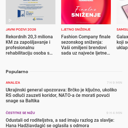
JAVNI POZIVI 2026
LJETNO SNIŽENJE
SAMS
Rekordnih 20,3 miliona
Fashion Company finale
Galax
KM za zapošljavanje i
sezonskog sniženja:
koji s
profesionalnu
Vaši omiljeni brendovi
ukla
rehabilitaciju osoba s
sada uz najveće ljetne
invaliditetom
popuste
Popularno
ANALIZA
7 H 9 MIN
Ukrajinski general upozorava: Brčko je ključno, ukoliko
RS odluči zauzeti koridor, NATO-a će morati povući
snage sa Baltika
ČESTITKE SE NIŽU
9 H 4 MIN
Odustali od roditeljstva, a sad imaju razlog za slavlje:
Hana Hadžiavdagić se oglasila s odmora