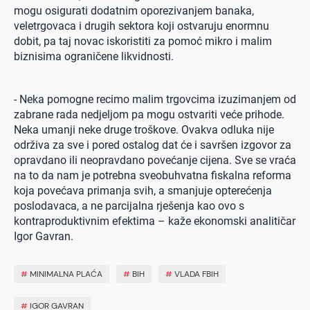
mogu osigurati dodatnim oporezivanjem banaka,
veletrgovaca i drugih sektora koji ostvaruju enormnu
dobit, pa taj novac iskoristiti za pomoć mikro i malim
biznisima ograničene likvidnosti.
- Neka pomogne recimo malim trgovcima izuzimanjem od
zabrane rada nedjeljom pa mogu ostvariti veće prihode.
Neka umanji neke druge troškove. Ovakva odluka nije
održiva za sve i pored ostalog dat će i savršen izgovor za
opravdano ili neopravdano povećanje cijena. Sve se vraća
na to da nam je potrebna sveobuhvatna fiskalna reforma
koja povećava primanja svih, a smanjuje opterećenja
poslodavaca, a ne parcijalna rješenja kao ovo s
kontraproduktivnim efektima – kaže ekonomski analitičar
Igor Gavran.
#
MINIMALNA PLAĆA
#
BIH
#
VLADA FBIH
#
IGOR GAVRAN