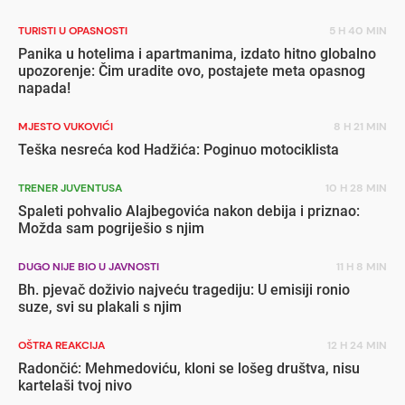
TURISTI U OPASNOSTI
5 H 40 MIN
Panika u hotelima i apartmanima, izdato hitno globalno
upozorenje: Čim uradite ovo, postajete meta opasnog
napada!
MJESTO VUKOVIĆI
8 H 21 MIN
Teška nesreća kod Hadžića: Poginuo motociklista
TRENER JUVENTUSA
10 H 28 MIN
Spaleti pohvalio Alajbegovića nakon debija i priznao:
Možda sam pogriješio s njim
DUGO NIJE BIO U JAVNOSTI
11 H 8 MIN
Bh. pjevač doživio najveću tragediju: U emisiji ronio
suze, svi su plakali s njim
OŠTRA REAKCIJA
12 H 24 MIN
Radončić: Mehmedoviću, kloni se lošeg društva, nisu
kartelaši tvoj nivo