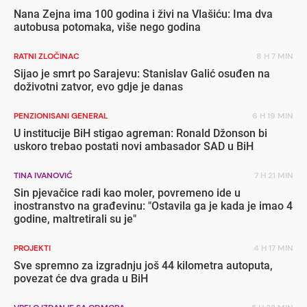
Nana Zejna ima 100 godina i živi na Vlašiću: Ima dva
autobusa potomaka, više nego godina
RATNI ZLOČINAC
8 H 7 MIN
Sijao je smrt po Sarajevu: Stanislav Galić osuđen na
doživotni zatvor, evo gdje je danas
PENZIONISANI GENERAL
6 H 19 MIN
U institucije BiH stigao agreman: Ronald Džonson bi
uskoro trebao postati novi ambasador SAD u BiH
TINA IVANOVIĆ
7 H 21 MIN
Sin pjevačice radi kao moler, povremeno ide u
inostranstvo na građevinu: "Ostavila ga je kada je imao 4
godine, maltretirali su je"
PROJEKTI
4 H 17 MIN
Sve spremno za izgradnju još 44 kilometra autoputa,
povezat će dva grada u BiH