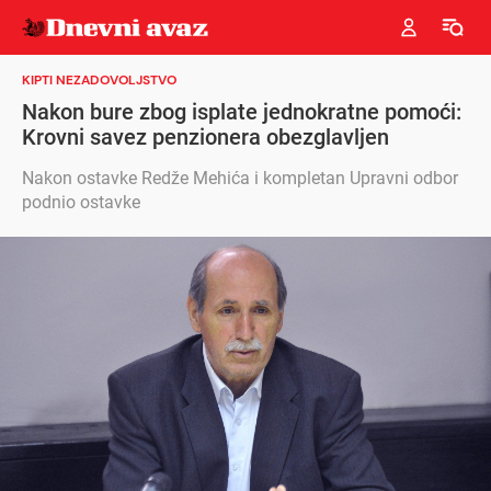
KIPTI NEZADOVOLJSTVO
Nakon bure zbog isplate jednokratne pomoći:
Krovni savez penzionera obezglavljen
Nakon ostavke Redže Mehića i kompletan Upravni odbor
podnio ostavke