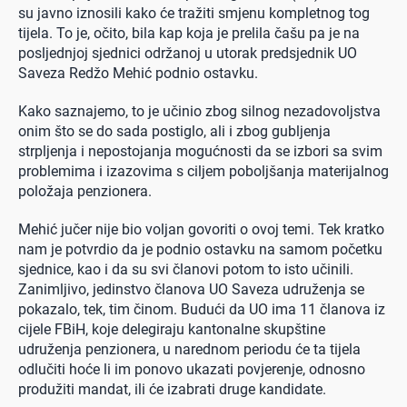
su javno iznosili kako će tražiti smjenu kompletnog tog
tijela. To je, očito, bila kap koja je prelila čašu pa je na
posljednjoj sjednici održanoj u utorak predsjednik UO
Saveza Redžo Mehić podnio ostavku.
Kako saznajemo, to je učinio zbog silnog nezadovoljstva
onim što se do sada postiglo, ali i zbog gubljenja
strpljenja i nepostojanja mogućnosti da se izbori sa svim
problemima i izazovima s ciljem poboljšanja materijalnog
položaja penzionera.
Mehić jučer nije bio voljan govoriti o ovoj temi. Tek kratko
nam je potvrdio da je podnio ostavku na samom početku
sjednice, kao i da su svi članovi potom to isto učinili.
Zanimljivo, jedinstvo članova UO Saveza udruženja se
pokazalo, tek, tim činom. Budući da UO ima 11 članova iz
cijele FBiH, koje delegiraju kantonalne skupštine
udruženja penzionera, u narednom periodu će ta tijela
odlučiti hoće li im ponovo ukazati povjerenje, odnosno
produžiti mandat, ili će izabrati druge kandidate.