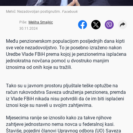
Mehić: Nezadovoljan postignutim
.
Facebook
Piše:
Meliha Smajkic
30.11.2024
Među penzionerskom populacijom posljednjih dana kipti
sve veće nezadovoljstvo. To je posebno izraženo nakon
Uredbe Vlade FBiH prema kojoj je penzionerima isplaćena
jednokratna novčana pomoć u dvostruko manjim
iznosima od onih koje su tražili.
Tako su u javnom prostoru pljuštale teške optužbe na
račun rukovodstva Saveza udruženja penzionera, premda
iz Vlade FBiH nikada nisu potvrdili da će im biti isplaćeni
iznosi koje su naveli u svojim zahtjevima.
Mjesecima ranije se iznosilo kako za takve njihove
zahtjeve jednostavno nema novca u federalnoj kasi.
Štaviše, pojedini članovi Upravnog odbora (UO) Saveza