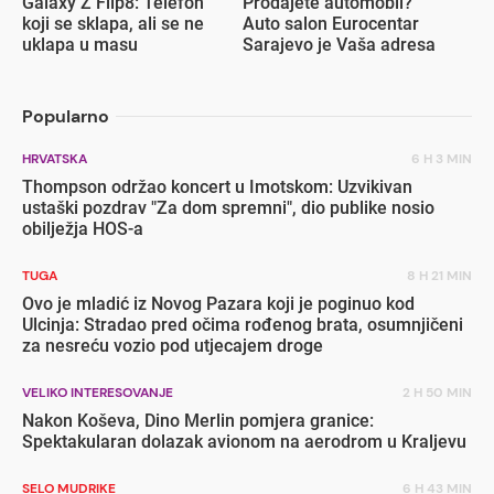
Galaxy Z Flip8: Telefon
Prodajete automobil?
koji se sklapa, ali se ne
Auto salon Eurocentar
uklapa u masu
Sarajevo je Vaša adresa
Popularno
HRVATSKA
6 H 3 MIN
Thompson održao koncert u Imotskom: Uzvikivan
ustaški pozdrav "Za dom spremni", dio publike nosio
obilježja HOS-a
TUGA
8 H 21 MIN
Ovo je mladić iz Novog Pazara koji je poginuo kod
Ulcinja: Stradao pred očima rođenog brata, osumnjičeni
za nesreću vozio pod utjecajem droge
VELIKO INTERESOVANJE
2 H 50 MIN
Nakon Koševa, Dino Merlin pomjera granice:
Spektakularan dolazak avionom na aerodrom u Kraljevu
SELO MUDRIKE
6 H 43 MIN