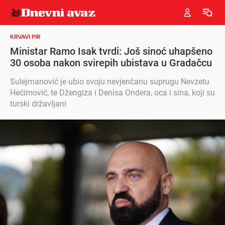
KRVAVI PIR
Ministar Ramo Isak tvrdi: Još sinoć uhapšeno
30 osoba nakon svirepih ubistava u Gradačcu
Sulejmanović je ubio svoju nevjenčanu suprugu Nevzetu
Hećimović, te Džengiza i Denisa Ondera, oca i sina, koji su
turski državljani