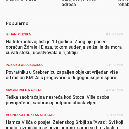
adresa
rehab
inval
Popularno
IZ HAN PIJESKA
6 H 41 MIN
Na Interpolovoj listi je 10 godina: Zbog nje počeo
obračun Ždrale i Eleza, tokom suđenja se žalila da mora
čuvati stoku, učestvovala u rijalitiju
POŽAR U GRUJIČIĆIMA
7 H 16 MIN
Povratniku u Srebrenicu zapaljen objekat vrijedan više
od milion KM: Alić progovorio o dugogodišnjem sporu
MAGISTRALNA CESTA
3 H 37 MIN
Teška saobraćajna nesreća kod Stoca: Više osoba
povrijeđeno, saobraćaj potpuno obustavljen
VOJNOPOLITIČKI ANALITIČAR
2 H 51 MIN
Hamza Višća o posjeti Zelenskog Srbiji za "Avaz": Svi koji
imalo razmišljaju se pozicioniraju, samo su bh. vlasti u