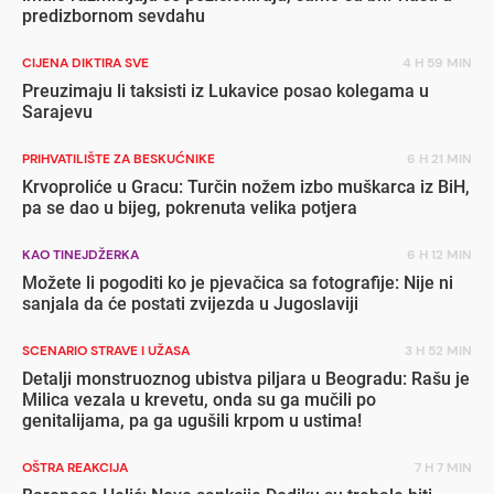
predizbornom sevdahu
CIJENA DIKTIRA SVE
4 H 59 MIN
Preuzimaju li taksisti iz Lukavice posao kolegama u
Sarajevu
PRIHVATILIŠTE ZA BESKUĆNIKE
6 H 21 MIN
Krvoproliće u Gracu: Turčin nožem izbo muškarca iz BiH,
pa se dao u bijeg, pokrenuta velika potjera
KAO TINEJDŽERKA
6 H 12 MIN
Možete li pogoditi ko je pjevačica sa fotografije: Nije ni
sanjala da će postati zvijezda u Jugoslaviji
SCENARIO STRAVE I UŽASA
3 H 52 MIN
Detalji monstruoznog ubistva piljara u Beogradu: Rašu je
Milica vezala u krevetu, onda su ga mučili po
genitalijama, pa ga ugušili krpom u ustima!
OŠTRA REAKCIJA
7 H 7 MIN