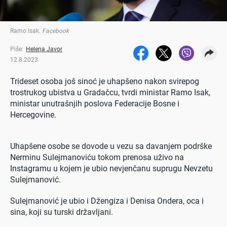
Ramo Isak
.
Facebook
Piše:
Helena Javor
12.8.2023
Trideset osoba još sinoć je uhapšeno nakon svirepog
trostrukog ubistva u Gradačcu, tvrdi ministar Ramo Isak,
ministar unutrašnjih poslova Federacije Bosne i
Hercegovine.
Uhapšene osobe se dovode u vezu sa davanjem podrške
Nerminu Sulejmanoviću tokom prenosa uživo na
Instagramu u kojem je ubio nevjenčanu suprugu Nevzetu
Sulejmanović.
Sulejmanović je ubio i Džengiza i Denisa Ondera, oca i
sina, koji su turski državljani.