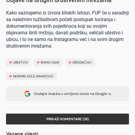
Kako saznajemo iz izvora bliskih istrazi, FUP će u saradnji
sa naležnim tužilaštvom početi postupak lociranja i
dokumentovanja svih pojedinaca koji su svojim
objavama širili mržnju, davali podršku, veličali ubistvo i
ubicu, i to ne samo na Instagramu već i na svim drugim
društvenim mrežama.
#
UBISTVO
#
RAMO ISAK
#
GRADAČAC
#
NERMIN SULEJMANOVIĆ
Dodajte Avaz.ba u omiljene izvore na Google-u.
PRIKAŽI KOMENTARE (18)
Vezane vijesti