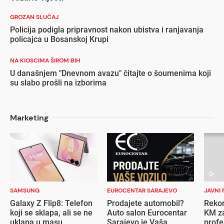
GROZAN SLUČAJ
Policija podigla pripravnost nakon ubistva i ranjavanja
policajca u Bosanskoj Krupi
NA KIOSCIMA ŠIROM BIH
U današnjem "Dnevnom avazu" čitajte o šoumenima koji
su slabo prošli na izborima
Marketing
SAMSUNG
EUROCENTAR SARAJEVO
JAVNI 
Galaxy Z Flip8: Telefon
Prodajete automobil?
Rekor
koji se sklapa, ali se ne
Auto salon Eurocentar
KM za
uklapa u masu
Sarajevo je Vaša
profe