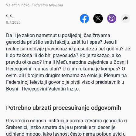
Valentin Incko
.
Federalna televizija
S. S.
8.7.2026
Da li je zakon nametnut u posljednji čas žrtvama
genocida priuštio satisfakciju, zaštitu i spas? Jesu li
realne samo dvije pravosnažne presude za pet godina? Je
li do zakona ili do bh. pravosuđa? Ko je zakazao, a ko
pravdu otkazao? Ima li Međunarodna zajednica u Bosni i
Hercegovini i danas plan? U čijim rukama je kompas? O
ovim, ali i brojnim drugim temama za emisiju Plenum na
Federalnoj televiziji govorio je bivši visoki predstavnik u
Bosni i Hercegovini Valentin Inzko.
Potrebno ubrzati procesuiranje odgovornih
Govoreći o odnosu institucija prema žrtvama genocida u
Srebrenici, Inzko smatra da je u protekle tri decenije
učinjeno mnogo, iako javnost često nema potpun uvid u