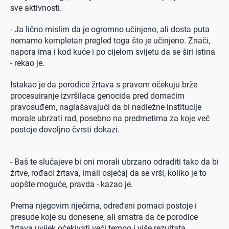
sve aktivnosti.
- Ja lično mislim da je ogromno učinjeno, ali dosta puta
nemamo kompletan pregled toga što je učinjeno. Znači,
napora ima i kod kuće i po cijelom svijetu da se širi istina
- rekao je.
Istakao je da porodice žrtava s pravom očekuju brže
procesuiranje izvršilaca genocida pred domaćim
pravosuđem, naglašavajući da bi nadležne institucije
morale ubrzati rad, posebno na predmetima za koje već
postoje dovoljno čvrsti dokazi.
0 seconds of 0 seconds
- Baš te slučajeve bi oni morali ubrzano odraditi tako da bi
žrtve, rođaci žrtava, imali osjećaj da se vrši, koliko je to
uopšte moguće, pravda - kazao je.
Prema njegovim riječima, određeni pomaci postoje i
presude koje su donesene, ali smatra da će porodice
žrtava uvijek očekivati veći tempo i više rezultata.