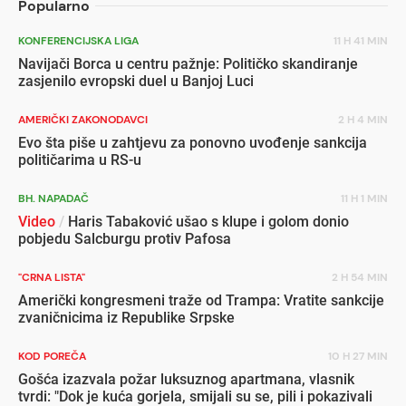
Popularno
KONFERENCIJSKA LIGA
11 H 41 MIN
Navijači Borca u centru pažnje: Političko skandiranje
zasjenilo evropski duel u Banjoj Luci
AMERIČKI ZAKONODAVCI
2 H 4 MIN
Evo šta piše u zahtjevu za ponovno uvođenje sankcija
političarima u RS-u
BH. NAPADAČ
11 H 1 MIN
Video
/
Haris Tabaković ušao s klupe i golom donio
pobjedu Salcburgu protiv Pafosa
"CRNA LISTA"
2 H 54 MIN
Američki kongresmeni traže od Trampa: Vratite sankcije
zvaničnicima iz Republike Srpske
KOD POREČA
10 H 27 MIN
Gošća izazvala požar luksuznog apartmana, vlasnik
tvrdi: "Dok je kuća gorjela, smijali su se, pili i pokazivali