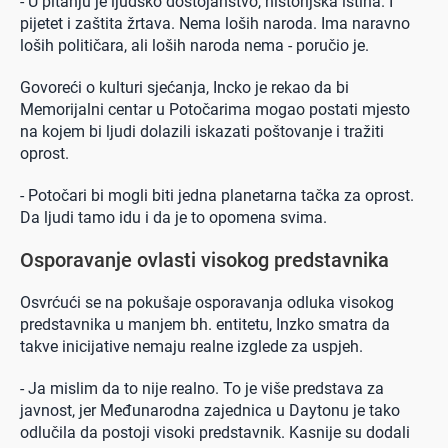
- U pitanju je ljudsko dostojanstvo, historijska istina. I
pijetet i zaštita žrtava. Nema loših naroda. Ima naravno
loših političara, ali loših naroda nema - poručio je.
Govoreći o kulturi sjećanja, Incko je rekao da bi
Memorijalni centar u Potočarima mogao postati mjesto
na kojem bi ljudi dolazili iskazati poštovanje i tražiti
oprost.
- Potočari bi mogli biti jedna planetarna tačka za oprost.
Da ljudi tamo idu i da je to opomena svima.
Osporavanje ovlasti visokog predstavnika
Osvrćući se na pokušaje osporavanja odluka visokog
predstavnika u manjem bh. entitetu, Inzko smatra da
takve inicijative nemaju realne izglede za uspjeh.
- Ja mislim da to nije realno. To je više predstava za
javnost, jer Međunarodna zajednica u Daytonu je tako
odlučila da postoji visoki predstavnik. Kasnije su dodali