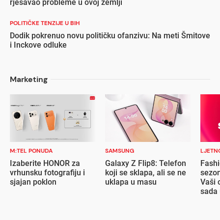
rješavao probleme u ovoj zemlji
POLITIČKE TENZIJE U BIH
Dodik pokrenuo novu političku ofanzivu: Na meti Šmitove
i Inckove odluke
Marketing
M:TEL PONUDA
SAMSUNG
LJETN
Izaberite HONOR za
Galaxy Z Flip8: Telefon
Fashi
vrhunsku fotografiju i
koji se sklapa, ali se ne
sezon
sjajan poklon
uklapa u masu
Vaši 
sada 
popu