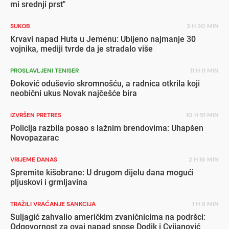
mi srednji prst"
SUKOB
3 H 30 MIN
Krvavi napad Huta u Jemenu: Ubijeno najmanje 30
vojnika, mediji tvrde da je stradalo više
PROSLAVLJENI TENISER
11 H 11 MIN
Đoković oduševio skromnošću, a radnica otkrila koji
neobični ukus Novak najčešće bira
IZVRŠEN PRETRES
10 H 51 MIN
Policija razbila posao s lažnim brendovima: Uhapšen
Novopazarac
VRIJEME DANAS
2 H 16 MIN
Spremite kišobrane: U drugom dijelu dana mogući
pljuskovi i grmljavina
TRAŽILI VRAĆANJE SANKCIJA
1 H 9 MIN
Suljagić zahvalio američkim zvaničnicima na podršci:
Odgovornost za ovaj napad snose Dodik i Cvijanović