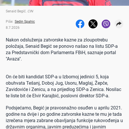
Senaid Begić
.
CIN
Piše:
Sedin Spahic
8.7.2026
Nakon odsluženja zatvorske kazne za zloupotrebu
položaja, Senaid Begić se ponovo našao na listu SDP-a
za Predstavnički dom Parlamenta FBiH, saznaje portal
"Avaza".
On će biti kandidat SDP-a u Izbornoj jedinici 5, koja
obuhvata Tešanj, Doboj Jug, Usoru, Maglaj, Žepče,
Zavidoviće i Zenicu, a na prijedlog SDP-a Zenica. Nosilac
te liste bit će Elvir Karajbić, poslovni direktor SDP-a.
Podsjećamo, Begić je pravosnažno osuđen u aprilu 2021.
godine na dvije i po godine zatvorske kazne te mu je tada
izrečena mjera zabrane obavljanja funkcije rukovođenja u
državnim organima, javnim preduzećima i javnim