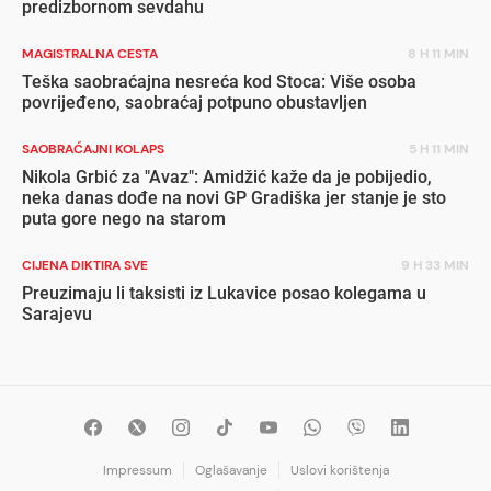
predizbornom sevdahu
MAGISTRALNA CESTA
8 H 11 MIN
Teška saobraćajna nesreća kod Stoca: Više osoba
povrijeđeno, saobraćaj potpuno obustavljen
SAOBRAĆAJNI KOLAPS
5 H 11 MIN
Nikola Grbić za "Avaz": Amidžić kaže da je pobijedio,
neka danas dođe na novi GP Gradiška jer stanje je sto
puta gore nego na starom
CIJENA DIKTIRA SVE
9 H 33 MIN
Preuzimaju li taksisti iz Lukavice posao kolegama u
Sarajevu
Impressum
Oglašavanje
Uslovi korištenja