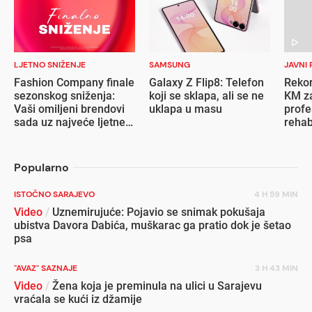
LJETNO SNIŽENJE
SAMSUNG
JAVNI 
Fashion Company finale
Galaxy Z Flip8: Telefon
Rekor
sezonskog sniženja:
koji se sklapa, ali se ne
KM za
Vaši omiljeni brendovi
uklapa u masu
profe
sada uz najveće ljetne
rehab
popuste
inval
Popularno
ISTOČNO SARAJEVO
4 H 59 MIN
Video
/
Uznemirujuće: Pojavio se snimak pokušaja
ubistva Davora Dabića, muškarac ga pratio dok je šetao
psa
"AVAZ" SAZNAJE
3 H 43 MIN
Video
/
Žena koja je preminula na ulici u Sarajevu
vraćala se kući iz džamije