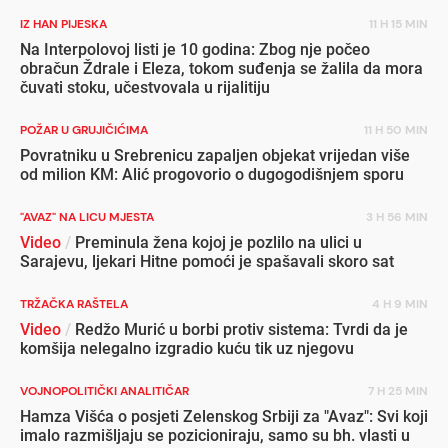
IZ HAN PIJESKA
11 H 15 MIN
Na Interpolovoj listi je 10 godina: Zbog nje počeo
obračun Ždrale i Eleza, tokom suđenja se žalila da mora
čuvati stoku, učestvovala u rijalitiju
POŽAR U GRUJIČIĆIMA
11 H 50 MIN
Povratniku u Srebrenicu zapaljen objekat vrijedan više
od milion KM: Alić progovorio o dugogodišnjem sporu
"AVAZ" NA LICU MJESTA
3 H 56 MIN
Video
/
Preminula žena kojoj je pozlilo na ulici u
Sarajevu, ljekari Hitne pomoći je spašavali skoro sat
TRŽAČKA RAŠTELA
4 H 9 MIN
Video
/
Redžo Murić u borbi protiv sistema: Tvrdi da je
komšija nelegalno izgradio kuću tik uz njegovu
VOJNOPOLITIČKI ANALITIČAR
7 H 25 MIN
Hamza Višća o posjeti Zelenskog Srbiji za "Avaz": Svi koji
imalo razmišljaju se pozicioniraju, samo su bh. vlasti u