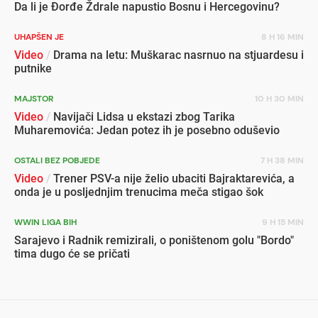
Da li je Đorđe Ždrale napustio Bosnu i Hercegovinu?
UHAPŠEN JE
8 H 16 MIN
Video
/
Drama na letu: Muškarac nasrnuo na stjuardesu i
putnike
MAJSTOR
10 H 30 MIN
Video
/
Navijači Lidsa u ekstazi zbog Tarika
Muharemovića: Jedan potez ih je posebno oduševio
OSTALI BEZ POBJEDE
7 H 38 MIN
Video
/
Trener PSV-a nije želio ubaciti Bajraktarevića, a
onda je u posljednjim trenucima meča stigao šok
WWIN LIGA BIH
9 H 15 MIN
Sarajevo i Radnik remizirali, o poništenom golu "Bordo"
tima dugo će se pričati