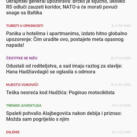
Ukrajinski general upozorava: Brčko je ključno, ukoliko
RS odluči zauzeti koridor, NATO-a će morati povući
snage sa Baltika
TURISTI U OPASNOSTI
6 H 59 MIN
Panika u hotelima i apartmanima, izdato hitno globalno
upozorenje: Čim uradite ovo, postajete meta opasnog
napada!
ČESTITKE SE NIŽU
10 H 23 MIN
Odustali od roditeljstva, a sad imaju razlog za slavlje:
Hana Hadžiavdagić se oglasila s odmora
MJESTO VUKOVIĆI
9 H 40 MIN
Teška nesreća kod Hadžića: Poginuo motociklista
TRENER JUVENTUSA
11 H 47 MIN
Spaleti pohvalio Alajbegovića nakon debija i priznao:
Možda sam pogriješio s njim
DILEME
9 H 32 MIN