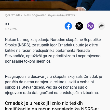
Igor Crnadak : Neću odgovarati
.
Dejan Rakita/PIXSELL
D. E.
8.7.2026
Nakon burnog zasjedanja Narodne skupštine Republike
Srpske (NSRS), zastupnik Igor Crnadak uputio je oštre
kritike na račun predsjednika parlamenta Nenada
Stevandića, optuživši ga za primitivizam i neprimjereno
ponašanje tokom sjednice.
Reagirajući na dešavanja u skupštinskoj sali, Crnadak je
poručio da nema namjeru direktno ulaziti u verbalni
sukob sa Stevandićem, već da će konačni sud o
njegovom radu dati građani na predstojećim izborima.
Crnadak je u reakciji iznio niz teških
kvalifikacija na račun predsjednika NSRS-a: