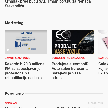
Crnadak pred put u SAD: Imam poruku za Nenada
Stevandića
Marketing
JAVNI POZIVI 2026
EUROCENTAR SARAJEVO
SAMS
Rekordnih 20,3 miliona
Prodajete automobil?
Galax
KM za zapošljavanje i
Auto salon Eurocentar
koji s
profesionalnu
Sarajevo je Vaša
ukla
rehabilitaciju osoba s
adresa
invaliditetom
Popularno
ANALIZA
8 H 28 MIN