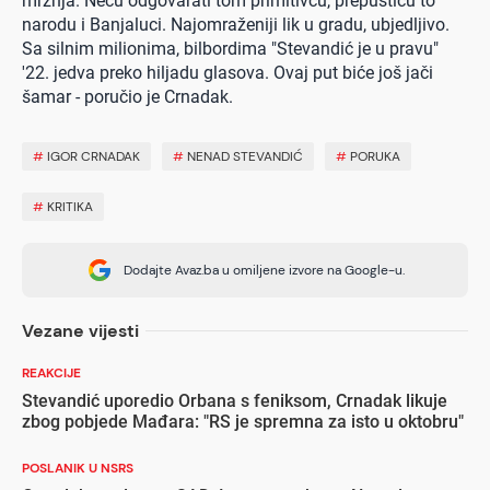
mržnja. Neću odgovarati tom primitivcu, prepustiću to
narodu i Banjaluci. Najomraženiji lik u gradu, ubjedljivo.
Sa silnim milionima, bilbordima "Stevandić je u pravu"
'22. jedva preko hiljadu glasova. Ovaj put biće još jači
šamar - poručio je Crnadak.
#
IGOR CRNADAK
#
NENAD STEVANDIĆ
#
PORUKA
#
KRITIKA
Dodajte Avaz.ba u omiljene izvore na Google-u.
Vezane vijesti
REAKCIJE
Stevandić uporedio Orbana s feniksom, Crnadak likuje
zbog pobjede Mađara: "RS je spremna za isto u oktobru"
POSLANIK U NSRS