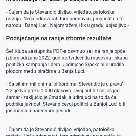
- Čujem da je Stevandić divljao, vrijeđao, patološka
mržnja. Neću odgovarati tom primitivcu, prepustit ću to
narodu i Banaj Luci. Najomraženiji lik u gradu, ubjedljivo -
Podsjećanje na ranije izborne rezultate
Šef Kluba zastupnika PDP-a osvrnuo se i na ranije opće
izbore održane 2022. godine, tvrdeći da masovna i skupa
politička kampanja lidera Ujedinjene Srpske nije urodila
plodom među biračima u Banja Luci.
- Sa silnim milionima, bilbordima 'Stevandić je u pravu'
'22. jedva preko 1.000 glasova. Ovaj put bit će još jači
šamar - zaključio je Crnadak, aludirajući na to da će
podrška javnosti Stevandićevoj politici u Banjoj Luci biti
još manja u narednom periodu.
- Čujem da je Stevandić divljao, vrijeđao, patološka