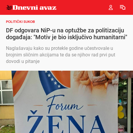
POLITIČKI SUKOB
DF odgovara NiP-u na optužbe za politizaciju
događaja: "Motiv je bio isključivo humanitarni"
Naglašavaju kako su protekle godine učestvovale u
brojnim sličnim akcijama te da se njihov rad prvi put
dovodi u pitanje