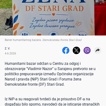
Baner humanitarnog bazara
.
Demokratska fronta Stari Grad
Z. V.
4.6.2026
Humanitarni bazar održan u Centru za odgoj i
obrazovanje "Vladimir Nazor" u Sarajevu pretvorio se u
političko prepucavanje između Općinske organizacije
Narod i pravda (NiP) Stari Grad i Foruma žena
Demokratske fronte (DF) Stari Grad.
Iz NiP-a su reagovali tvrdeći da je prisustvo DF-a na
događaju bilo sporno, navodeći da je isticanje stranačkih