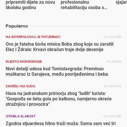
pripremiti dijete za novu
profesionalnu
sjaja
školsku godinu
rehabilitaciju osoba s
invaliditetom
Popularno
NA INTERPOLOVOJ JE POTJERNICI
9 H 29 MIN
Ovo je fatalna bivša misica Boba zbog koje su zaratili
Elez i Ždrale: Krvavi obračun traje dvije decenije
MJESTO MOKRONOGE
5 H 5 MIN
Novi detalji udesa kod Tomislavgrada: Preminuo
muškarac iz Sarajeva, među povrijeđenima i beba
ZAVRŠILI NA SUDU
9 H 57 MIN
Haos na jadranskom primorju zbog "ludih" turista:
"Gospođa se šeta gola po balkonu, namjerno okreće
stražnjicu i provocira"
OTKRILA SLABOST
4 H 46 MIN
Zgodna stjuardesa hitno traži muža: Sama sam već tri