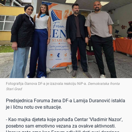
Fotografija članova DF-a je izazvala reakciju NiP-a
.
Demokratska fronta
Stari Grad
Predsjednica Foruma žena DF-a Lamija Duranović istakla
je i ličnu notu ove situacije.
- Kao majka djeteta koje pohađa Centar 'Vladimir Nazor',
posebno sam emotivno vezana za ovakve aktivnosti.