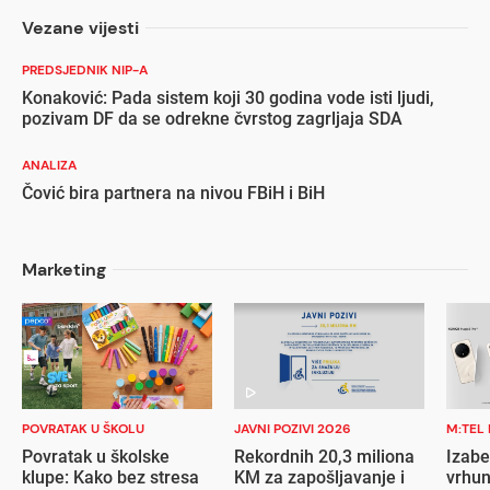
Vezane vijesti
PREDSJEDNIK NIP-A
Konaković: Pada sistem koji 30 godina vode isti ljudi,
pozivam DF da se odrekne čvrstog zagrljaja SDA
ANALIZA
Čović bira partnera na nivou FBiH i BiH
Marketing
POVRATAK U ŠKOLU
JAVNI POZIVI 2026
M:TEL
Povratak u školske
Rekordnih 20,3 miliona
Izabe
klupe: Kako bez stresa
KM za zapošljavanje i
vrhun