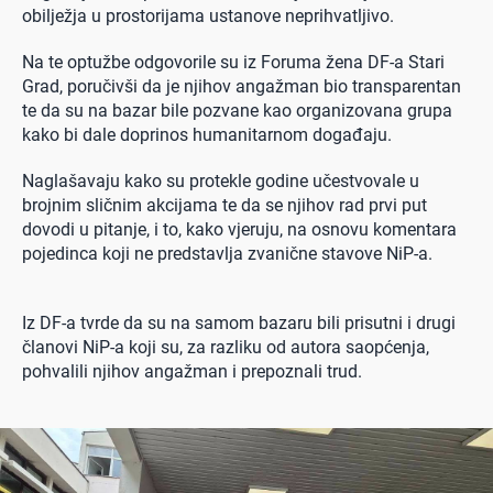
obilježja u prostorijama ustanove neprihvatljivo.
Na te optužbe odgovorile su iz Foruma žena DF-a Stari
Grad, poručivši da je njihov angažman bio transparentan
te da su na bazar bile pozvane kao organizovana grupa
kako bi dale doprinos humanitarnom događaju.
Naglašavaju kako su protekle godine učestvovale u
brojnim sličnim akcijama te da se njihov rad prvi put
dovodi u pitanje, i to, kako vjeruju, na osnovu komentara
pojedinca koji ne predstavlja zvanične stavove NiP-a.
0 seconds of 0 seconds
Iz DF-a tvrde da su na samom bazaru bili prisutni i drugi
članovi NiP-a koji su, za razliku od autora saopćenja,
pohvalili njihov angažman i prepoznali trud.