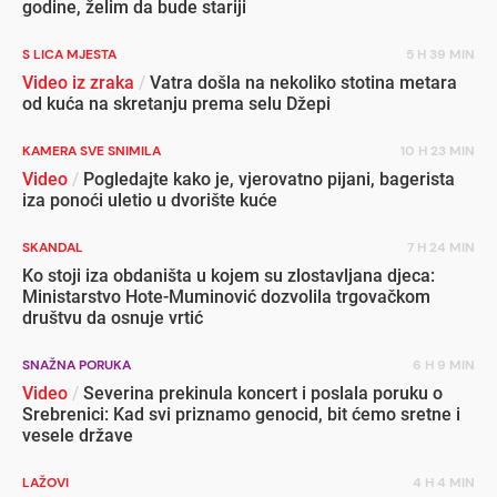
godine, želim da bude stariji
S LICA MJESTA
5 H 39 MIN
Video iz zraka
/
Vatra došla na nekoliko stotina metara
od kuća na skretanju prema selu Džepi
KAMERA SVE SNIMILA
10 H 23 MIN
Video
/
Pogledajte kako je, vjerovatno pijani, bagerista
iza ponoći uletio u dvorište kuće
SKANDAL
7 H 24 MIN
Ko stoji iza obdaništa u kojem su zlostavljana djeca:
Ministarstvo Hote-Muminović dozvolila trgovačkom
društvu da osnuje vrtić
SNAŽNA PORUKA
6 H 9 MIN
Video
/
Severina prekinula koncert i poslala poruku o
Srebrenici: Kad svi priznamo genocid, bit ćemo sretne i
vesele države
LAŽOVI
4 H 4 MIN