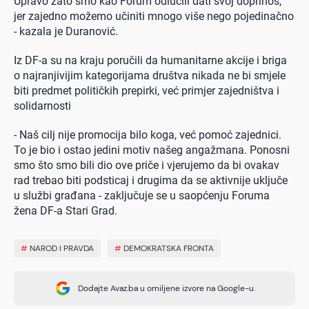
Upravo zato smo kao Forum odlučili dati svoj doprinos,
jer zajedno možemo učiniti mnogo više nego pojedinačno
- kazala je Duranović.
Iz DF-a su na kraju poručili da humanitarne akcije i briga
o najranjivijim kategorijama društva nikada ne bi smjele
biti predmet političkih prepirki, već primjer zajedništva i
solidarnosti
- Naš cilj nije promocija bilo koga, već pomoć zajednici.
To je bio i ostao jedini motiv našeg angažmana. Ponosni
smo što smo bili dio ove priče i vjerujemo da bi ovakav
rad trebao biti podsticaj i drugima da se aktivnije uključe
u službi građana - zaključuje se u saopćenju Foruma
žena DF-a Stari Grad.
#
NAROD I PRAVDA
#
DEMOKRATSKA FRONTA
Dodajte Avaz.ba u omiljene izvore na Google-u.