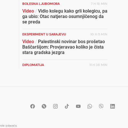
BOLESNA LJUBOMORA
7 H 18 MIN
Video
/
Vidio kolegu kako grli kolegicu, pa
ga ubio: Otac natjerao osumnjičenog da
se preda
EKSPERIMENT U SARAJEVU
10 H 5 MIN
Video
/
Palestinski novinar bos prošetao
Baščaršijom: Provjeravao koliko je čista
stara gradska jezgra
DIPLOMATIJA
11 H 38 MIN
Lice države u svijetu: Bh. diplomatija u
rasulu, a ministar na FB-u
NIKAD ELEGANTNIJA
8 H 35 MIN
Ana Ivanović blista: Nove fotografije
izazvale lavinu reakcija
t
PJEVAČICA
9 H 35 MIN
Tea Tairović se oglasila nakon
ole izdavača.
saobraćajne nesreće, pokazala kako