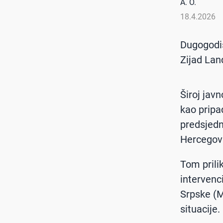
A. O.
18.4.2026
Dugogodiš
Zijad Lan
Široj jav
kao pripa
predsjedn
Hercegovi
Tom prili
intervenc
Srpske (M
situacije.