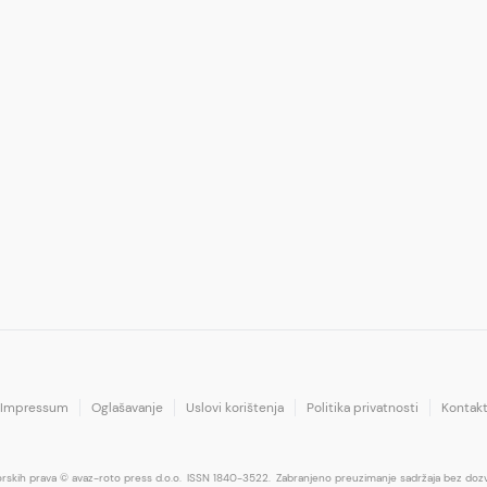
Impressum
Oglašavanje
Uslovi korištenja
Politika privatnosti
Kontak
orskih prava © avaz-roto press d.o.o.
ISSN 1840-3522.
Zabranjeno preuzimanje sadržaja bez dozv