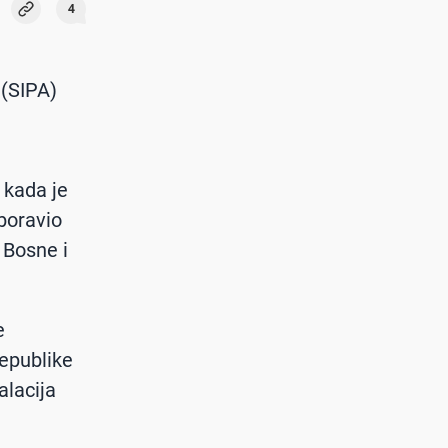
4
 (SIPA)
 kada je
 boravio
 Bosne i
e
Republike
alacija