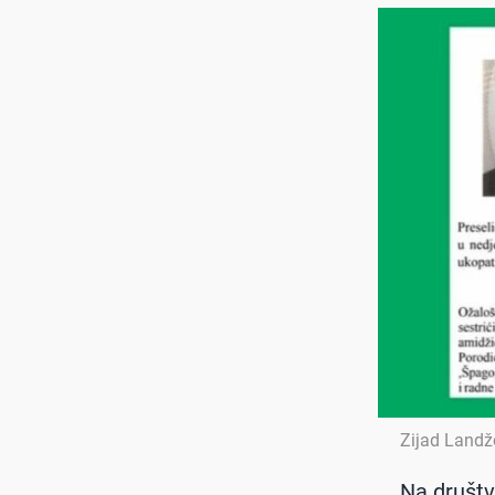
Zijad Landž
Na društv