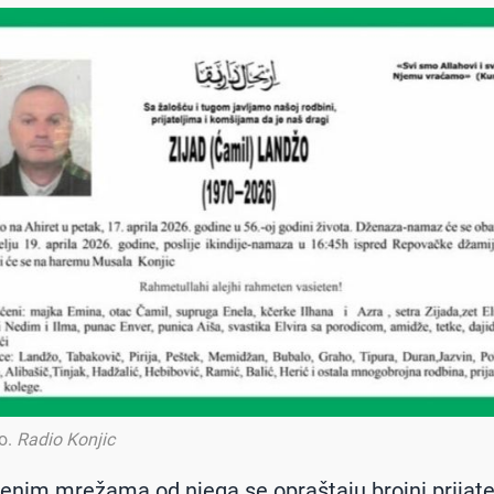
o
.
Radio Konjic
enim mrežama od njega se opraštaju brojni prijatelj