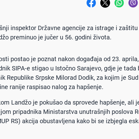
nji inspektor Državne agencije za istrage i zaštitu
džo preminuo je jučer u 56. godini života.
nosti postao je poznat nakon događaja od 23. aprila,
dnik SIPA-e stigao u Istočno Sarajevo, gdje je tada
ik Republike Srpske Milorad Dodik, za kojim je Sud
ne ranije raspisao nalog za hapšenje.
kom Landžo je pokušao da sprovede hapšenje, ali j
ijom pripadnika Ministarstva unutrašnjih poslova 
UP RS) akcija obustavljena kako bi se izbjegla esk