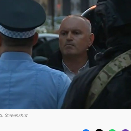
o
.
Screenshot