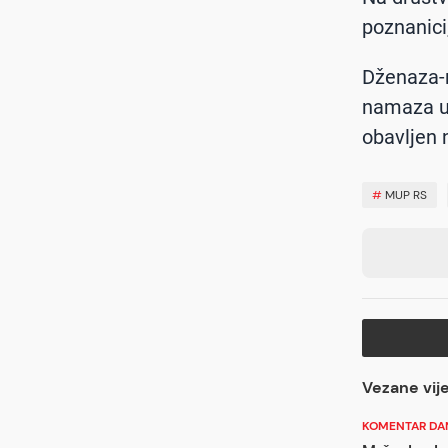
poznanici,
Dženaza-n
namaza u 
obavljen 
#
MUP RS
Vezane vije
KOMENTAR DA