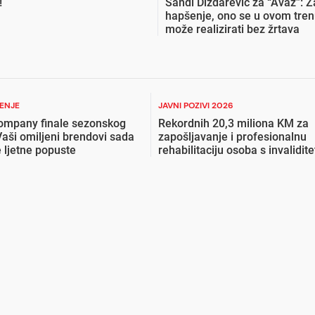
!
Sandi Dizdarević za “Avaz”: Z
hapšenje, ono se u ovom tren
može realizirati bez žrtava
ŽENJE
JAVNI POZIVI 2026
ompany finale sezonskog
Rekordnih 20,3 miliona KM za
Vaši omiljeni brendovi sada
zapošljavanje i profesionalnu
 ljetne popuste
rehabilitaciju osoba s invalidit