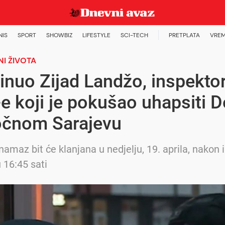
NIS
SPORT
SHOWBIZ
LIFESTYLE
SCI-TECH
PRETPLATA
VREM
NI ŽIVOTA
nuo Zijad Landžo, inspekto
e koji je pokušao uhapsiti 
točnom Sarajevu
amaz bit će klanjana u nedjelju, 19. aprila, nakon i
16:45 sati