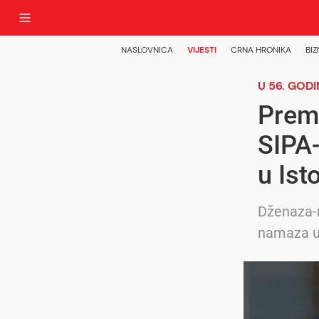
NASLOVNICA
VIJESTI
CRNA HRONIKA
BIZ
U 56. GODI
Premi
SIPA-
u Is
Dženaza-n
namaza u 