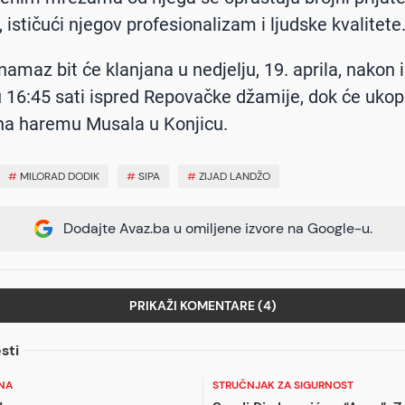
 ističući njegov profesionalizam i ljudske kvalitete
amaz bit će klanjana u nedjelju, 19. aprila, nakon i
16:45 sati ispred Repovačke džamije, dok će ukop 
na haremu Musala u Konjicu.
#
MILORAD DODIK
#
SIPA
#
ZIJAD LANDŽO
Dodajte Avaz.ba u omiljene izvore na Google-u.
PRIKAŽI KOMENTARE (4)
sti
NA
STRUČNJAK ZA SIGURNOST