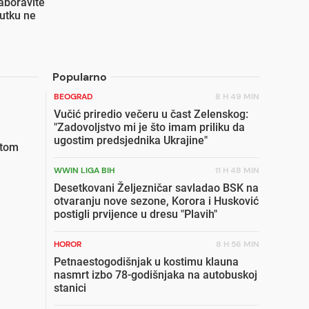
aboravite
utku ne
Popularno
BEOGRAD
8 H 49 MIN
Vučić priredio večeru u čast Zelenskog:
"Zadovoljstvo mi je što imam priliku da
ugostim predsjednika Ukrajine"
etom
WWIN LIGA BIH
11 H 48 MIN
Desetkovani Željezničar savladao BSK na
otvaranju nove sezone, Korora i Husković
postigli prvijence u dresu "Plavih"
HOROR
8 H 56 MIN
Petnaestogodišnjak u kostimu klauna
nasmrt izbo 78-godišnjaka na autobuskoj
stanici