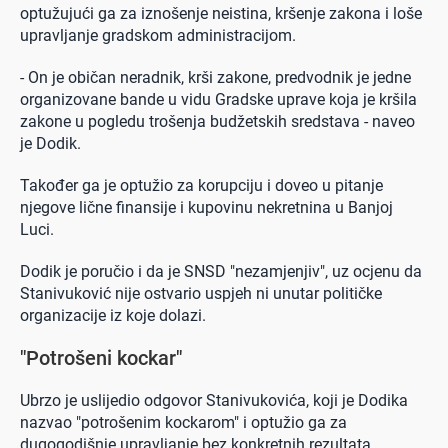
optužujući ga za iznošenje neistina, kršenje zakona i loše
upravljanje gradskom administracijom.
- On je običan neradnik, krši zakone, predvodnik je jedne
organizovane bande u vidu Gradske uprave koja je kršila
zakone u pogledu trošenja budžetskih sredstava - naveo
je Dodik.
Također ga je optužio za korupciju i doveo u pitanje
njegove lične finansije i kupovinu nekretnina u Banjoj
Luci.
Dodik je poručio i da je SNSD "nezamjenjiv", uz ocjenu da
Stanivuković nije ostvario uspjeh ni unutar političke
organizacije iz koje dolazi.
"Potrošeni kockar"
Ubrzo je uslijedio odgovor Stanivukovića, koji je Dodika
nazvao "potrošenim kockarom" i optužio ga za
dugogodišnje upravljanje bez konkretnih rezultata.