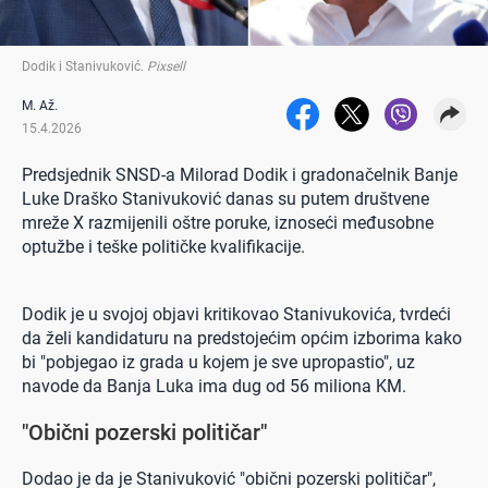
Dodik i Stanivuković
.
Pixsell
M. Až.
15.4.2026
Predsjednik SNSD-a Milorad Dodik i gradonačelnik Banje
Luke Draško Stanivuković danas su putem društvene
mreže X razmijenili oštre poruke, iznoseći međusobne
optužbe i teške političke kvalifikacije.
Dodik je u svojoj objavi kritikovao Stanivukovića, tvrdeći
da želi kandidaturu na predstojećim općim izborima kako
bi "pobjegao iz grada u kojem je sve upropastio", uz
navode da Banja Luka ima dug od 56 miliona KM.
"Obični pozerski političar"
Dodao je da je Stanivuković "obični pozerski političar",