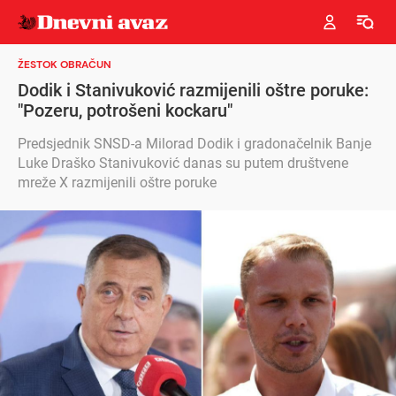
ŽESTOK OBRAČUN
Dodik i Stanivuković razmijenili oštre poruke:
"Pozeru, potrošeni kockaru"
Predsjednik SNSD-a Milorad Dodik i gradonačelnik Banje
Luke Draško Stanivuković danas su putem društvene
mreže X razmijenili oštre poruke