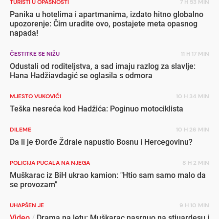
TURISTI U OPASNOSTI
7 H 53 MIN
Panika u hotelima i apartmanima, izdato hitno globalno
upozorenje: Čim uradite ovo, postajete meta opasnog
napada!
ČESTITKE SE NIŽU
11 H 17 MIN
Odustali od roditeljstva, a sad imaju razlog za slavlje:
Hana Hadžiavdagić se oglasila s odmora
MJESTO VUKOVIĆI
10 H 34 MIN
Teška nesreća kod Hadžića: Poginuo motociklista
DILEME
10 H 26 MIN
Da li je Đorđe Ždrale napustio Bosnu i Hercegovinu?
POLICIJA PUCALA NA NJEGA
8 H 2 MIN
Muškarac iz BiH ukrao kamion: "Htio sam samo malo da
se provozam"
UHAPŠEN JE
9 H 10 MIN
Video
/
Drama na letu: Muškarac nasrnuo na stjuardesu i