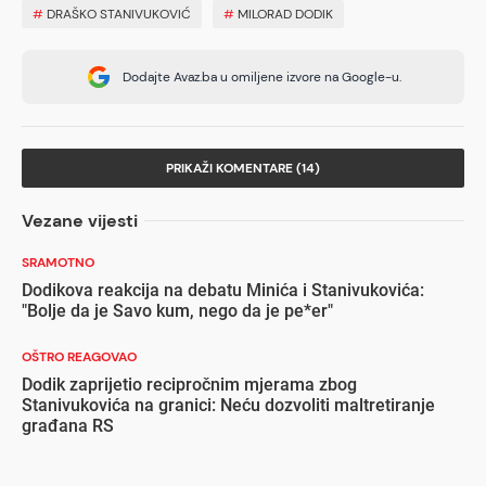
#
DRAŠKO STANIVUKOVIĆ
#
MILORAD DODIK
Dodajte Avaz.ba u omiljene izvore na Google-u.
PRIKAŽI KOMENTARE (14)
Vezane vijesti
SRAMOTNO
Dodikova reakcija na debatu Minića i Stanivukovića:
"Bolje da je Savo kum, nego da je pe*er"
OŠTRO REAGOVAO
Dodik zaprijetio recipročnim mjerama zbog
Stanivukovića na granici: Neću dozvoliti maltretiranje
građana RS