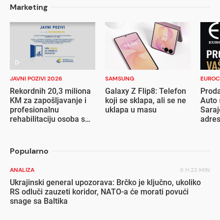
Marketing
JAVNI POZIVI 2026
SAMSUNG
EUROC
Rekordnih 20,3 miliona
Galaxy Z Flip8: Telefon
Proda
KM za zapošljavanje i
koji se sklapa, ali se ne
Auto 
profesionalnu
uklapa u masu
Saraj
rehabilitaciju osoba s
adre
invaliditetom
Popularno
ANALIZA
9 H 22 MIN
Ukrajinski general upozorava: Brčko je ključno, ukoliko
RS odluči zauzeti koridor, NATO-a će morati povući
snage sa Baltika