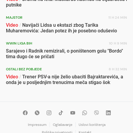
putnike
MAJSTOR
11 H 24 MIN
Video
/
Navijači Lidsa u ekstazi zbog Tarika
Muharemovića: Jedan potez ih je posebno oduševio
WWIN LIGA BIH
10 H 9 MIN
Sarajevo i Radnik remizirali, o poništenom golu "Bordo"
tima dugo će se pričati
OSTALI BEZ POBJEDE
8 H 32 MIN
Video
/
Trener PSV-a nije želio ubaciti Bajraktarevića, a
onda je u posljednjim trenucima meča stigao šok
Impressum
Oglašavanje
Uslovi korištenja
Politika privatnosti
Kontakt