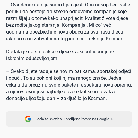
– Ova donacija nije samo lijep gest. Ona našoj djeci šalje
poruku da postoje društveno odgovorne kompanije koje
razmišljaju o tome kako unaprijediti kvalitet života djece
bez roditeljskog staranja. Kompanija „Milco“ već
godinama obezbjeđuje novu obuću za svu našu djecu i
iskreno smo zahvalni na toj podršci – rekla je Kecman.
Dodala je da su reakcije djece svaki put ispunjene
iskrenim oduševljenjem.
– Svako dijete raduje se novim patikama, sportskoj odjeći
i obući. To su pokloni koji njima mnogo znače. Jedva
čekaju da preuzmu svoje pakete i raspakuju novu opremu,
a njihovi osmijesi najbolje govore koliko im ovakve
donacije uljepšaju dan – zaključila je Kecman.
Dodajte Avaz.ba u omiljene izvore na Google-u.