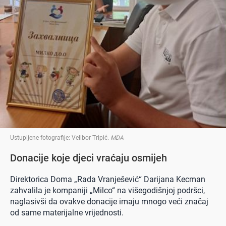
Ustupljene fotografije: Velibor Tripić
.
MDA
Donacije koje djeci vraćaju osmijeh
Direktorica Doma „Rada Vranješević“ Darijana Kecman
zahvalila je kompaniji „Milco“ na višegodišnjoj podršci,
naglasivši da ovakve donacije imaju mnogo veći značaj
od same materijalne vrijednosti.