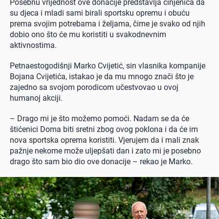
Posebnu vrijednost ove donacije predstavlja činjenica da
su djeca i mladi sami birali sportsku opremu i obuću
prema svojim potrebama i željama, čime je svako od njih
dobio ono što će mu koristiti u svakodnevnim
aktivnostima.
Petnaestogodišnji Marko Cvijetić, sin vlasnika kompanije
Bojana Cvijetića, istakao je da mu mnogo znači što je
zajedno sa svojom porodicom učestvovao u ovoj
humanoj akciji.
– Drago mi je što možemo pomoći. Nadam se da će
štićenici Doma biti sretni zbog ovog poklona i da će im
nova sportska oprema koristiti. Vjerujem da i mali znak
pažnje nekome može uljepšati dan i zato mi je posebno
drago što sam bio dio ove donacije – rekao je Marko.