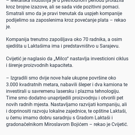
– Metalska industrija je u prethodnom periodu prolazila
kroz brojne izazove, ali se sada vide pozitivni pomaci.
Smatrali smo da je pravi trenutak da uspjeh kompanije
podijelimo sa zaposlenima kroz povećanje plata – rekao
je.
Kompanija trenutno zapošljava oko 70 radnika, a osim
sjedišta u Laktašima ima i predstavništvo u Sarajevu.
Cvijetić je naglasio da „Milco“ nastavlja investicioni ciklus
i širenje proizvodnih kapaciteta.
– Izgradili smo dvije nove hale ukupne površine oko
3.000 kvadratnih metara, nabavili šleper i dva kamiona te
investirali u savremenu lasersku i plazma tehnologiju.
Time smo dodatno unaprijedili proizvodnju i otvorili pet
novih radnih mjesta. Nastavljamo razvijati kompaniju, ali
i doprinositi razvoju lokalne zajednice, te opštine Laktaši,
u čemu imamo dobru saradnju s Gradom Laktaši i
gradonačelnikom Miroslavom Bojićem – rekao je Cvijetić.