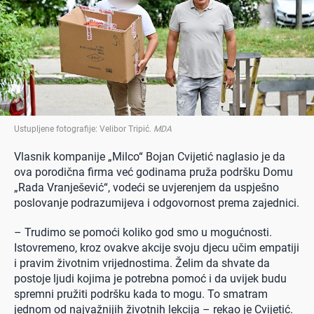
Ustupljene fotografije: Velibor Tripić
.
MDA
Vlasnik kompanije „Milco“ Bojan Cvijetić naglasio je da
ova porodična firma već godinama pruža podršku Domu
„Rada Vranješević“, vodeći se uvjerenjem da uspješno
poslovanje podrazumijeva i odgovornost prema zajednici.
– Trudimo se pomoći koliko god smo u mogućnosti.
Istovremeno, kroz ovakve akcije svoju djecu učim empatiji
i pravim životnim vrijednostima. Želim da shvate da
postoje ljudi kojima je potrebna pomoć i da uvijek budu
spremni pružiti podršku kada to mogu. To smatram
jednom od najvažnijih životnih lekcija – rekao je Cvijetić.