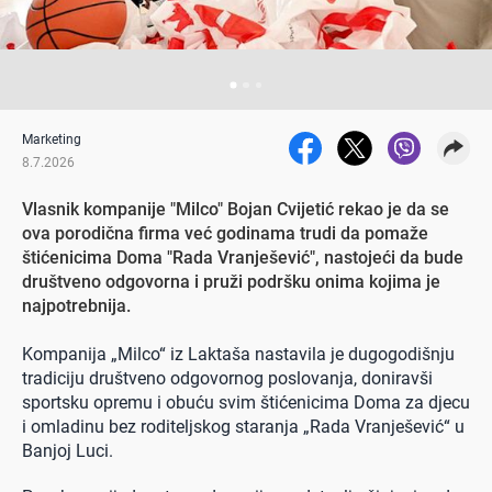
Marketing
8.7.2026
Vlasnik kompanije "Milco" Bojan Cvijetić rekao je da se
ova porodična firma već godinama trudi da pomaže
štićenicima Doma "Rada Vranješević", nastojeći da bude
društveno odgovorna i pruži podršku onima kojima je
najpotrebnija.
Kompanija „Milco“ iz Laktaša nastavila je dugogodišnju
tradiciju društveno odgovornog poslovanja, doniravši
sportsku opremu i obuću svim štićenicima Doma za djecu
i omladinu bez roditeljskog staranja „Rada Vranješević“ u
Banjoj Luci.