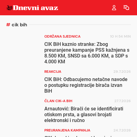
#
cik bih
ODRŽANA SJEDNICA
10 H 54 MIN
CIK BiH kaznio stranke: Zbog
preuranjene kampanje PSS kažnjena s
8.500 KM, SNSD sa 6.000 KM, a SDP s
4.000 KM
REAKCIJA
29.7.2026
CIK BiH: Odbacujemo netačne navode
o postupku registracije birača izvan
BiH
ČLAN CIK-A BIH
27.7.2026
Arnautović: Birači će se identificirati
otiskom prsta, a glasovi brojati
elektronski i ručno
PREURANJENA KAMPANJA
24.7.2026