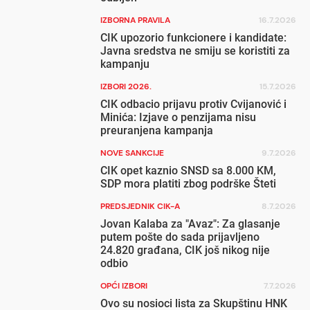
IZBORNA PRAVILA
16.7.2026
CIK upozorio funkcionere i kandidate:
Javna sredstva ne smiju se koristiti za
kampanju
IZBORI 2026.
15.7.2026
CIK odbacio prijavu protiv Cvijanović i
Minića: Izjave o penzijama nisu
preuranjena kampanja
NOVE SANKCIJE
9.7.2026
CIK opet kaznio SNSD sa 8.000 KM,
SDP mora platiti zbog podrške Šteti
PREDSJEDNIK CIK-A
8.7.2026
Jovan Kalaba za "Avaz": Za glasanje
putem pošte do sada prijavljeno
24.820 građana, CIK još nikog nije
odbio
OPĆI IZBORI
7.7.2026
Ovo su nosioci lista za Skupštinu HNK