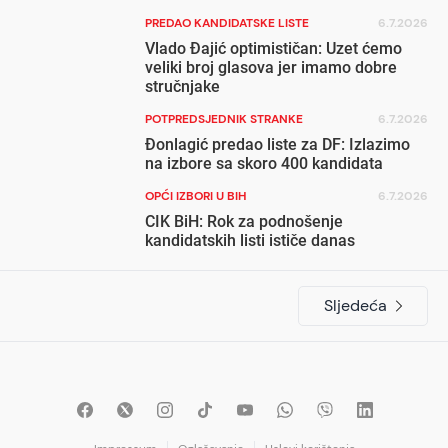
PREDAO KANDIDATSKE LISTE
6.7.2026
Vlado Đajić optimističan: Uzet ćemo
veliki broj glasova jer imamo dobre
stručnjake
POTPREDSJEDNIK STRANKE
6.7.2026
Đonlagić predao liste za DF: Izlazimo
na izbore sa skoro 400 kandidata
OPĆI IZBORI U BIH
6.7.2026
CIK BiH: Rok za podnošenje
kandidatskih listi ističe danas
Sljedeća