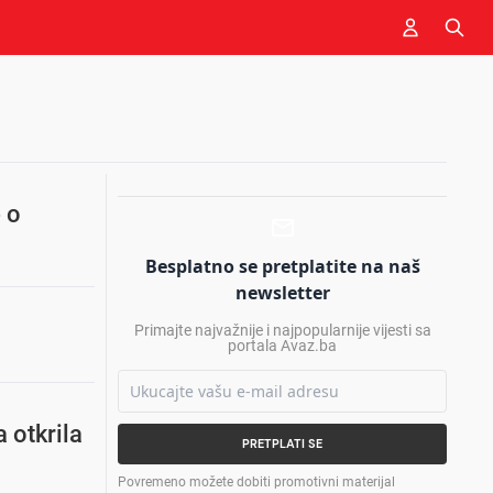
e o
Besplatno se pretplatite na naš
newsletter
Primajte najvažnije i najpopularnije vijesti sa
portala Avaz.ba
 otkrila
PRETPLATI SE
Povremeno možete dobiti promotivni materijal