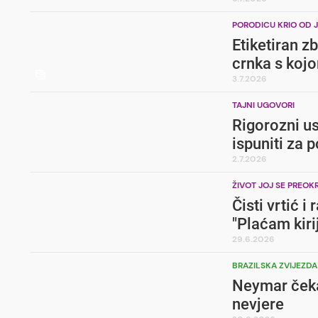
PORODICU KRIO OD 
Etiketiran z
crnka s koj
3.7.2026
TAJNI UGOVORI
Rigorozni us
ispuniti za 
2.7.2026
ŽIVOT JOJ SE PREO
Čisti vrtić i
"Plaćam kiri
29.6.2026
BRAZILSKA ZVIJEZDA
Neymar čeka 
nevjere