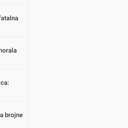
fatalna
 morala
ica:
la brojne