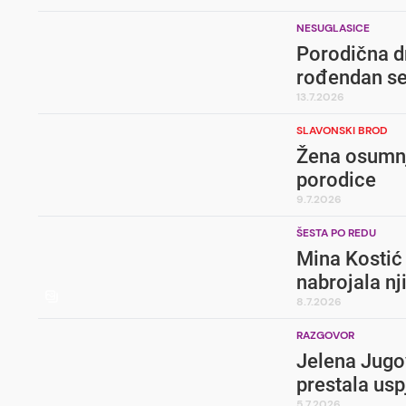
NESUGLASICE
Porodična d
rođendan se
13.7.2026
SLAVONSKI BROD
Žena osumnji
porodice
9.7.2026
ŠESTA PO REDU
Mina Kostić 
nabrojala n
8.7.2026
RAZGOVOR
Jelena Jugov
prestala usp
5.7.2026