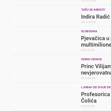
20.6.2026
"DIŽU SE KREDITI"
Indira Radić
20.6.2026
SLOBODNA
Pjevačica u 
multimilione
15.6.2026
ZDRAV ODNOS
Princ Vilija
nevjerovatn
22.5.2026
LJUBAV OD DVIJE DE
Profesorica 
Čolića
21.5.2026