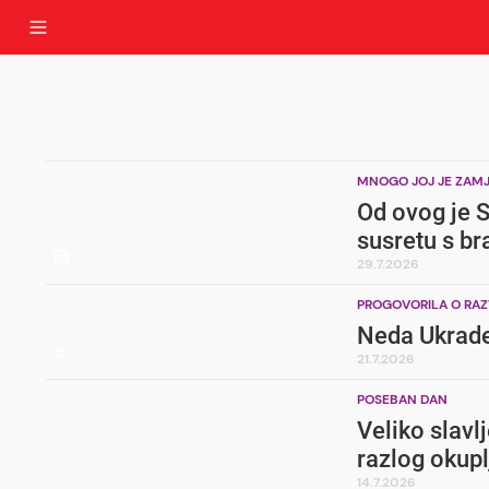
MNOGO JOJ JE ZAMJ
Od ovog je St
susretu s br
29.7.2026
PROGOVORILA O RA
Neda Ukraden
21.7.2026
POSEBAN DAN
Veliko slavl
razlog okupl
14.7.2026