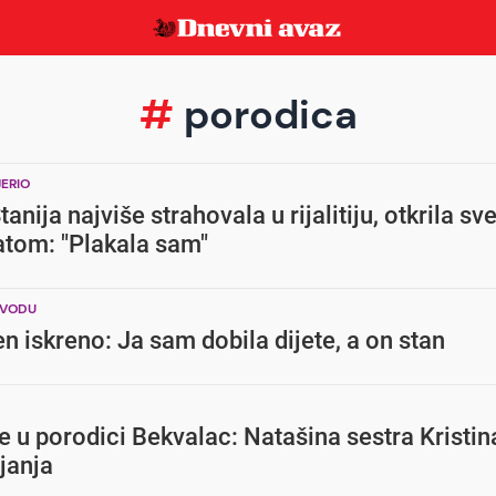
#
porodica
ERIO
anija najviše strahovala u rijalitiju, otkrila sv
atom: "Plakala sam"
ZVODU
 iskreno: Ja sam dobila dijete, a on stan
je u porodici Bekvalac: Natašina sestra Kristina
janja