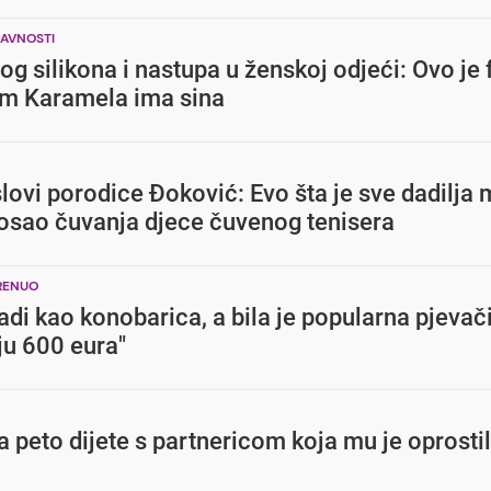
JAVNOSTI
bog silikona i nastupa u ženskoj odjeći: Ovo je 
om Karamela ima sina
lovi porodice Đoković: Evo šta je sve dadilja
posao čuvanja djece čuvenog tenisera
KRENUO
 radi kao konobarica, a bila je popularna pjevač
ju 600 eura"
peto dijete s partnericom koja mu je oprosti