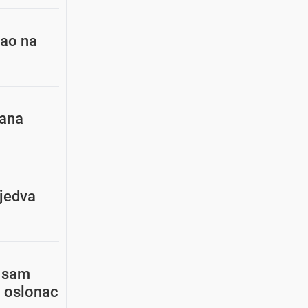
šao na
lana
 jedva
o sam
i oslonac