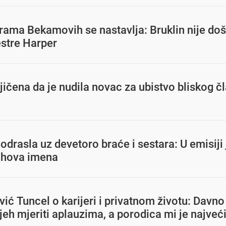
rama Bekamovih se nastavlja: Bruklin nije do
stre Harper
čena da je nudila novac za ubistvo bliskog č
odrasla uz devetoro braće i sestara: U emisiji
jihova imena
ić Tuncel o karijeri i privatnom životu: Davn
jeh mjeriti aplauzima, a porodica mi je najveć