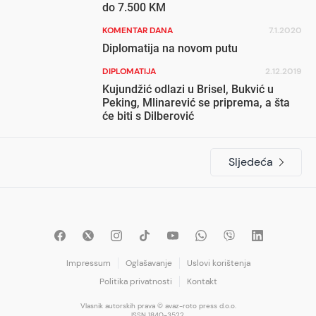
do 7.500 KM
KOMENTAR DANA
7.1.2020
Diplomatija na novom putu
DIPLOMATIJA
2.12.2019
Kujundžić odlazi u Brisel, Bukvić u
Peking, Mlinarević se priprema, a šta
će biti s Dilberović
Sljedeća
Impressum
Oglašavanje
Uslovi korištenja
Politika privatnosti
Kontakt
Vlasnik autorskih prava © avaz-roto press d.o.o.
ISSN 1840-3522.