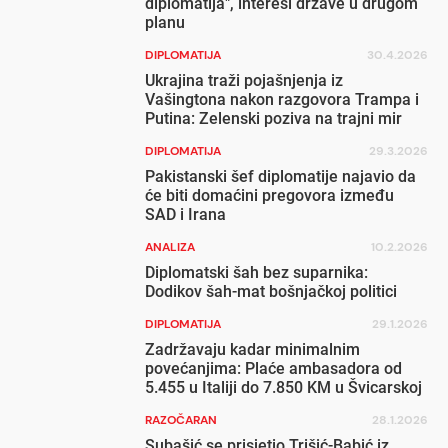
diplomatija", interesi države u drugom
planu
DIPLOMATIJA
30.4.2026
Ukrajina traži pojašnjenja iz
Vašingtona nakon razgovora Trampa i
Putina: Zelenski poziva na trajni mir
DIPLOMATIJA
29.3.2026
Pakistanski šef diplomatije najavio da
će biti domaćini pregovora između
SAD i Irana
ANALIZA
10.2.2026
Diplomatski šah bez suparnika:
Dodikov šah-mat bošnjačkoj politici
DIPLOMATIJA
29.1.2026
Zadržavaju kadar minimalnim
povećanjima: Plaće ambasadora od
5.455 u Italiji do 7.850 KM u Švicarskoj
RAZOČARAN
28.1.2026
Subašić se prisjetio Trišić-Babić iz