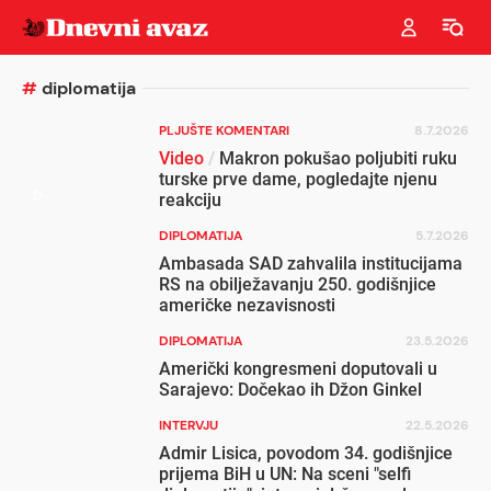
#
diplomatija
PLJUŠTE KOMENTARI
8.7.2026
Video
/
Makron pokušao poljubiti ruku
turske prve dame, pogledajte njenu
reakciju
DIPLOMATIJA
5.7.2026
Ambasada SAD zahvalila institucijama
RS na obilježavanju 250. godišnjice
američke nezavisnosti
DIPLOMATIJA
23.5.2026
Američki kongresmeni doputovali u
Sarajevo: Dočekao ih Džon Ginkel
INTERVJU
22.5.2026
Admir Lisica, povodom 34. godišnjice
prijema BiH u UN: Na sceni "selfi