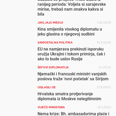
ranijeg perioda: Voljela si sarajevske
mirise, trebaš nam onakva kakva si
bila
JAVLJAJU MEDIJI
1.10.2025
Kina smijenila visokog diplomatu u
jeku glasina o njegovoj sudbini
SAMOSTALNA POLITIKA
15.3.2025
EU ne namjerava prekinuti isporuku
oružja Ukrajini i tokom primirja, čak i
ako to bude uslov Rusije
ŠEFOVI DIPLOMATIJA
3.1.2025
Njemački i francuski ministri vanjskih
poslova traže 'novi početak' sa Sirijom
OGLASILI SE
27.5.2022
Hrvatska smatra protjerivanje
diplomata iz Moskve nelegitimnim
VIJEĆE MINISTARA
12.3.2021
Nema krize: Bh. ambasadorima plaće i